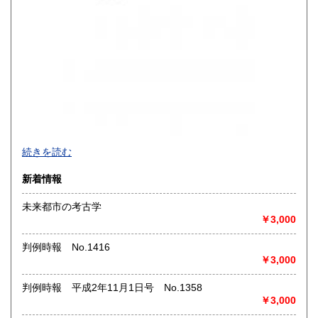
買取品目一覧
続きを読む
◎書籍【専門書・学術書・最新本・哲学・宗教・思想・美
新着情報
術・アート・建築・書道・理工学・東洋医学・ビジネス書・
武道・山岳・オカルト・幻想文学・サブカルチャー・70年
未来都市の考古学
代、80年代アイドル・アニメ・漫画・雑誌・アダルト・マニ
￥3,000
ア】などオールジャンルを専門スタッフが高額査定
◎メディア商品【ジャズ・ロック・クラシック・映画・アニ
判例時報 No.1416
メ・ゲーム・声優・アイドル・ビジネス・アダルト・車・バ
￥3,000
イク・鉄道・レトロ系】などのCD、DVD、Blu-ray、LP、
EP、カセット、ポスター、おもちゃ、グッズ、パンフレット
判例時報 平成2年11月1日号 No.1358
などマニアックなものを中心に高価買取
￥3,000