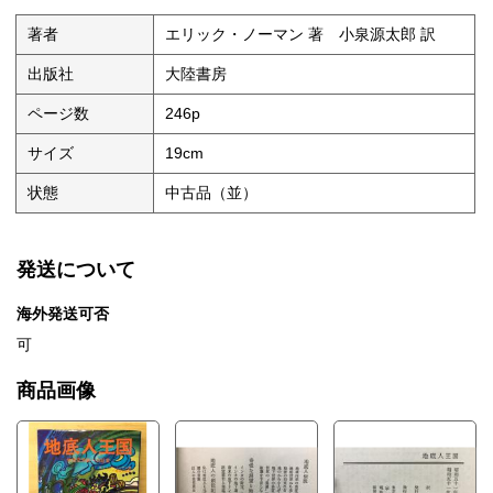
著者
エリック・ノーマン 著 小泉源太郎 訳
出版社
大陸書房
ページ数
246p
サイズ
19cm
状態
中古品（並）
発送について
海外発送可否
可
商品画像