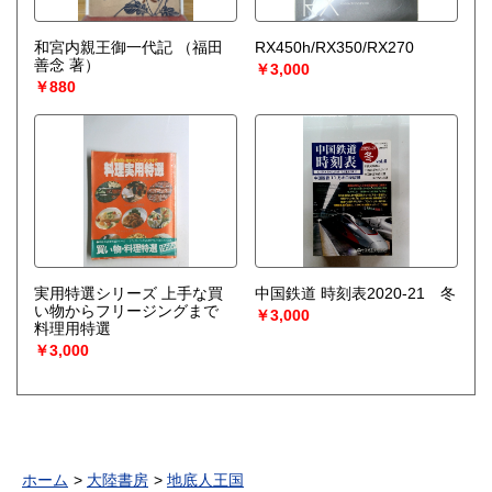
和宮内親王御一代記
（福田
RX450h/RX350/RX270
善念 著）
￥3,000
￥880
実用特選シリーズ 上手な買
中国鉄道 時刻表2020-21 冬
い物からフリージングまで
￥3,000
料理用特選
￥3,000
ホーム
大陸書房
地底人王国