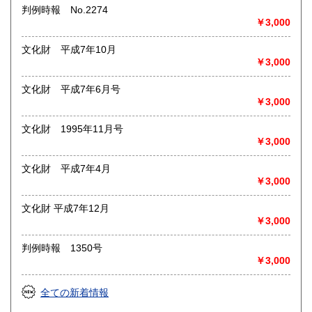
◎その他【骨董品・美術品・仏教美術・中国美術・切手・エ
判例時報 No.2274
ンタイア・和本・漢籍・戦争㊙︎資料・書道具・茶道具・戦前
￥3,000
絵はがき・鳥瞰図・古地図・浮世絵・軸・拓本・印譜・エロ
グロ】など古いものの中には希少価値の高いものも多数ござ
文化財 平成7年10月
いますので価値がないと処分される前に是非 ｢古本倶楽部｣ま
￥3,000
で、お問い合わせ下さい
文化財 平成7年6月号
沿線名：-
￥3,000
最寄駅：-
営業時間：-
定休日：-
文化財 1995年11月号
￥3,000
書籍の買取について
文化財 平成7年4月
◎出張買取◎
￥3,000
○出張費無料
○出張買取は通常、東海圏のみ
文化財 平成7年12月
￥3,000
※お売り頂ける本の量や質が見込める場合は関東〜近畿エリ
ア要相談
判例時報 1350号
例
￥3,000
【1000冊以上の専門書やマニア書籍がある】
【大学の研究室の整理】
【遺品整理で古い紙モノや道具など価値の有無が分からない
全ての新着情報
ものがある】