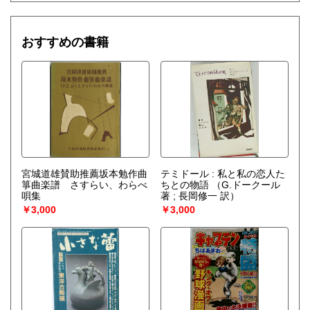
【神社仏閣、蔵の整理、中国古典籍など査定にかなりの専門
知識を要する】
場合などお気軽にご相談ください。
おすすめの書籍
-------------------------------------------
買取専用ダイヤル
050-3698-2626
-------------------------------------------
◎宅配買取◎
○30点より宅配送料無料
○梱包用ダンボールの無料送付可能
○買取金額の概算が知りたい方は、事前査定のサービスもぜひ
ご活用下さい。
宮城道雄賛助推薦坂本勉作曲
テミドール : 私と私の恋人た
宅配買取送付先
箏曲楽譜 さすらい、わらべ
ちとの物語
（G.ドークール
----------------------------------------
唄集
著 ; 長岡修一 訳）
501-0224
￥3,000
￥3,000
岐阜県瑞穂市稲里197-1
古本倶楽部 宅配買取受付係
058-322-2366
----------------------------------------
取り扱い分野
-
オールジャンル、戦前紙モノ、古典籍