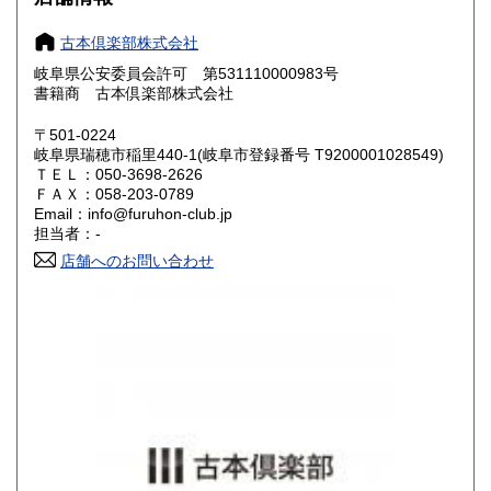
奈良県
和歌山県
800円
800円
古本倶楽部株式会社
岐阜県公安委員会許可 第531110000983号
鳥取県
島根県
800円
800円
書籍商 古本倶楽部株式会社
岡山県
広島県
800円
800円
〒501-0224
岐阜県瑞穂市稲里440-1(岐阜市登録番号 T9200001028549)
ＴＥＬ：050-3698-2626
山口県
徳島県
800円
800円
ＦＡＸ：058-203-0789
Email：info@furuhon-club.jp
香川県
愛媛県
800円
800円
担当者：-
店舗へのお問い合わせ
高知県
福岡県
800円
900円
佐賀県
長崎県
900円
900円
熊本県
大分県
900円
900円
宮崎県
鹿児島県
900円
900円
沖縄県
1,200円