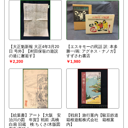
【大正魁新報 大正4年3月20
【エスキモーの民話 訳: 本多
日 号外】【村田保翁の遊説
勝一/画: アグネス・ナノガ】
の途に邂逅す】
すずさわ書店
￥2,200
￥1,980
【絵葉書】アート【大阪 安
【戦前】旅行案内【駿豆鉄道
治川の図 年賀】戦前 :高橋
箱根遊船株式会社 箱根案
白扇 旧蔵 検:ちくさ/木版図
内】