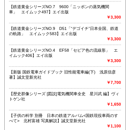
0円
★★電話・FAXでの在庫、状態確認及びご注文には対応しま
【鉄道黄金シリーズNO.7 9600「ニッポンの蒸気機関
せん。
車」 エイムック497】エイ出版
すべての方にメールでのお問い合わせを御案内してい
￥3,300
ます。
★★メールでのお問い合わせは、用件のみの場合スパムメー
【鉄道黄金シリーズNO.9 D51「“デゴイチ”日本全国、鉄道
ルと判断して返信いたしません。お名前もお願いいたしま
の軌路」 エイムック583】エイ出版
す。★★
￥3,300
沿線名：★★電話・FAXでの在庫、状態確認及びご注文には
【鉄道黄金シリーズNO.4 EF58「セピア色の流線形」 エ
対応しません。お電話を頂いてもすべての方にメールでのお
イムック406】エイ出版
問い合わせを御案内しています。 ★★
￥3,300
最寄駅：-
営業時間：(平日)10:00-17:00
【新版 国鉄電車ガイドブック 旧性能電車編(下) 浅原信彦
定休日：土日祝休/臨時休業有
著】誠文堂新光社
￥7,700
書籍の買取について
【歴史群像シリーズ [図説]電気機関車全史 星川武 編】ヴィ
★出張買取・郵送買取(※要事前相談)致します。
トゲン社
お気軽にご相談ください。
￥1,650
取り扱い分野
【子供の科学 別冊 日本の鉄道アルバム<国鉄現役車両のす
べて> 北村富雄 写真解説】誠文堂新光社
近代文献、趣味、サブカルチャー、古書一般（その他）
￥1,100