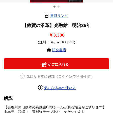
書影リンク
【敦賀の沿革】光融館 明治35年
￥3,300
（送料：￥0 ～ ￥1,800）
頭突書店
かごに入れる
気になる本に追加（ログインで利用可能）
気になる本の使い方
解説
【長谷川伸旧蔵本の為蔵書印やシールがある場合がございます】
山本元 和綴じ 背補強テープあり ヤケシミあり