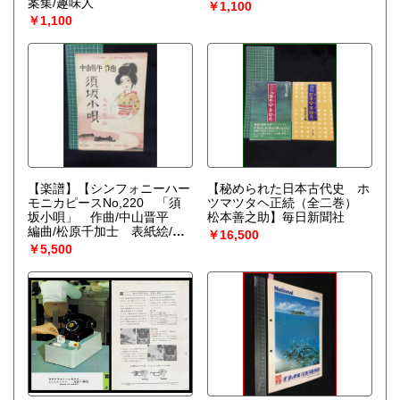
案集/趣味人
￥1,100
￥1,100
【楽譜】【シンフォニーハー
【秘められた日本古代史 ホ
モニカピースNo,220 「須
ツマツタヘ正続（全二巻）
坂小唄」 作曲/中山晋平
松本善之助】毎日新聞社
編曲/松原千加士 表紙絵/須
￥16,500
山ひろし】シンフォニー楽譜
￥5,500
出版社