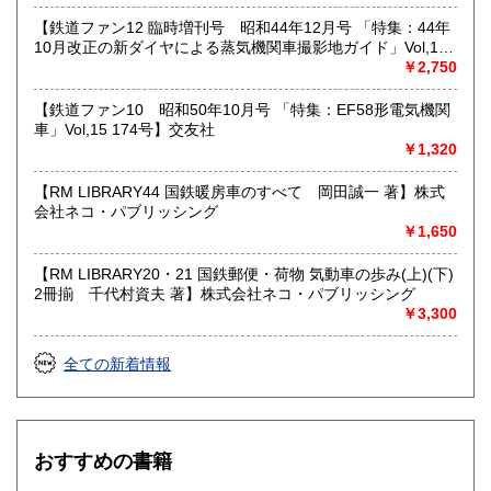
【鉄道ファン12 臨時増刊号 昭和44年12月号 「特集：44年
10月改正の新ダイヤによる蒸気機関車撮影地ガイド」Vol,19
103号】交友社
￥2,750
【鉄道ファン10 昭和50年10月号 「特集：EF58形電気機関
車」Vol,15 174号】交友社
￥1,320
【RM LIBRARY44 国鉄暖房車のすべて 岡田誠一 著】株式
会社ネコ・パブリッシング
￥1,650
【RM LIBRARY20・21 国鉄郵便・荷物 気動車の歩み(上)(下)
2冊揃 千代村資夫 著】株式会社ネコ・パブリッシング
￥3,300
全ての新着情報
おすすめの書籍