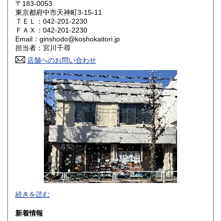
〒183-0053
大阪府
兵庫県
1,800円
1,800円
東京都府中市天神町3-15-11
ＴＥＬ：042-201-2230
奈良県
和歌山県
ＦＡＸ：042-201-2230
1,800円
1,800円
Email：ginshodo@koshokaitori.jp
担当者：宮川千尋
鳥取県
島根県
1,800円
1,800円
店舗へのお問い合わせ
岡山県
広島県
1,800円
1,800円
山口県
徳島県
1,800円
1,800円
香川県
愛媛県
1,800円
1,800円
高知県
福岡県
1,800円
1,800円
佐賀県
長崎県
1,800円
1,800円
熊本県
大分県
1,800円
1,800円
東京都では「銀装堂」として営業しております。
続きを読む
宮崎県
鹿児島県
基本的には同じ書店となります。
1,800円
1,800円
新着情報
★★ご質問、ご要望はご注文前にお問合せ下さい。★★
沖縄県