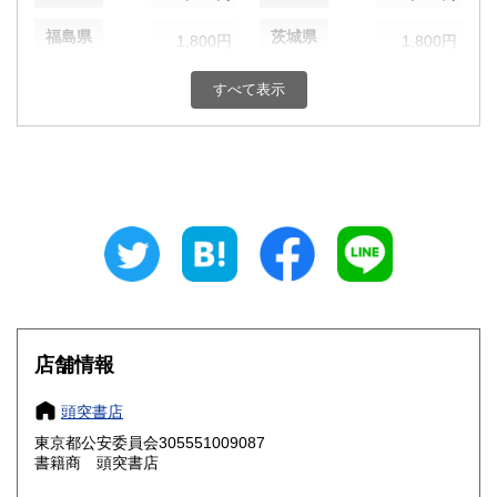
福島県
茨城県
1,800円
1,800円
栃木県
群馬県
1,800円
1,800円
すべて表示
埼玉県
千葉県
1,800円
1,800円
東京都
神奈川県
1,800円
1,800円
新潟県
富山県
1,800円
1,800円
石川県
福井県
1,800円
1,800円
山梨県
長野県
1,800円
1,800円
店舗情報
岐阜県
静岡県
1,800円
1,800円
頭突書店
愛知県
三重県
1,800円
1,800円
東京都公安委員会305551009087
書籍商 頭突書店
滋賀県
京都府
1,800円
1,800円