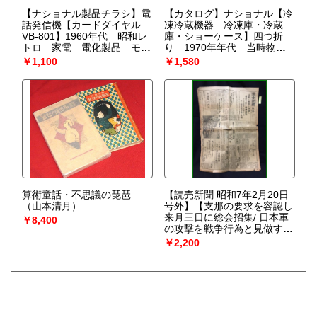
【ナショナル製品チラシ】電
【カタログ】ナショナル【冷
話発信機【カードダイヤル
凍冷蔵機器 冷凍庫・冷蔵
VB-801】1960年代 昭和レ
庫・ショーケース】四つ折
トロ 家電 電化製品 モダ
り 1970年年代 当時物
ンデザイン
昭和レトロ
￥1,100
￥1,580
算術童話・不思議の琵琶
【読売新聞 昭和7年2月20日
（山本清月）
号外】【支那の要求を容認し
来月三日に総会招集/ 日本軍
￥8,400
の攻撃を戦争行為と見做す
支那代表先づ口火切る】
￥2,200