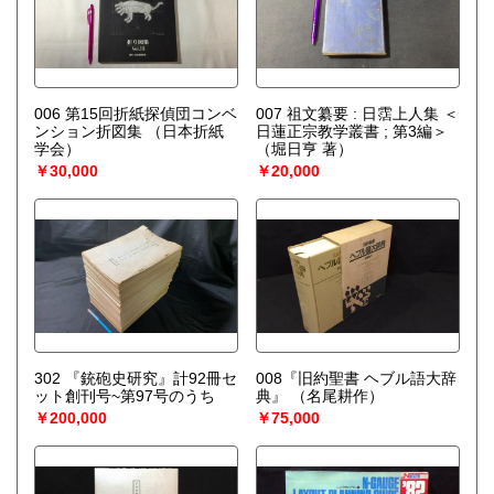
006 第15回折紙探偵団コンベ
007 祖文纂要 : 日霑上人集 ＜
ンション折図集
（日本折紙
日蓮正宗教学叢書 ; 第3編＞
学会）
（堀日亨 著）
￥30,000
￥20,000
302 『銃砲史研究』計92冊セ
008『旧約聖書 ヘブル語大辞
ット創刊号~第97号のうち
典』
（名尾耕作）
￥200,000
￥75,000