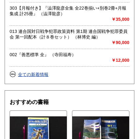
303【月報付き】『澁澤龍彦全集 全22巻揃い+別巻2冊+月報
・東京都小金井市の実店舗までお持ちください。
集成 計25冊』 （澁澤龍彦）
・営業時間 10:00～19:00 定休日:木曜日
￥35,000
取り扱い分野
013 連合国対日戦争犯罪政策資料 第1期 連合国戦争犯罪委員
会 第一回配本（計８巻セット） （林博史 編）
哲学宗教、歴史、古典籍、近代文献、趣味、サブカルチャ
￥90,000
ー、古書一般（その他）
東洋医学、占い、易学、四柱推命、武道、鉄道、近代資料、
古地図、美術、雑誌、受験参考書、CD、DVDなど
002『善悪標準 全』 （寺田福寿）
￥12,000
全ての新着情報
おすすめの書籍