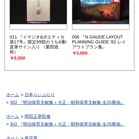
011 『イマジオ&ポエティカ
006 『N.GAUGE LAYOUT
第17号』限定99部のうち6番/
PLANNING GUIDE '82 レイ
直筆サイン入り
（栗田政
アウトプラン集』
裕）
￥5,000
￥5,000
ホーム
日本らいぶらり
302 『明治保育文献集＋大正・昭和保育文献集 全25冊揃』
ホーム
岡田正章監修
302 『明治保育文献集＋大正・昭和保育文献集 全25冊揃』
ホーム
尾花屋