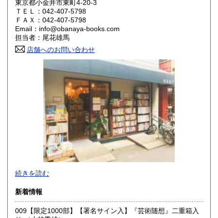
東京都小金井市東町4-20-3
ＴＥＬ：042-407-5798
山口県
徳島県
2,930円
2,930円
ＦＡＸ：042-407-5798
Email：info@obanaya-books.com
香川県
愛媛県
2,930円
2,930円
担当者：尾花雄馬
店舗へのお問い合わせ
高知県
福岡県
2,930円
3,250円
佐賀県
長崎県
3,250円
3,250円
熊本県
大分県
3,250円
3,250円
宮崎県
鹿児島県
3,250円
3,250円
沖縄県
4,030円
東京都小金井市にある店舗で古本、古書の買取や販売をして
続きを読む
おります。
出張買取、店頭買取なども行っておりますので、生前整理・
新着情報
終活・実家整理で古書や古い資料などが出てきたらご相談く
ださい。
009【限定1000部】【署名サイン入】『芸術随想』二重箱入
いつでもご対応させていただきます。