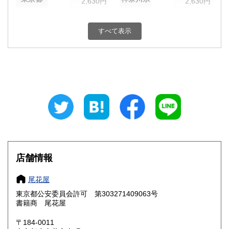
2,630円
2,630円
新潟県
富山県
2,630円
2,630円
すべて表示
石川県
福井県
2,630円
2,630円
山梨県
長野県
2,630円
2,630円
岐阜県
静岡県
2,630円
2,630円
愛知県
三重県
2,630円
2,630円
滋賀県
京都府
2,780円
2,780円
大阪府
兵庫県
2,780円
2,780円
店舗情報
奈良県
和歌山県
2,780円
2,780円
尾花屋
東京都公安委員会許可 第303271409063号
鳥取県
島根県
2,930円
2,930円
書籍商 尾花屋
岡山県
広島県
2,930円
2,930円
〒184-0011