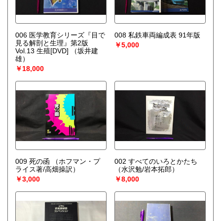
006 医学教育シリーズ『目で
008 私鉄車両編成表 91年版
見る解剖と生理』第2版
￥5,000
Vol.13 生殖[DVD]
（坂井建
雄）
￥18,000
009 死の函
（ホフマン・プ
002 すべてのいろとかたち
ライス著/高畑操訳）
（水沢勉/岩本拓郎）
￥3,000
￥8,000