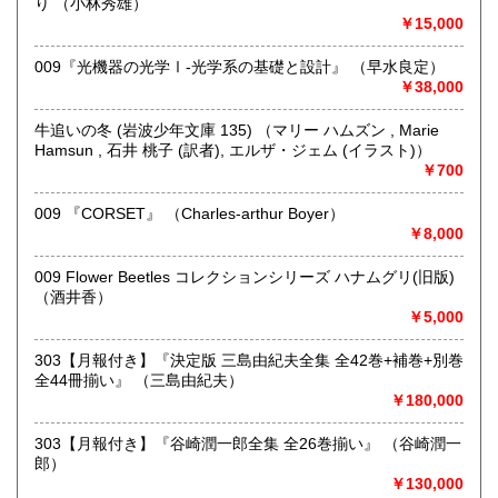
り （小林秀雄）
￥15,000
尾花屋 尾花雄馬（代表責任者）
東京都小金井市東町4-20-3
042-407-5798
009『光機器の光学Ⅰ-光学系の基礎と設計』 （早水良定）
￥38,000
沿線名：中央線
最寄駅：東小金井駅
牛追いの冬 (岩波少年文庫 135) （マリー ハムズン , Marie
営業時間：10:00～19:00
Hamsun , 石井 桃子 (訳者), エルザ・ジェム (イラスト)）
定休日：木曜日
￥700
書籍の買取について
009 『CORSET』 （Charles-arthur Boyer）
￥8,000
《出張買取ご希望の方》
009 Flower Beetles コレクションシリーズ ハナムグリ(旧版)
・日本全国出張買取可能です。ご希望のお客様はメールにて
（酒井香）
ご連絡いただくか、042-407-5798までお電話ください。
￥5,000
《宅配買取ご希望の方》
303【月報付き】『決定版 三島由紀夫全集 全42巻+補巻+別巻
・本の量、タイトルや著者名、本の状態などを事前にお知ら
全44冊揃い』 （三島由紀夫）
せください。
￥180,000
・本の背表紙の写真を事前にメールでお送りいただけると助
かります。
303【月報付き】『谷崎潤一郎全集 全26巻揃い』 （谷崎潤一
・買取できない本もございます。その際はご了承ください。
郎）
￥130,000
《店頭買取ご希望の方》