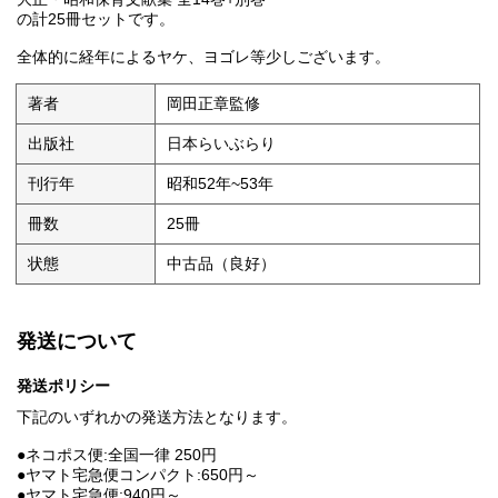
の計25冊セットです。
全体的に経年によるヤケ、ヨゴレ等少しございます。
著者
岡田正章監修
出版社
日本らいぶらり
刊行年
昭和52年~53年
冊数
25冊
状態
中古品（良好）
発送について
発送ポリシー
下記のいずれかの発送方法となります。
●ネコポス便:全国一律 250円
●ヤマト宅急便コンパクト:650円～
●ヤマト宅急便:940円～