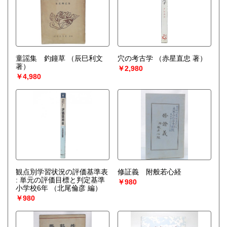
童謡集 釣鐘草
（辰巳利文
穴の考古学
（赤星直忠 著）
著）
￥2,980
￥4,980
観点別学習状況の評価基準表
修証義 附般若心経
: 単元の評価目標と判定基準
￥980
小学校6年
（北尾倫彦 編）
￥980