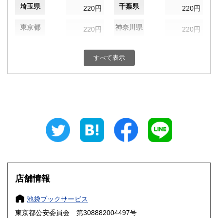
埼玉県
千葉県
220円
220円
東京都
神奈川県
220円
220円
新潟県
富山県
220円
220円
すべて表示
石川県
福井県
220円
220円
山梨県
長野県
220円
220円
岐阜県
静岡県
220円
220円
愛知県
三重県
220円
220円
滋賀県
京都府
220円
220円
大阪府
兵庫県
220円
220円
店舗情報
奈良県
和歌山県
220円
220円
池袋ブックサービス
東京都公安委員会 第308882004497号
鳥取県
島根県
220円
220円