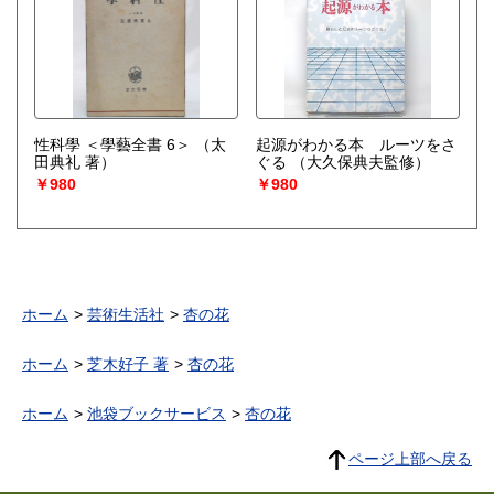
性科學 ＜學藝全書 6＞
（太
起源がわかる本 ルーツをさ
田典礼 著）
ぐる
（大久保典夫監修）
￥980
￥980
ホーム
芸術生活社
杏の花
ホーム
芝木好子 著
杏の花
ホーム
池袋ブックサービス
杏の花
ページ上部へ戻る