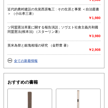
出張買取うけたまわります。
近代的農村建設の先覚西原亀三 : その生涯と事業 ＜自治叢書
ご自宅までお伺いし、その場で査定・買取いたします。
＞ （小出孝三著）
￥1,980
古書市場への代理出品も承ります。詳細はご連絡ください。
書籍でお困りのときは、当店をぜひご利用ください。お役に
ソ同盟憲法草案に關する報告演説 ; ソヴエト社會主義共和國
たちます!
同盟憲法(根本法) （スターリン著）
￥3,980
取り扱い分野
英米為替と銀塊相場の研究 （金野豊 著）
哲学宗教、社会科学、自然科学、国語国文、外国書、古書一
￥2,908
般（その他）
全ての新着情報
おすすめの書籍