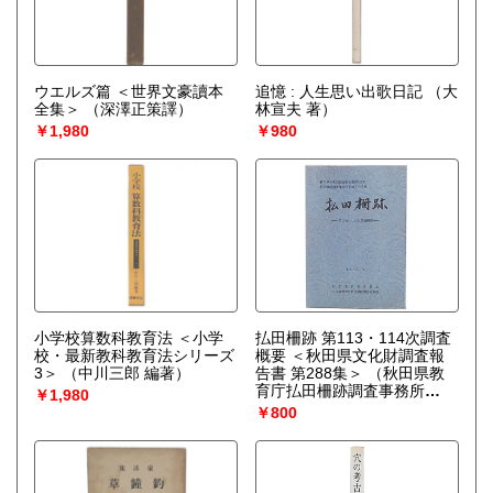
ウエルズ篇 ＜世界文豪讀本
追憶 : 人生思い出歌日記
（大
全集＞
（深澤正策譯）
林宣夫 著）
￥1,980
￥980
小学校算数科教育法 ＜小学
払田柵跡 第113・114次調査
校・最新教科教育法シリーズ
概要 ＜秋田県文化財調査報
3＞
（中川三郎 編著）
告書 第288集＞
（秋田県教
育庁払田柵跡調査事務所
￥1,980
編）
￥800