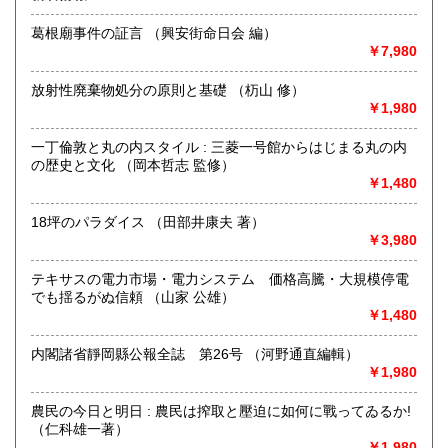
書籍のコンディション確認などのご参考にしてください。
葛根廟事件の証言 （興安街命日会 編）
※パソコンからご覧の場合、背表紙画像は書籍情報下部にご
￥7,980
ざいます。
放射性廃棄物処分の原則と基礎 （杤山 修）
※画像はディスプレイ等環境条件により差異が生じます。
￥1,980
現品の状態が優先されます。
一丁倫敦と丸の内スタイル : 三菱一号館からはじまる丸の内
沿線名：-
の歴史と文化 （岡本哲志 監修）
最寄駅：-
￥1,480
営業時間：10:00～17:00
定休日：土・日・祝日・夏季休暇・年末年始休暇
18坪のパラダイス （田部井康夫 著）
￥3,980
書籍の買取について
テキサスの電力市場・電力システム 価格高騰・大規模停電
【貴重な本、あなたの本棚に眠っていませんか?】 古書買取
でも揺るがぬ信頼 （山家 公雄）
専門店
￥1,480
どんな本でも買取いたします!
内閣諸省靜岡縣公報全誌 第26号 （河野通直編輯）
古典文学、専門書、絵本、全集など、幅広いジャンルに対
￥1,980
応。
状態に自信がなくてもOK!年季の入った本、古い本も大歓
農民の今日と明日 : 農民は搾取と壓迫に如何に戰ってゐるか!
迎。
（仁科雄一著）
￥1,980