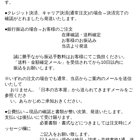
す。
●クレジット決済、キャリア決済(通常注文)の場合→決済完了の
確認がとれましたら発送いたします。
●銀行振込の場合→お客様のご注文
在庫確認・送料確定
お客様のお振込み
当店より発送
誠に勝手ながら振込手数料はお客様にてご負担ください。
「送料・金額確定メール」を受信されてから10日以内に
振込をお願いします。
※いずれの注文の場合でも通常、当店からご案内のメールを送信
いたして
おりません。「日本の古本屋」から送られてきますメールをご
参照くださ
い。あらかじめご承知おきください。
●公費払い→現品の確認と書類が整い次第、発送いたします。
支払いは後払いにて受け賜ります。
必要書類・書式などにつきましては注文時にメ
ッセージ欄に
ご記入をお願い致します。
記入がない場合は納品・請求・見積書格1通、送