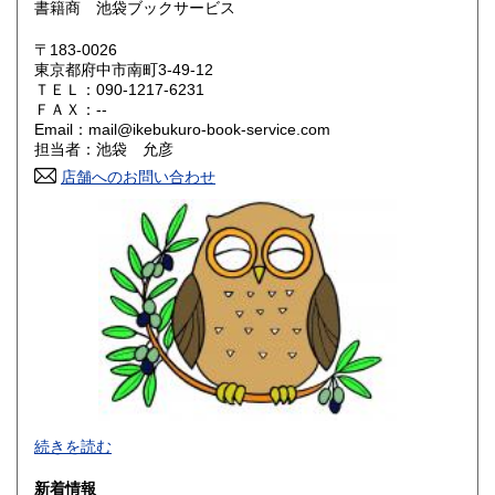
書籍商 池袋ブックサービス
岡山県
広島県
220円
220円
〒183-0026
東京都府中市南町3-49-12
ＴＥＬ：090-1217-6231
山口県
徳島県
220円
220円
ＦＡＸ：--
Email：mail@ikebukuro-book-service.com
香川県
愛媛県
220円
220円
担当者：池袋 允彦
店舗へのお問い合わせ
高知県
福岡県
220円
220円
佐賀県
長崎県
220円
220円
熊本県
大分県
220円
220円
宮崎県
鹿児島県
220円
220円
沖縄県
220円
書籍をお探しの博識なあなたに良書をお届けします。
続きを読む
販売しております書籍の画像を掲載しております。
新着情報
ご購入された際の書籍を収める際のイメージ、