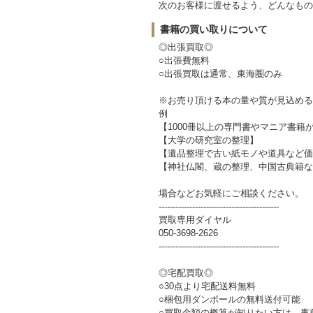
次のお客様に渡せるよう、どんなもの
書籍の買い取りについて
◎出張買取◎
○出張費無料
○出張買取は通常、東海圏のみ
※お売り頂ける本の量や質が見込める
例
【1000冊以上の専門書やマニア書籍
【大学の研究室の整理】
【遺品整理で古い紙モノや道具など価
【神社仏閣、蔵の整理、中国古典籍な
場合などお気軽にご相談ください。
-------------------------------------------
買取専用ダイヤル
050-3698-2626
-------------------------------------------
◎宅配買取◎
○30点より宅配送料無料
○梱包用ダンボールの無料送付可能
○買取金額の概算が知りたい方は、事