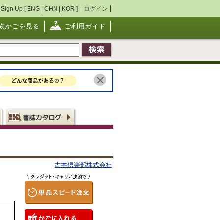
Sign Up [
ENG
|
CHN
|
KOR
]
ログイン
物かごを見る
ご利用ガイド
古本倶楽部株式会社