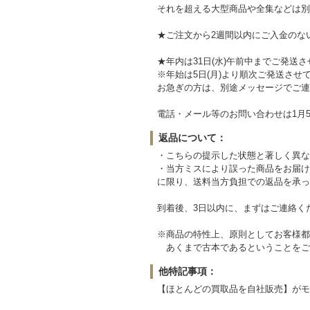
それを超える大型商品や全集などは別
★ご注文から2週間以内にご入金のな
★年内は31日(水)午前中までご発送
※年始は5日(月)より順次ご発送させ
お急ぎの方は、別途メッセージでご連
電話・メール等のお問い合わせは1月5
返品について：
・こちらの提示した状態と著しく異な
・当方ミスにより誤った商品をお届け
に限り、送料当方負担での返品を承っ
到着後、3日以内に、まずはご連絡く
※商品の特性上、原則としてお客様都
あくまで古本であるということをご
他特記事項：
【ほとんどの買取品を自社販売】がモ