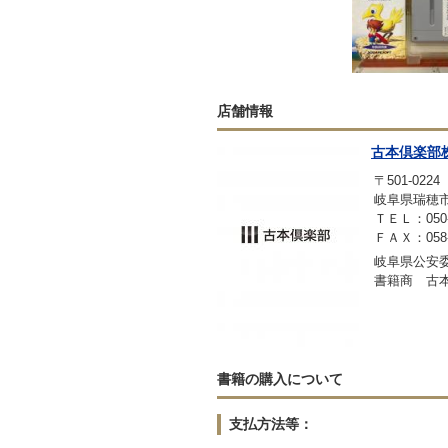
店舗情報
古本倶楽部
〒501-0224
岐阜県瑞穂市稲里
ＴＥＬ：050-3
ＦＡＸ：058-2
岐阜県公安委員
書籍商 古
書籍の購入について
支払方法等：