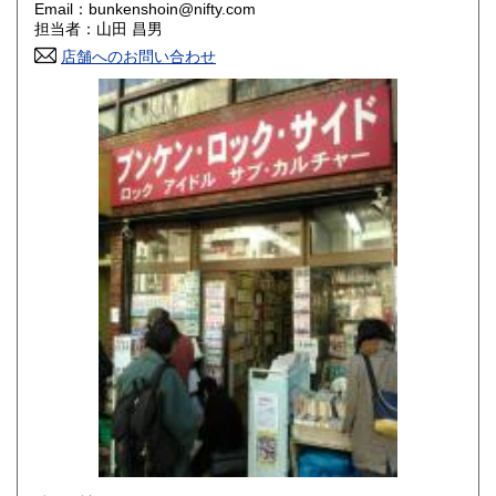
Email：bunkenshoin@nifty.com
香川県
愛媛県
200円
200円
担当者：山田 昌男
店舗へのお問い合わせ
高知県
福岡県
200円
200円
佐賀県
長崎県
200円
200円
熊本県
大分県
200円
200円
宮崎県
鹿児島県
200円
200円
沖縄県
200円
-