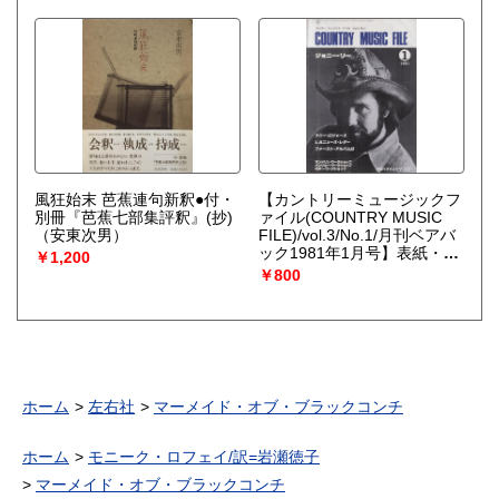
風狂始末 芭蕉連句新釈●付・
【カントリーミュージックフ
別冊『芭蕉七部集評釈』(抄)
ァイル(COUNTRY MUSIC
（安東次男）
FILE)/vol.3/No.1/月刊ベアバ
ック1981年1月号】表紙・カ
￥1,200
バーストーリー=ジョニー・
￥800
リー●ケニー・ロジャース/
「ジェシー・ジェムズの伝
説」にみる新しいカントリ
ー・ミュージックの試み/他
ホーム
左右社
マーメイド・オブ・ブラックコンチ
ホーム
モニーク・ロフェイ/訳=岩瀬徳子
マーメイド・オブ・ブラックコンチ