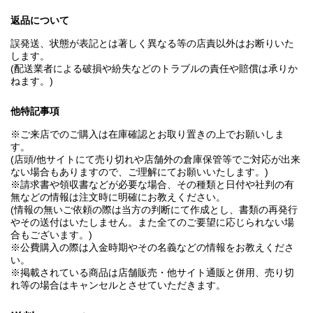
返品について
誤発送、状態が表記とは著しく異なる等の店責以外はお断りいた
します。
(配送業者による破損や紛失などのトラブルの責任や賠償は承りか
ねます。)
他特記事項
※ご来店でのご購入は在庫確認とお取り置きの上でお願いしま
す。
(店頭/他サイトにて売り切れや店舗外の倉庫保管等でご対応が出来
ない場合もありますので、ご理解にてお願いいたします。)
※請求書や領収書などが必要な場合、その種類と日付や社判の有
無などの情報は注文時に明確にお教えください。
(情報の無いご依頼の際は当方の判断にて作成とし、書類の再発行
やその送付はいたしません。また全てのご要望に応じられない場
合もございます。)
※公費購入の際は入金時期やその名義などの情報をお教えくださ
い。
※掲載されている商品は店舗販売・他サイト通販と併用、売り切
れ等の場合はキャンセルとさせていただきます。