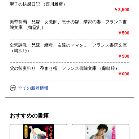
聖子の快感日記 （西川雅彦）
￥3,500
美臀制覇 兄嫁、女教師、息子の嫁、隣家の妻 フランス書
院文庫 （御堂乱）
￥500
全穴調教 兄嫁、継母、友達のママを… フランス書院文庫
（鳴沢巧）
￥500
父の後妻狩り 孕ませ檻 フランス書院文庫 （藤崎玲）
￥600
全ての新着情報
おすすめの書籍