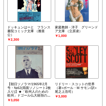
ドッキュンはーと フランス
家庭教師・洋子 グリーンド
書院コミック文庫
（雅亜
ア文庫
（立原凌）
公）
￥1,000
￥2,300
【朝日ソノラマ/1965年2月
リドリー・スコットの世界
号・№62(両面ソノシート2枚
（著=ポール・M.サモン/訳=
入り)】★「欧州人のための
尾之上浩司）
欧州」ドゴール仏大統領の演
￥3,000
説/国連初の黒人議長 ケソン
￥3,050
サッキー/公明党発足/アフリ