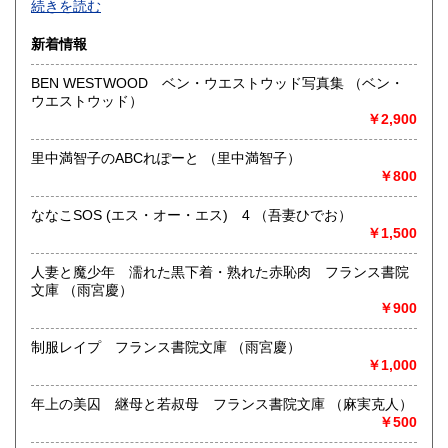
続きを読む
沿線名：東京メトロ半蔵門線 都営三田線 都営新宿線
新着情報
最寄駅：神保町駅徒歩1分
営業時間：平日10:30-19:00 日・祝日11:00-18:30
BEN WESTWOOD ベン・ウエストウッド写真集 （ベン・
定休日：年末年始(30日～3日)※28日以降の通販は翌年以降対
ウエストウッド）
応とさせていただきます。
￥2,900
書籍の買取について
里中満智子のABCれぽーと （里中満智子）
-
￥800
ななこSOS (エス・オー・エス) 4 （吾妻ひでお）
取り扱い分野
￥1,500
趣味、サブカルチャー、古書一般（その他）
ロック、アイドル、サブカルチャー、古書一般等
人妻と魔少年 濡れた黒下着・熟れた赤恥肉 フランス書院
文庫 （雨宮慶）
￥900
制服レイプ フランス書院文庫 （雨宮慶）
￥1,000
年上の美囚 継母と若叔母 フランス書院文庫 （麻実克人）
￥500