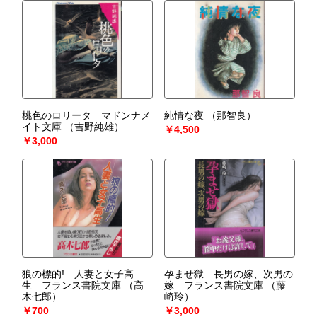
カの黎明
（藤原弘達/羽仁進/
他）
桃色のロリータ マドンナメ
純情な夜
（那智良）
イト文庫
（吉野純雄）
￥4,500
￥3,000
狼の標的! 人妻と女子高
孕ませ獄 長男の嫁、次男の
生 フランス書院文庫
（高
嫁 フランス書院文庫
（藤
木七郎）
崎玲）
￥700
￥3,000