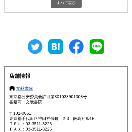
すべて表示
石川県
福井県
200円
200円
山梨県
長野県
200円
200円
岐阜県
静岡県
200円
200円
愛知県
三重県
200円
200円
滋賀県
京都府
200円
200円
大阪府
兵庫県
200円
200円
店舗情報
奈良県
和歌山県
200円
200円
文献書院
東京都公安委員会許可第301028901305号
鳥取県
島根県
200円
200円
書籍商 文献書院
岡山県
広島県
200円
200円
〒101-0051
東京都千代田区神田神保町 2-3 飯島ビル1F
ＴＥＬ：03-3511-8226
山口県
徳島県
200円
200円
ＦＡＸ：03-3511-8226