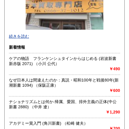
香川県
愛媛県
800円
800円
高知県
福岡県
800円
800円
佐賀県
長崎県
800円
800円
不死鳥BOOKSでは、書籍だけでなくCD、DVD、レコード、
続きを読む
熊本県
大分県
ゲーム、おもちゃ、骨董品まであらゆるものの買い取りがで
800円
800円
きます。店主が、日本全国買取にお伺いいたします。お気軽
新着情報
にお問い合わせください。出張費は、無料です。
宮崎県
鹿児島県
800円
800円
ケアの物語 フランケンシュタインからはじめる (岩波新書
沿線名：伯備線・桃太郎線(吉備線)
沖縄県
新赤版 2071) （小川 公代）
1,200円
最寄駅：総社駅
￥490
営業時間：9時から17時
定休日：年中無休
なぜ日本人は間違えたのか：真説・昭和100年と戦後80年(新
潮新書 1094) （保阪正康）
書籍の買取について
￥600
不死鳥BOOKSでは、書籍だけでなくCD、DVD、レコード、
ゲーム、おもちゃ、骨董品まであらゆるものの買い取りがで
ナショナリズムとは何か-帰属、愛国、排外主義の正体(中公
きます。店主が、日本全国買取にお伺いいたします。お気軽
新書 2880) （中井 遼）
にお問い合わせください。出張費は、無料です。
￥1,290
アカデミー賞入門 (角川新書) （松崎 健夫）
取り扱い分野
￥700