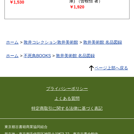
庫)
（曽根悟 著）
￥1,530
￥1,920
ホーム
敦井コレクション敦井美術館
敦井美術館 名品図録
ホーム
不死鳥BOOKS
敦井美術館 名品図録
ページ上部へ戻る
プライバシーポリシー
よくある質問
特定商取引に関する法律に基づく表記
東京都古書籍商業協同組合
所在地：東京都千代田区神田小川町3-22 東京古書会館内