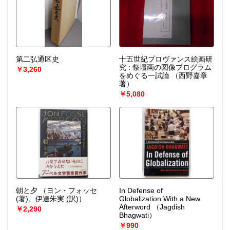
第二弘通区史
十五世紀プロヴァンス絵画研
究 : 祭壇画の図像プログラム
￥3,260
をめぐる一試論
（西野嘉章
著）
￥5,080
朝と夕
（ヨン・フォッセ
In Defense of
(著)、伊達朱実 (訳)）
Globalization:With a New
Afterword
（Jagdish
￥2,290
Bhagwati）
￥990