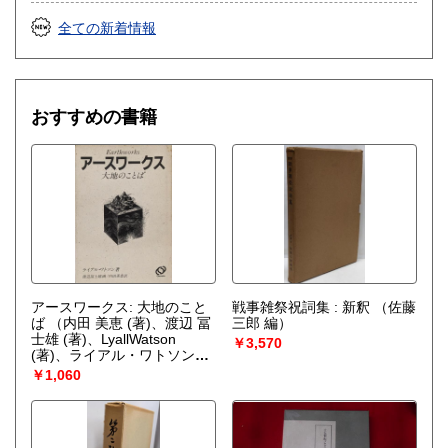
全ての新着情報
おすすめの書籍
アースワークス: 大地のこと
戦事雑祭祝詞集 : 新釈
（佐藤
ば
（内田 美恵 (著)、渡辺 冨
三郎 編）
士雄 (著)、LyallWatson
￥3,570
(著)、ライアル・ワトソン
(著)）
￥1,060