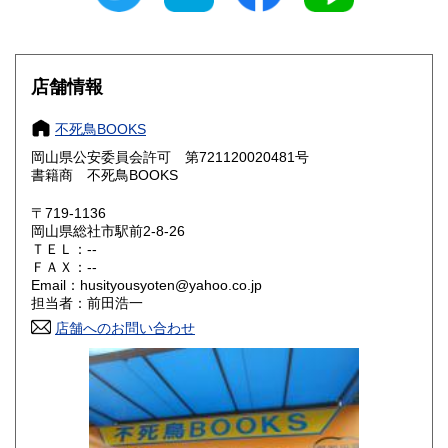
石川県
福井県
900円
900円
山梨県
長野県
1,100円
1,100円
店舗情報
岐阜県
静岡県
900円
900円
不死鳥BOOKS
愛知県
三重県
900円
900円
岡山県公安委員会許可 第721120020481号
書籍商 不死鳥BOOKS
滋賀県
京都府
800円
800円
〒719-1136
岡山県総社市駅前2-8-26
大阪府
兵庫県
800円
800円
ＴＥＬ：--
ＦＡＸ：--
奈良県
和歌山県
800円
800円
Email：husityousyoten@yahoo.co.jp
担当者：前田浩一
鳥取県
島根県
800円
800円
店舗へのお問い合わせ
岡山県
広島県
800円
800円
山口県
徳島県
800円
800円