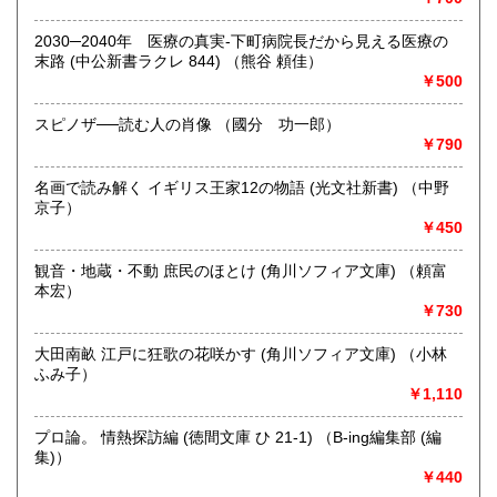
哲学宗教、歴史、社会科学、自然科学、美術工芸、趣味、外
国書、サブカルチャー、古書一般（その他）
2030─2040年 医療の真実-下町病院長だから見える医療の
オールジャンル
末路 (中公新書ラクレ 844) （熊谷 頼佳）
￥500
スピノザ──読む人の肖像 （國分 功一郎）
￥790
名画で読み解く イギリス王家12の物語 (光文社新書) （中野
京子）
￥450
観音・地蔵・不動 庶民のほとけ (角川ソフィア文庫) （頼富
本宏）
￥730
大田南畝 江戸に狂歌の花咲かす (角川ソフィア文庫) （小林
ふみ子）
￥1,110
プロ論。 情熱探訪編 (徳間文庫 ひ 21-1) （B-ing編集部 (編
集)）
￥440