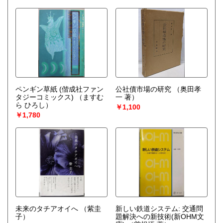
ペンギン草紙 (偕成社ファン
公社債市場の研究
（奥田孝
タジーコミックス)
（ますむ
一 著）
ら ひろし）
￥1,100
￥1,780
未来のタチアオイへ
（紫圭
新しい鉄道システム: 交通問
子）
題解決への新技術(新OHM文