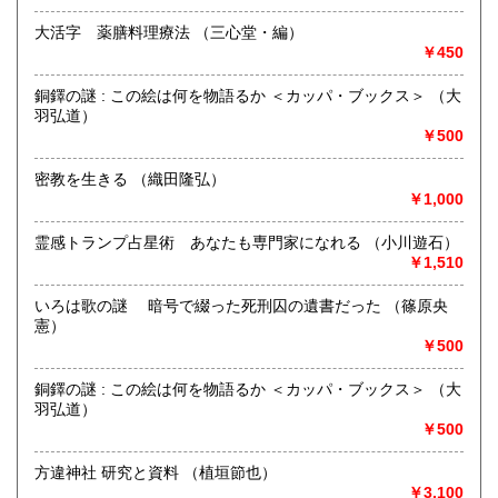
※掲載している商品在庫についてのお願い
大活字 薬膳料理療法 （三心堂・編）
￥450
店頭にて、売り切れていることがございます。
ご来店の際には、事前に在庫の有無をお問い合わせ下さい。
銅鐸の謎 : この絵は何を物語るか ＜カッパ・ブックス＞ （大
羽弘道）
メールアドレス info@kamo-books.co.jp
￥500
沿線名：埼京線/京浜東北線/都営三田線
密教を生きる （織田隆弘）
最寄駅：埼京線 十条駅徒歩8分/京浜東北線 東十条駅徒歩
￥1,000
10分/都営三田線 板橋本町徒歩15分
営業時間：12:00〜19:00
定休日：毎週月曜日及び第2・第4火曜日
霊感トランプ占星術 あなたも専門家になれる （小川遊石）
￥1,510
書籍の買取について
いろは歌の謎 暗号で綴った死刑囚の遺書だった （篠原央
古書をお譲りください。
憲）
￥500
占い関係書籍・宗教書・健康関連書籍など。
事前にお電話・E-mailでご連絡下さい。大量の場合は、出張
銅鐸の謎 : この絵は何を物語るか ＜カッパ・ブックス＞ （大
買取もいたします。
羽弘道）
￥500
メールアドレス info@kamo-books.co.jp
方違神社 研究と資料 （植垣節也）
取り扱い分野
￥3,100