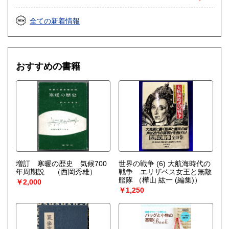
哲学宗教、歴史、趣味、外国書、サブカルチャー、古書一般
（その他）
全ての新着情報
おすすめの書籍
増訂 寒暖の歴史 気候700
世界の戦争 (6) 大航海時代の
年周期説
（西岡秀雄）
戦争 エリザベス女王と無敵
艦隊
（樺山 紘一 (編集)）
￥2,000
￥1,250