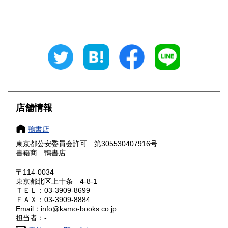
東京都
神奈川県
720円
720円
新潟県
富山県
720円
720円
石川県
福井県
720円
720円
山梨県
長野県
720円
720円
岐阜県
静岡県
720円
720円
店舗情報
愛知県
三重県
720円
720円
鴨書店
滋賀県
京都府
東京都公安委員会許可 第305530407916号
780円
780円
書籍商 鴨書店
大阪府
兵庫県
780円
780円
〒114-0034
東京都北区上十条 4-8-1
奈良県
和歌山県
780円
780円
ＴＥＬ：03-3909-8699
ＦＡＸ：03-3909-8884
鳥取県
島根県
Email：info@kamo-books.co.jp
830円
830円
担当者：-