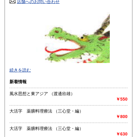
岡山県
広島県
店舗へのお問い合わせ
830円
830円
山口県
徳島県
830円
830円
香川県
愛媛県
830円
830円
高知県
福岡県
830円
940円
佐賀県
長崎県
940円
940円
熊本県
大分県
940円
940円
続きを読む
宮崎県
鹿児島県
940円
940円
新着情報
沖縄県
風水思想と東アジア （渡邊欣雄）
940円
￥550
うらない関係の書籍・用品等を取り扱う専門店です。
大活字 薬膳料理療法 （三心堂・編）
台湾や香港の占術書も販売しております。宗教関連・健康関
￥800
連も扱っております。
買い取り大歓迎。書棚のご整理の際には、お気軽にお問い合
わせ下さい。
大活字 薬膳料理療法 （三心堂・編）
￥630