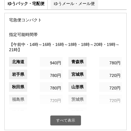
ゆうパック・宅配便
ゆうメール・メール便
宅急便コンパクト
指定可能時間帯
【午前中・14時～16時・16時～18時・18時～20時・19時～
21時】
北海道
青森県
940円
780円
岩手県
宮城県
780円
720円
秋田県
山形県
780円
720円
福島県
茨城県
720円
720円
栃木県
群馬県
720円
720円
すべて表示
埼玉県
千葉県
720円
720円