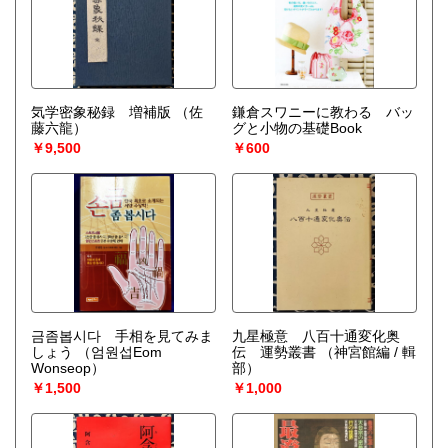
気学密象秘録 増補版
（佐
鎌倉スワニーに教わる バッ
藤六龍）
グと小物の基礎Book
￥9,500
￥600
금좀봅시다 手相を見てみま
九星極意 八百十通変化奥
しょう
（엄원섭Eom
伝 運勢叢書
（神宮館編 / 輯
Wonseop）
部）
￥1,500
￥1,000