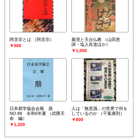
阿含宗とは
（阿含宗）
最澄と天台仏教
（山田恵
諦・塩入良道ほか）
￥500
￥1,000
日本易学協会会報 鼎
人は「無意識」の世界で何を
NO.88 令和6年夏
（武隈天
しているのか
（千葉康則）
命 編）
￥800
￥1,320