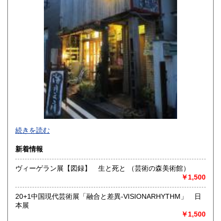
佐賀県
長崎県
250円
250円
熊本県
大分県
250円
250円
宮崎県
鹿児島県
250円
250円
沖縄県
250円
続きを読む
新着情報
ヴィーゲラン展【図録】 生と死と （芸術の森美術館）
￥1,500
-
20+1中国現代芸術展「融合と差異-VISIONARHYTHM」 日
沿線名：-
本展
最寄駅：-
￥1,500
営業時間：事務所(無店舗)、事務所併設のギャラリーのみ不