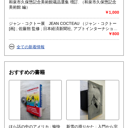
和泉市久保惣記念美術館蔵品選集 増訂. （和泉市久保惣記念
美術館 編）
￥1,000
ジャン・コクトー展 JEAN COCTEAU （ジャン・コクトー
[画] ; 佐藤朔 監修 ; 日本経済新聞社, アプトインターナショナ
ル 編）
￥800
全ての新着情報
おすすめの書籍
ほら話の中のアメリカ : 愉快
新雪の滑りかた : 入門から完