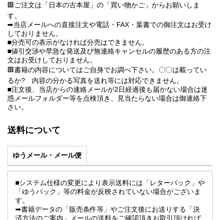
🟥ご注文は「日本の古本屋」の「買い物かご」からお願いしま
す。
➡当店メールへの直接注文や電話・FAX・葉書での御注文はお受け
しておりません。
■分売可の表示がなければ分売はできません。
■値引交渉や早急な発送及び無連絡キャンセルの履歴のある方の注
文はお受けしておりません。
🟥書籍の内容についてはご自身でお調べ下さい。〇〇は載ってい
るか? 内容の分かる写真を送れ等には対応できません。
■注文後、当店からの連絡メールが2日経過後も届かない場合は迷
惑メールフォルダー等を点検頂き、見当たらない場合は御連絡下
さい。
送料について
ゆうメール・メール便
■システム仕様の変更により表示送料には「レターパック」や
「ゆうパック」等の料金が反映されていない場合がございま
す。
➡書籍データの「販売条件等」やご注文後にお送りする「決
済方法のご案内」メールの送料をご確認頂きお取引頂ければ