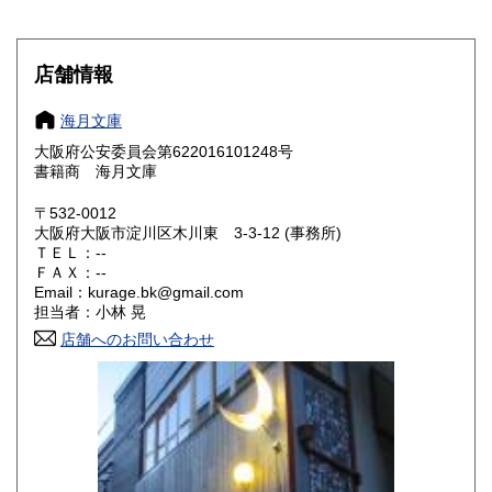
岐阜県
静岡県
250円
250円
店舗情報
愛知県
三重県
250円
250円
海月文庫
滋賀県
京都府
250円
250円
大阪府公安委員会第622016101248号
書籍商 海月文庫
大阪府
兵庫県
250円
250円
〒532-0012
奈良県
和歌山県
大阪府大阪市淀川区木川東 3-3-12 (事務所)
250円
250円
ＴＥＬ：--
ＦＡＸ：--
鳥取県
島根県
250円
250円
Email：kurage.bk@gmail.com
担当者：小林 晃
岡山県
広島県
250円
250円
店舗へのお問い合わせ
山口県
徳島県
250円
250円
香川県
愛媛県
250円
250円
高知県
福岡県
250円
250円