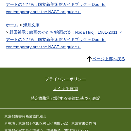
アートのとびら : 国立新美術館ガイドブック = Door to
contemporary art : the NACT art guide＞
ホーム
海月文庫
野田裕示 : 絵画のかたち/絵画の姿 : Noda Hiroji, 1981-2011 ＜
アートのとびら : 国立新美術館ガイドブック = Door to
contemporary art : the NACT art guide＞
ページ上部へ戻る
プライバシーポリシー
よくある質問
特定商取引に関する法律に基づく表記
東京都古書籍商業協同組合
所在地：東京都千代田区神田小川町3-22 東京古書会館内
東京都公安委員会許可済 許可番号 301026602392