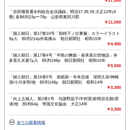
￥27,500
「吉田堰普通水利組合会決議録」明治37,38,39,大正12年(4
冊) 各B6判23p〜78p 山形県東田川郡
￥11,000
「婦人朝日」第17巻10号「戦時下ノ仕事服」カラーイラスト
9p入 B5判214p外装痛み 朝日新聞社 昭和15年
￥4,400
「婦人朝日」第17巻4号「半島の舞姫・崔承喜出世物語」本
多喜久夫著7p入 B5判198p 朝日新聞社 昭和15年
￥5,500
「婦人朝日」第16巻5号 表紙画・寺本忠雄 深田久弥/神崎
清/小川未明/他 B5判148p 朝日新聞社 昭和14年
￥3,300
「向上之婦人」第2巻1号 与謝野晶子/中村星湖/熊谷生朗/原
渚/他 B5判64p 帝国文化協会 大正14年
￥3,300
全ての新着情報