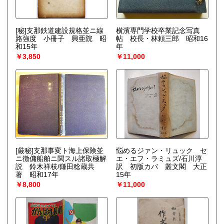
[秘]支那鉄道建設規格並ニ線
横濱専門学校卒業記念写真
路強度 小冊子 興亜院 昭
帖 校長・林頼三郎 昭和16
和15年
年
￥3,850
￥11,000
[厳秘]支那事変ト海上保険並
悩めるジァン・リュック セ
ニ徴傭船舶ニ関スル諸取極解
エ・エフ・ラミュズ/石川淳
説 鈴木祥枝/鎌田稔蔵共
訳 初版カバ 叢文閣 大正
著 昭和17年
15年
￥8,800
￥11,000