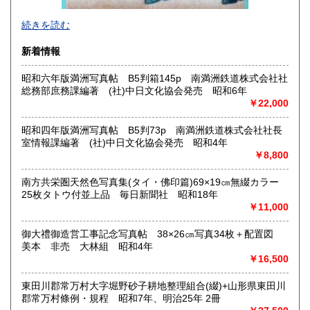
2026年で創業45年目になります。
続きを読む
In 2026, we will have been in business for 45 years.
新着情報
沿線名：(無店舗)
昭和六年版満洲写真帖 B5判箱145p 南満洲鉄道株式会社社
最寄駅：(無店舗)
総務部庶務課編著 (社)中日文化協会発売 昭和6年
営業時間：10:00〜18:00
￥22,000
定休日：(無店舗)
書籍の買取について
昭和四年版満洲写真帖 B5判73p 南満洲鉄道株式会社社長
室情報課編著 (社)中日文化協会発売 昭和4年
内容によります。
￥8,800
南方共栄圏天然色写真集(タイ・佛印篇)69×19㎝無綴カラー
取り扱い分野
25枚タトウ付並上品 毎日新聞社 昭和18年
古典籍、近代文献、趣味、サブカルチャー、古書一般（その
￥11,000
他）
和本・開拓/植民資料・戦時資料・文学一般・詩歌句集・児童
御大禮御造営工事記念写真帖 38×26㎝写真34枚＋配置図
書 ・児童資料・芸能/サブカル・広告資料・ポスター・版画/
美本 非売 大林組 昭和4年
刷り物 ・絵葉書・双六・地図/鳥瞰図
￥16,500
東田川郡常万村大字堀野砂子耕地整理組合(綴)+山形県東田川
郡常万村條例・規程 昭和7年、明治25年 2冊