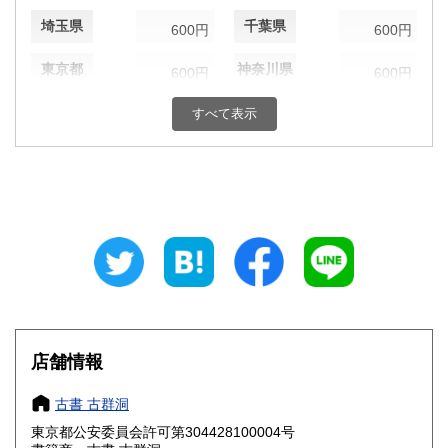
埼玉県
千葉県
600円
600円
東京都
神奈川県
600円
600円
新潟県
富山県
すべて表示
600円
600円
石川県
福井県
600円
600円
山梨県
長野県
600円
600円
岐阜県
静岡県
600円
600円
愛知県
三重県
600円
600円
滋賀県
京都府
600円
600円
店舗情報
大阪府
兵庫県
600円
600円
古書 古群洞
奈良県
和歌山県
600円
600円
東京都公安委員会許可第304428100004号