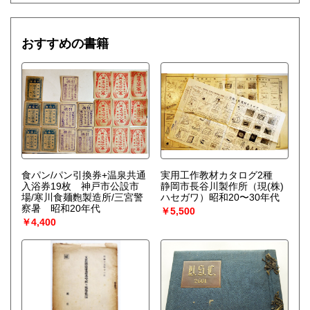
おすすめの書籍
食パン/パン引換券+温泉共通
実用工作教材カタログ2種
入浴券19枚 神戸市公設市
静岡市長谷川製作所（現(株)
場/寒川食麺麭製造所/三宮警
ハセガワ）昭和20〜30年代
察暑 昭和20年代
￥5,500
￥4,400