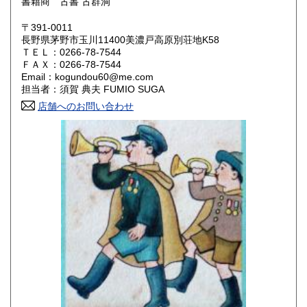
書籍商 古書 古群洞
鳥取県
島根県
600円
600円
〒391-0011
岡山県
広島県
600円
600円
長野県茅野市玉川11400美濃戸高原別荘地K58
ＴＥＬ：0266-78-7544
ＦＡＸ：0266-78-7544
山口県
徳島県
600円
600円
Email：kogundou60@me.com
担当者：須賀 典夫 FUMIO SUGA
香川県
愛媛県
600円
600円
店舗へのお問い合わせ
高知県
福岡県
600円
600円
佐賀県
長崎県
600円
600円
熊本県
大分県
600円
600円
宮崎県
鹿児島県
600円
600円
沖縄県
600円