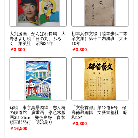
大判漫画 がんばれ長嶋 大
初年兵作文綴（陸軍歩兵二等
野きよし絵「日の丸」ふろ
卒文集）第十二内務班 大正
く 集英社 昭和34年
10年
￥3,300
￥3,300
錦絵 東京真景図絵 志ん橋
「文藝首都」第12巻5号 保
の鉄道館 廣重画 彩色木版
高徳蔵編輯 文藝首都社 昭
画38×25㎝ 発色良好 森本
和19年
順三郎発行 明治刷り
￥3,300
￥16,500