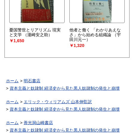
憂国警世とリアリズム 現実
他者と働く 「わかりあえな
と文学
（瀧崎安之助）
さ」から始める組織論
（宇
田川元一）
￥1,650
￥1,320
ホーム
明石書店
資本主義と奴隷制 経済史から見た黒人奴隷制の発生と崩壊
ホーム
エリック・ウィリアムズ 山本伸監訳
資本主義と奴隷制 経済史から見た黒人奴隷制の発生と崩壊
ホーム
善光洞山崎書店
資本主義と奴隷制 経済史から見た黒人奴隷制の発生と崩壊