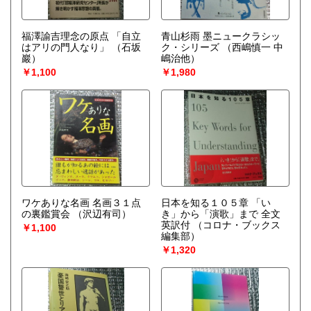
福澤諭吉理念の原点 「自立
青山杉雨 墨ニュークラシッ
はアリの門人なり」
（石坂
ク・シリーズ
（西嶋慎一 中
巖）
嶋治他）
￥1,100
￥1,980
ワケありな名画 名画３１点
日本を知る１０５章 「い
の裏鑑賞会
（沢辺有司）
き」から「演歌」まで 全文
英訳付
（コロナ・ブックス
￥1,100
編集部）
￥1,320