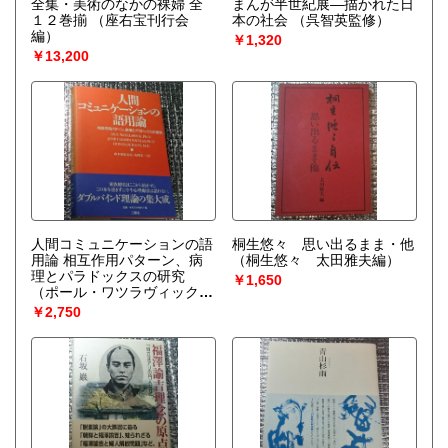
全集・美術のなかの裸婦 全
まんが半世紀展―描かれた日
１２巻揃
（座右宝刊行会
本の社会
（呉智英監修）
編）
￥1,320
￥13,200
人間コミュニケーションの語
桐生悠々 思い出るまま・他
用論 相互作用パターン、病
（桐生悠々 太田雅夫編）
理とパラドックスの研究
￥1,650
（ポール・ワツラヴィック他
山本和郎監訳 尾川丈一訳）
￥2,750