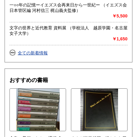
一○○年の記憶ーイエズス会再来日から一世紀ー （イエズス会
日本管区編 河村信三 梶山義夫監修）
￥5,500
文字の世界と近代教育 資料展 （学校法人 越原学園・名古屋
女子大学）
￥1,650
全ての新着情報
おすすめの書籍