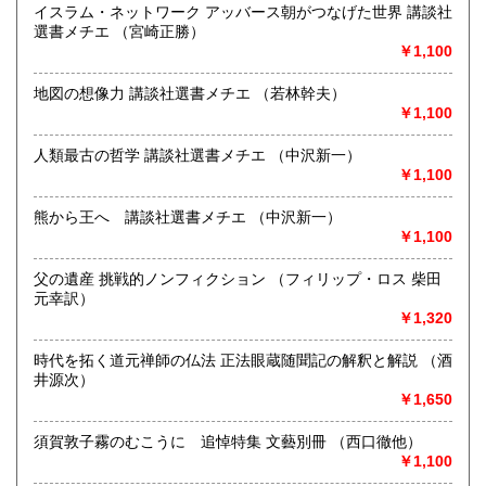
イスラム・ネットワーク アッバース朝がつなげた世界 講談社
おります。
選書メチエ （宮崎正勝）
国外取引は致しません。
￥1,100
沿線名：信越線 長野電鉄
地図の想像力 講談社選書メチエ （若林幹夫）
最寄駅：長野駅 5分 長野電鉄市役所前駅1分
￥1,100
営業時間：10:00〜19:00fax受付10時より19時
定休日：毎日曜日と第3月曜日
人類最古の哲学 講談社選書メチエ （中沢新一）
￥1,100
書籍の買取について
ご一報くださいませ、誠意をもって対応いたします。是非ご
熊から王へ 講談社選書メチエ （中沢新一）
利用くださいませ。
￥1,100
取り扱い分野
父の遺産 挑戦的ノンフィクション （フィリップ・ロス 柴田
元幸訳）
哲学宗教、歴史、美術工芸、外国文学、古書一般（その他）
￥1,320
時代を拓く道元禅師の仏法 正法眼蔵随聞記の解釈と解説 （酒
井源次）
￥1,650
須賀敦子霧のむこうに 追悼特集 文藝別冊 （西口徹他）
￥1,100