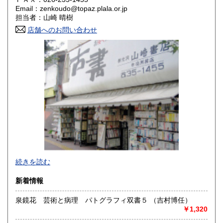
Email：zenkoudo@topaz.plala.or.jp
岡山県
広島県
900円
900円
担当者：山崎 晴樹
店舗へのお問い合わせ
山口県
徳島県
900円
900円
香川県
愛媛県
900円
900円
高知県
福岡県
900円
1,100円
佐賀県
長崎県
1,100円
1,100円
熊本県
大分県
1,100円
1,100円
宮崎県
鹿児島県
1,100円
1,100円
続きを読む
沖縄県
1,400円
新着情報
泉鏡花 芸術と病理 パトグラフィ双書５ （吉村博任）
￥1,320
長野県に関する書籍はおまかせください、在庫豊富にござい
ます。問い合わせくださいませ。他、古書全般広く取扱って