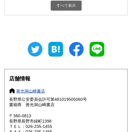
埼玉県
千葉県
750円
750円
すべて表示
東京都
神奈川県
750円
750円
新潟県
富山県
750円
750円
石川県
福井県
750円
750円
山梨県
長野県
750円
650円
岐阜県
静岡県
750円
750円
愛知県
三重県
店舗情報
750円
800円
滋賀県
京都府
800円
800円
善光洞山崎書店
長野県公安委員会許可第481019505060号
大阪府
兵庫県
800円
800円
書籍商 善光洞山崎書店
奈良県
和歌山県
〒380-0813
800円
800円
長野県長野市緑町1398
ＴＥＬ：026-235-1455
鳥取県
島根県
900円
900円
ＦＡＸ：026-235-1455