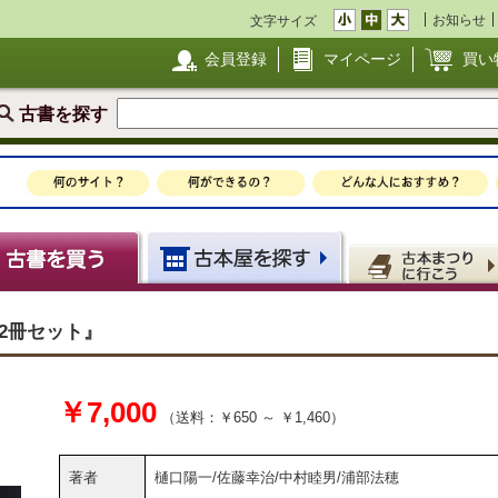
お知らせ
文字サイズ
会員登録
マイページ
買い
古書を探す
巻2冊セット』
￥7,000
（送料：￥650 ～ ￥1,460）
著者
樋口陽一/佐藤幸治/中村睦男/浦部法穂