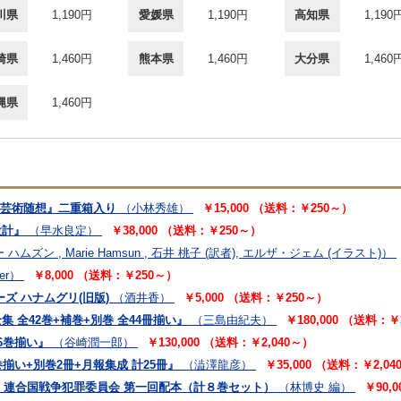
川県
1,190円
愛媛県
1,190円
高知県
1,190
崎県
1,460円
熊本県
1,460円
大分県
1,460
縄県
1,460円
】『芸術随想』二重箱入り
（小林秀雄）
￥15,000 （送料：￥250～）
設計』
（早水良定）
￥38,000 （送料：￥250～）
ハムズン , Marie Hamsun , 石井 桃子 (訳者), エルザ・ジェム (イラスト)）
yer）
￥8,000 （送料：￥250～）
シリーズ ハナムグリ(旧版)
（酒井香）
￥5,000 （送料：￥250～）
集 全42巻+補巻+別巻 全44冊揃い』
（三島由紀夫）
￥180,000 （送料：￥
6巻揃い』
（谷崎潤一郎）
￥130,000 （送料：￥2,040～）
巻揃い+別巻2冊+月報集成 計25冊』
（澁澤龍彦）
￥35,000 （送料：￥2,0
1期 連合国戦争犯罪委員会 第一回配本（計８巻セット）
（林博史 編）
￥90,