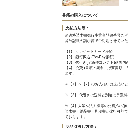
書籍の購入について
支払方法等：
※適格請求書発行事業者登録番号ござ
番号記載の請求書でご対応させていた
【1】 クレジットカード決済
【2】 銀行振込 (PayPay銀行)
【3】 代引き(宅急便コレクト)※国内
【4】 公費 (書類の宛名、必要書類
ます。
※【1】〜【2】のお支払いは先払い
※【3】 代引きは送料と別途に手数料3
※【4】大学や法人様等の公費払い(後
請求書・納品書・見積書が発行可能で
ております。
商品引渡し方法：