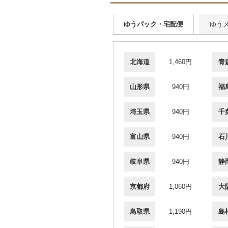
ゆうパック・宅配便
ゆう
北海道
1,460円
青
山形県
940円
福
埼玉県
940円
千
富山県
940円
石
岐阜県
940円
静
京都府
1,060円
大
鳥取県
1,190円
島