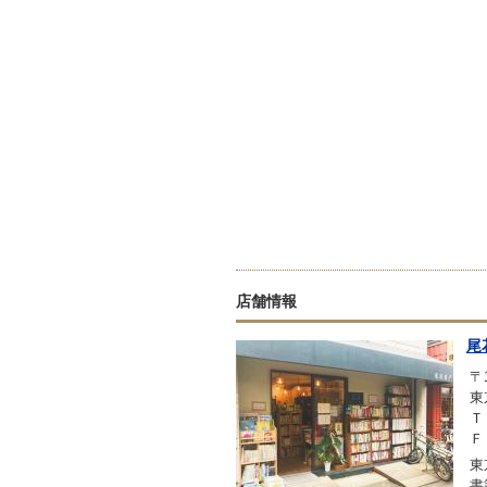
店舗情報
尾
〒1
東
Ｔ
Ｆ
東
書