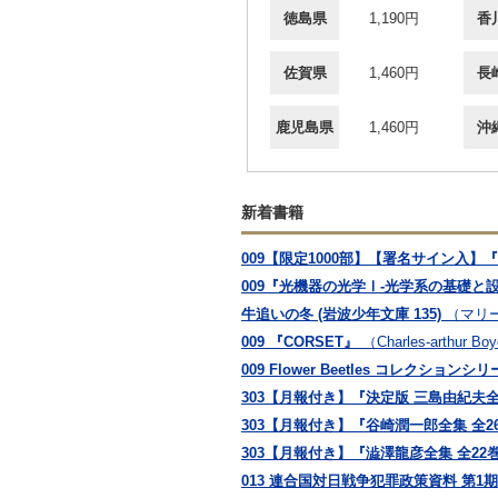
徳島県
1,190円
香
佐賀県
1,460円
長
鹿児島県
1,460円
沖
新着書籍
009【限定1000部】【署名サイン入
009『光機器の光学Ⅰ-光学系の基礎と
牛追いの冬 (岩波少年文庫 135)
（マリー 
009 『CORSET』
（Charles-arthur Bo
009 Flower Beetles コレクション
303【月報付き】『決定版 三島由紀夫全
303【月報付き】『谷崎潤一郎全集 全2
303【月報付き】『澁澤龍彦全集 全22
013 連合国対日戦争犯罪政策資料 第