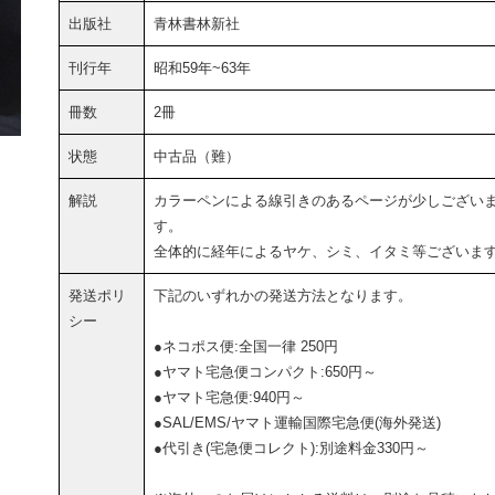
出版社
青林書林新社
刊行年
昭和59年~63年
冊数
2冊
状態
中古品（難）
解説
カラーペンによる線引きのあるページが少しござい
す。
全体的に経年によるヤケ、シミ、イタミ等ございま
発送ポリ
下記のいずれかの発送方法となります。
シー
●ネコポス便:全国一律 250円
●ヤマト宅急便コンパクト:650円～
●ヤマト宅急便:940円～
●SAL/EMS/ヤマト運輸国際宅急便(海外発送)
●代引き(宅急便コレクト):別途料金330円～