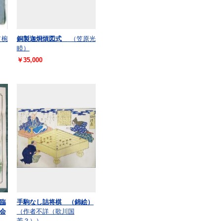
（椀
銅製迦烱熕図式
（笠原光
睦）
￥35,000
臨
手駒なし詰将棋 （錦絵）
会
（作者不詳（歌川国
）
芳？））