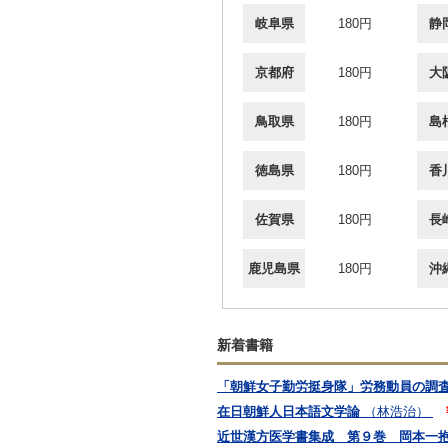
岐阜県
180円
静
京都府
180円
大
鳥取県
180円
島
徳島県
180円
香
佐賀県
180円
長
鹿児島県
180円
沖
新着書籍
「朝鮮女子勤労挺身隊」労務動員の調
在日朝鮮人日本語文学論
（林浩治）
近世漢方医学書集成 第９巻 岡本一