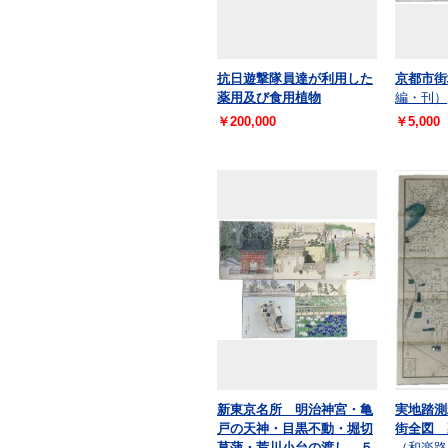
抗日遊撃隊員達が利用した
京都市街
薬用及び食用植物
編・刊）
￥200,000
￥5,000
新東京名所 明治神宮・亀
実地踏測
戸の天神・目黒不動・堀切
街全図 
菖蒲・荒川小台の渡し ５
（和楽路