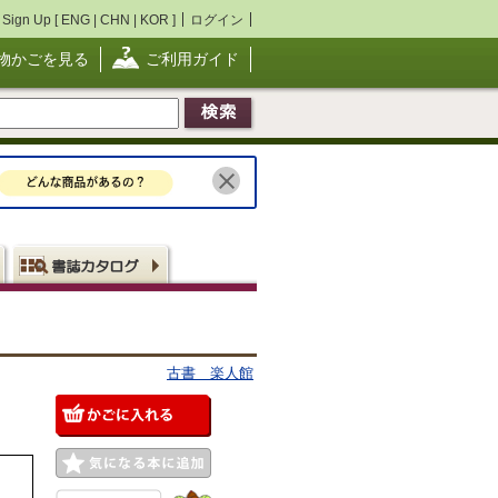
Sign Up [
ENG
|
CHN
|
KOR
]
ログイン
物かごを見る
ご利用ガイド
古書 楽人館