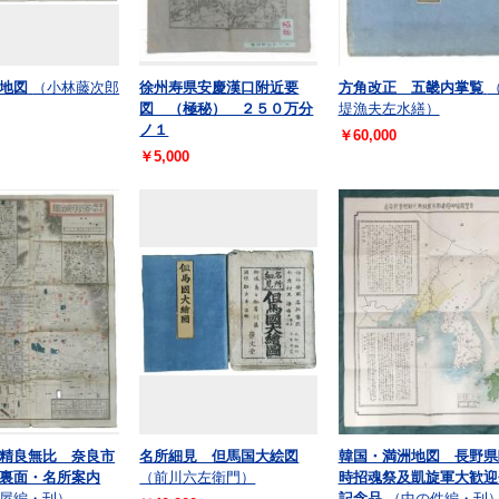
地図
（小林藤次郎
徐州寿県安慶漢口附近要
方角改正 五畿内掌覧
図 （極秘） ２５０万分
堤漁夫左水繕）
ノ１
￥60,000
￥5,000
精良無比 奈良市
名所細見 但馬国大絵図
韓国・満洲地図 長野県
裏面・名所案内
（前川六左衛門）
時招魂祭及凱旋軍大歓迎
屋編・刊）
記念品
（中の件編・刊