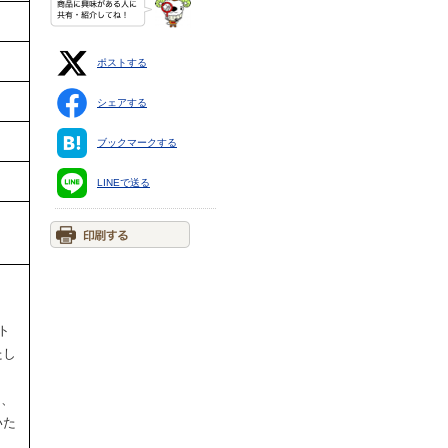
ポストする
シェアする
ブックマークする
LINEで送る
ト
たし
円、
いた