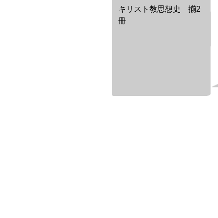
キリスト教思想史 揃2
冊