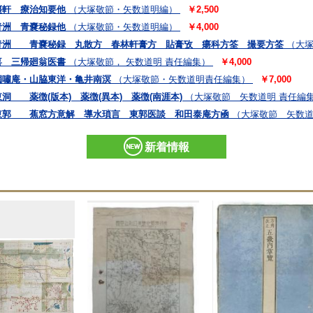
棗軒 療治知要他
（大塚敬節・矢数道明編）
￥2,500
青洲 青嚢秘録他
（大塚敬節・矢数道明編）
￥4,000
青洲 青嚢秘録 丸散方 春林軒膏方 貼膏攷 瘍科方筌 撮要方筌
（大塚
喜 三帰廻翁医書
（大塚敬節， 矢数道明 責任編集）
￥4,000
獨嘯庵・山脇東洋・亀井南溟
（大塚敬節・矢数道明責任編集）
￥7,000
 薬徴(版本) 薬徴(異本) 薬徴(南涯本)
（大塚敬節 矢数道明 責任編
東郭 蕉窓方意解 導水瑣言 東郭医談 和田泰庵方凾
（大塚敬節 矢数道
新着情報