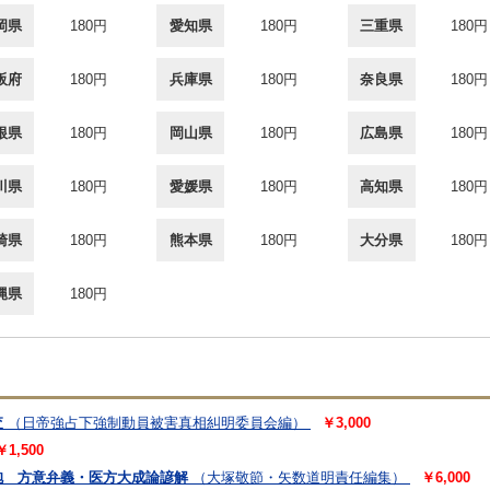
岡県
180円
愛知県
180円
三重県
180円
阪府
180円
兵庫県
180円
奈良県
180円
根県
180円
岡山県
180円
広島県
180円
川県
180円
愛媛県
180円
高知県
180円
崎県
180円
熊本県
180円
大分県
180円
縄県
180円
査
（日帝強占下強制動員被害真相糾明委員会編）
￥3,000
￥1,500
抱 方意弁義・医方大成論諺解
（大塚敬節・矢数道明責任編集）
￥6,000