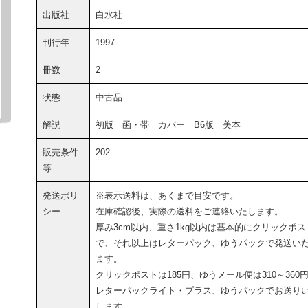
出版社
白水社
刊行年
1997
冊数
2
状態
中古品
解説
初版 函・帯 カバー B6版 美本
販売条件
202
等
発送ポリ
※表示送料は、あくまで目安です。
シー
在庫確認後、実際の送料をご連絡いたします。
厚み3cm以内、重さ1kg以内は基本的にクリックポス
で、それ以上はレターパック、ゆうパックで発送い
ます。
クリックポストは185円、ゆうメール便は310～360
レターパックライト・プラス、ゆうパックでお送り
します。