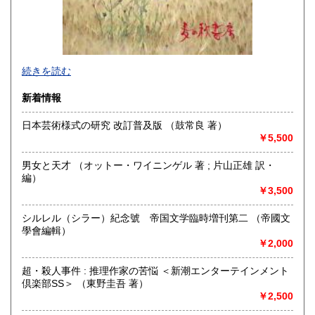
熊本県
大分県
600円
600円
宮崎県
鹿児島県
600円
600円
商品をできるだけ早くお手元にお届けすることと、梱包を丁
続きを読む
沖縄県
600円
寧に、を心がけております。
新着情報
沿線名：東海道線
最寄駅：真鶴駅
日本芸術様式の研究 改訂普及版 （鼓常良 著）
営業時間：店舗はありません。
￥5,500
定休日：-
男女と天才 （オットー・ワイニンゲル 著 ; 片山正雄 訳・
書籍の買取について
編）
￥3,500
当面行っておりません。
シルレル（シラー）紀念號 帝国文学臨時増刊第二 （帝國文
取り扱い分野
學會編輯）
歴史、社会科学、近代文献、サブカルチャー、古書一般（そ
￥2,000
の他）
映画・芸能、日本文学、ミステリー、時代小説
超・殺人事件 : 推理作家の苦悩 ＜新潮エンターテインメント
倶楽部SS＞ （東野圭吾 著）
￥2,500