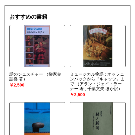
おすすめの書籍
話のジェスチャー
（柳家金
ミュージカル物語 : オッフェ
語楼 著）
ンバックから『キャッツ』ま
で
（アラン・ジェイ・ラー
￥2,500
ナー 著 ; 千葉文夫 ほか訳）
￥2,500