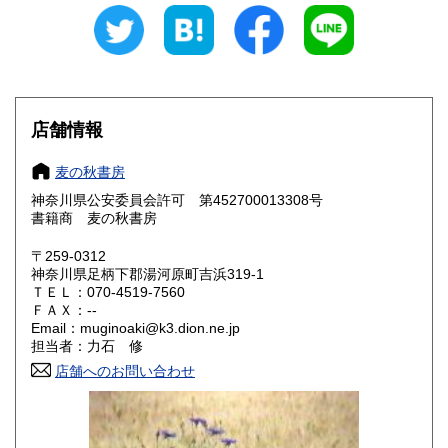
愛知県
三重県
600円
600円
滋賀県
京都府
600円
600円
大阪府
兵庫県
600円
600円
店舗情報
奈良県
和歌山県
600円
600円
麦の秋書房
神奈川県公安委員会許可 第452700013308号
鳥取県
島根県
600円
600円
書籍商 麦の秋書房
岡山県
広島県
600円
600円
〒259-0312
神奈川県足柄下郡湯河原町吉浜319-1
ＴＥＬ：070-4519-7560
山口県
徳島県
600円
600円
ＦＡＸ：--
Email：muginoaki@k3.dion.ne.jp
香川県
愛媛県
600円
600円
担当者：力石 修
店舗へのお問い合わせ
高知県
福岡県
600円
600円
佐賀県
長崎県
600円
600円