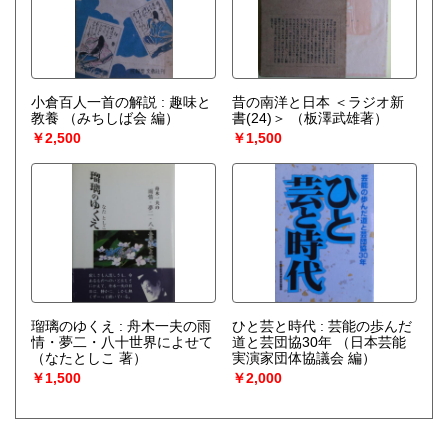
小倉百人一首の解説 : 趣味と
昔の南洋と日本 ＜ラジオ新
教養
（みちしば会 編）
書(24)＞
（板澤武雄著）
￥2,500
￥1,500
瑠璃のゆくえ : 舟木一夫の雨
ひと芸と時代 : 芸能の歩んだ
情・夢二・八十世界によせて
道と芸団協30年
（日本芸能
（なたとしこ 著）
実演家団体協議会 編）
￥1,500
￥2,000