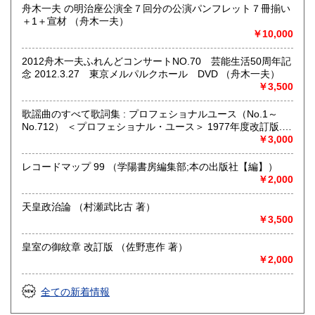
舟木一夫 の明治座公演全７回分の公演パンフレット７冊揃い
＋1＋宣材 （舟木一夫）
￥10,000
2012舟木一夫ふれんどコンサートNO.70 芸能生活50周年記
念 2012.3.27 東京メルパルクホール DVD （舟木一夫）
￥3,500
歌謡曲のすべて歌詞集 : プロフェショナルユース（No.1～
No.712） ＜プロフェショナル・ユース＞ 1977年度改訂版.
（浅野純 編）
￥3,000
レコードマップ 99 （学陽書房編集部;本の出版社【編】）
￥2,000
天皇政治論 （村瀬武比古 著）
￥3,500
皇室の御紋章 改訂版 （佐野恵作 著）
￥2,000
全ての新着情報