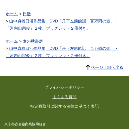
ホーム
日活
山中貞雄日活作品集 DVD「丹下左膳餘話 百万両の壺」・
「河内山宗俊」２枚、ブックレット２冊付き。
ホーム
麦の秋書房
山中貞雄日活作品集 DVD「丹下左膳餘話 百万両の壺」・
「河内山宗俊」２枚、ブックレット２冊付き。
ページ上部へ戻る
プライバシーポリシー
よくある質問
特定商取引に関する法律に基づく表記
東京都古書籍商業協同組合