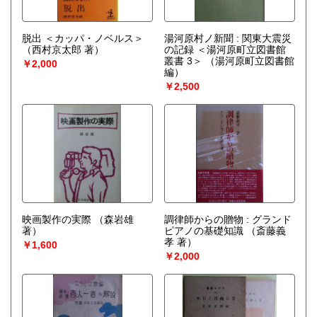
脱出 ＜カッパ・ノベルス＞
湯河原村ノ新聞 : 関東大震災
（西村京太郎 著）
の記録 ＜湯河原町立図書館
叢書 3＞
（湯河原町立図書館
￥2,000
編）
￥2,500
映画製作の実際
（森岩雄
調律師からの贈物 : グランド
著）
ピアノの基礎知識
（斎藤義
孝 著）
￥1,600
￥2,000