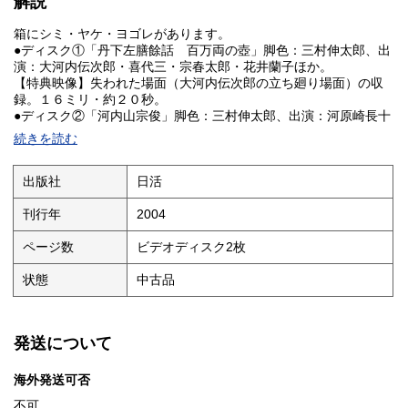
解説
箱にシミ・ヤケ・ヨゴレがあります。
●ディスク①「丹下左膳餘話 百万両の壺」脚色：三村伸太郎、出
演：大河内伝次郎・喜代三・宗春太郎・花井蘭子ほか。
【特典映像】失われた場面（大河内伝次郎の立ち廻り場面）の収
録。１６ミリ・約２０秒。
●ディスク②「河内山宗俊」脚色：三村伸太郎、出演：河原崎長十
郎・中村翫勘右衛門・原節子・山岸しづ江ほか。
続きを読む
【特典映像】”磯の源太 抱寝の長脇差”７２秒、”怪盗白頭巾”２２
秒の収録。
●【ブッククレット】”原田道子（山中貞雄の姪）さんインタビュ
出版社
日活
ー”。新藤兼人・黒木和雄・鈴木則文・青山真治・山田宏一・忌野
清志郎ほか一文。その他。
刊行年
2004
ページ数
ビデオディスク2枚
状態
中古品
発送について
海外発送可否
不可