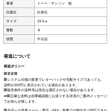
著者
トーベ・ヤンソン 他
出版社
白泉社
サイズ
29.5㎝
冊数
８
状態
中古品
発送について
発送ポリシー
🟥重要🟥
🟥システム仕様の変更でレターパックや宅配サイズであっても、
送料が250円と表示されている場合があります。
🟥販売条件の送料等は現在は適応されない場合があります。
➡🟦正確な送料は在庫確認後にお送りする決済のご案内メッセージ
でお知らせ致します。
🟥当店への直接メール・電話・FAX・葉書での御注文は対応できか