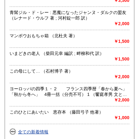
￥3,500
取り扱い分野
青髯ジル・ド・レー : 悪魔になったジャンヌ・ダルクの盟友
（レナード・ウルフ 著 ; 河村錠一郎 訳）
哲学宗教、歴史、美術工芸、近代文献、趣味、古書一般（そ
￥2,000
の他）
マンボウおもちゃ箱 （北杜夫 著）
￥1,500
いまどきの老人 （柴田元幸 編訳 ; 畔柳和代 訳）
￥1,500
この母にして… （石村博子 著）
￥2,000
ヨーロッパの四季１・２ フランス四季暦「春から夏へ」
「秋から冬へ」 4冊一括（分売不可） 1 （饗庭孝男 文と写
真）
￥2,000
このひとにあいたい 恵存本 （藤田弓子 他著）
￥1,000
全ての新着情報