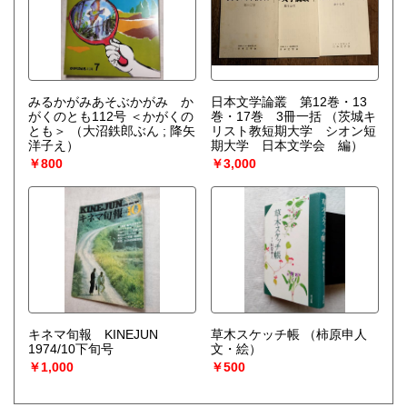
みるかがみあそぶかがみ か
日本文学論叢 第12巻・13
がくのとも112号 ＜かがくの
巻・17巻 3冊一括
（茨城キ
とも＞
（大沼鉄郎ぶん ; 降矢
リスト教短期大学 シオン短
洋子え）
期大学 日本文学会 編）
￥800
￥3,000
キネマ旬報 KINEJUN
草木スケッチ帳
（柿原申人
1974/10下旬号
文・絵）
￥1,000
￥500