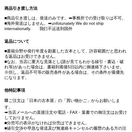
商品引き渡し方法
■商品引き渡しは、発送のみです。➡事務所での受け取りは不可。
■海外発送はしません。➡unfotunately We do not ship
internationally. 我们不运送到国外
返品について
■書籍分野や発行年度を勘案した古本として、許容範囲だと思われ
る返品はお受けできません。
■なお、当店に重大な見落とし(誰が見てもわかる線引・書込・破
れ等)があった場合は、書籍到着後5日以内に御連絡下さいませ。
※但し、返品不可等の販売条件がある場合は、その条件が最優先
になります。
他特記事項
🟥ご注文は「日本の古本屋」の「買い物かご」からお願いしま
す。
➡当店メールへの直接注文や電話・FAX・葉書での御注文はお受け
しておりません。
■分売可の表示がなければ分売はできません。
■値引交渉や早急な発送及び無連絡キャンセルの履歴のある方の注