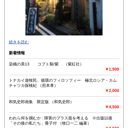
沖縄県
250円
続きを読む
新着情報
染織の美13 コプト裂/紫 （紫紅社）
￥1,500
-
トナカイ遊牧民、循環のフィロソフィー 極北ロシア・カム
沿線名：-
チャツカ探検紀 （煎本孝）
最寄駅：-
￥2,000
営業時間：事務所(無店舗)、事務所併設のギャラリーのみ不
定期OPEN
和気史郎画集 限定版 （和気史郎）
定休日：古本屋として店舗営業はしていません。
￥4,500
書籍の買取について
われら何を掴むか : 障害のプラス面を考える ※出版以後
https://www.kuragebunko.com/%E3%81%8A%E5%95%8F%E5%
「その後の私たち」冊子付 （牧口一二 編著）
にお問合せ下さい。