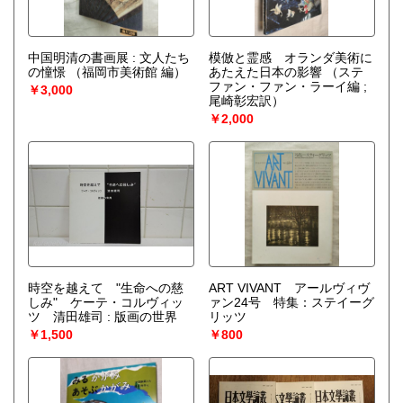
中国明清の書画展 : 文人たち
模倣と霊感 オランダ美術に
の憧憬
（福岡市美術館 編）
あたえた日本の影響
（ステ
ファン・ファン・ラーイ編 ;
￥3,000
尾崎彰宏訳）
￥2,000
時空を越えて "生命への慈
ART VIVANT アールヴィヴ
しみ" ケーテ・コルヴィッ
ァン24号 特集：ステイーグ
ツ 清田雄司 : 版画の世界
リッツ
￥1,500
￥800