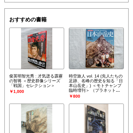
おすすめの書籍
俊英明智光秀 : 才気迸る霹靂
時空旅人 vol. 14 (先人たちの
の智将 ＜歴史群像シリーズ
足跡、名峰の歴史を知る「日
「戦国」セレクション＞
本山岳史」) ＜モトチャンプ
臨時増刊＞
（プラネットラ
￥1,000
イツ 編）
￥800