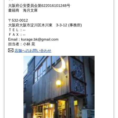
滋賀県
京都府
250円
250円
大阪府公安委員会第622016101248号
書籍商 海月文庫
大阪府
兵庫県
250円
250円
〒532-0012
奈良県
和歌山県
大阪府大阪市淀川区木川東 3-3-12 (事務所)
250円
250円
ＴＥＬ：--
ＦＡＸ：--
鳥取県
島根県
250円
250円
Email：kurage.bk@gmail.com
担当者：小林 晃
岡山県
広島県
250円
250円
店舗へのお問い合わせ
山口県
徳島県
250円
250円
香川県
愛媛県
250円
250円
高知県
福岡県
250円
250円
佐賀県
長崎県
250円
250円
熊本県
大分県
250円
250円
宮崎県
鹿児島県
250円
250円