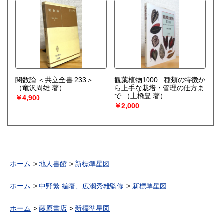
関数論 ＜共立全書 233＞
観葉植物1000 : 種類の特徴か
（竜沢周雄 著）
ら上手な栽培・管理の仕方ま
で
（土橋豊 著）
￥4,900
￥2,000
ホーム
地人書館
新標準星図
ホーム
中野繁 編著、広瀬秀雄監修
新標準星図
ホーム
藤原書店
新標準星図