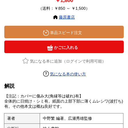
￥1,800
（送料：￥850 ～ ￥1,500）
藤原書店
単品スピード注文
かごに入れる
気になる本に追加（ログインで利用可能）
気になる本の使い方
解説
【注記：カバーに傷み大(角縁等は破れ)有】
全体的に日焼け・シミ有。紙面の上部下部に薄くムレシワ(波打ち)
有。その他本文は概ね良好です。
著者
中野繁 編著、広瀬秀雄監修