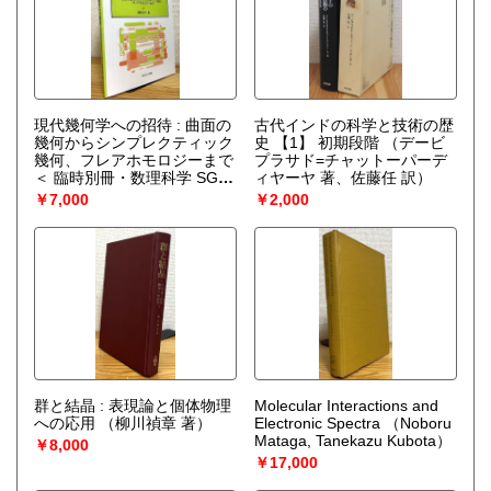
現代幾何学への招待 : 曲面の
古代インドの科学と技術の歴
幾何からシンプレクティック
史 【1】 初期段階
（デービ
幾何、フレアホモロジーまで
プラサド=チャットーパーデ
＜ 臨時別冊・数理科学 SGC
ィヤーヤ 著、佐藤任 訳）
ライブラリ 124＞
（宮岡礼
￥7,000
￥2,000
子 著）
群と結晶 : 表現論と個体物理
Molecular Interactions and
への応用
（柳川禎章 著）
Electronic Spectra
（Noboru
Mataga, Tanekazu Kubota）
￥8,000
￥17,000