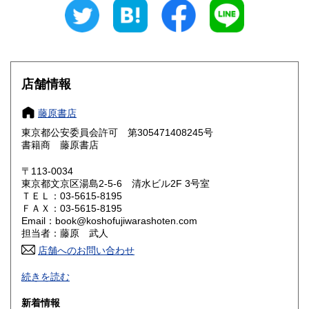
愛知県
三重県
950円
950円
滋賀県
京都府
1,050円
1,050円
大阪府
兵庫県
1,050円
1,050円
店舗情報
奈良県
和歌山県
1,050円
1,050円
藤原書店
東京都公安委員会許可 第305471408245号
鳥取県
島根県
1,200円
1,200円
書籍商 藤原書店
岡山県
広島県
1,200円
1,200円
〒113-0034
東京都文京区湯島2-5-6 清水ビル2F 3号室
ＴＥＬ：03-5615-8195
山口県
徳島県
1,200円
1,200円
ＦＡＸ：03-5615-8195
Email：book@koshofujiwarashoten.com
香川県
愛媛県
1,200円
1,200円
担当者：藤原 武人
店舗へのお問い合わせ
高知県
福岡県
1,200円
1,450円
【通信販売専門 (ご来店不可)】 の古書店です。
続きを読む
※大変申し訳ございませんが、店頭での販売は行っておりま
佐賀県
長崎県
1,450円
1,450円
せん。
新着情報