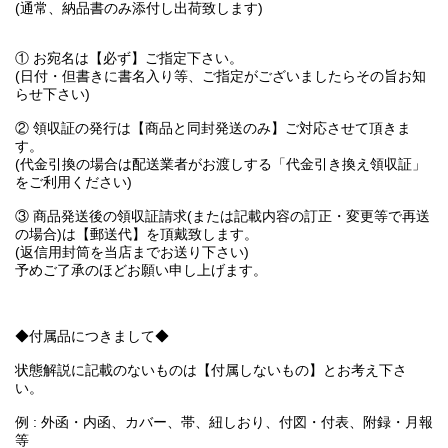
(通常、納品書のみ添付し出荷致します)
① お宛名は【必ず】ご指定下さい。
(日付・但書きに書名入り等、ご指定がございましたらその旨お知
らせ下さい)
② 領収証の発行は【商品と同封発送のみ】ご対応させて頂きま
す。
(代金引換の場合は配送業者がお渡しする「代金引き換え領収証」
をご利用ください)
③ 商品発送後の領収証請求(または記載内容の訂正・変更等で再送
の場合)は【郵送代】を頂戴致します。
(返信用封筒を当店までお送り下さい)
予めご了承のほどお願い申し上げます。
◆付属品につきまして◆
状態解説に記載のないものは【付属しないもの】とお考え下さ
い。
例 : 外函・内函、カバー、帯、紐しおり、付図・付表、附録・月報
等