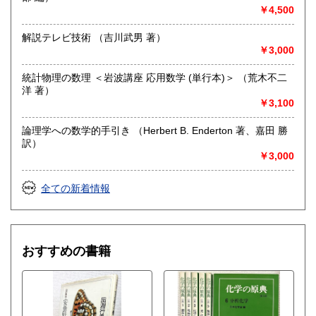
自然科学、外国書、古書一般（その他）
￥4,500
【地球科学(地質・鉱物)・天文学・動物学・植物学・その他
自然科学】
解説テレビ技術 （吉川武男 著）
￥3,000
統計物理の数理 ＜岩波講座 応用数学 (単行本)＞ （荒木不二
洋 著）
￥3,100
論理学への数学的手引き （Herbert B. Enderton 著、嘉田 勝
訳）
￥3,000
全ての新着情報
おすすめの書籍