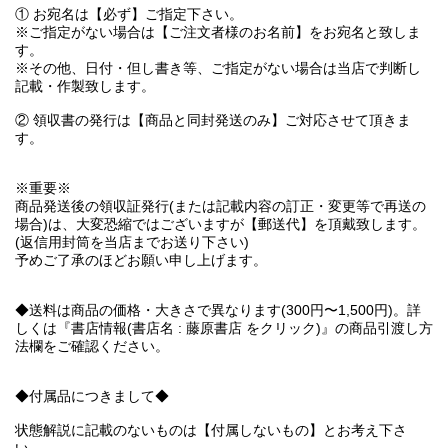
① お宛名は【必ず】ご指定下さい。
※ご指定がない場合は【ご注文者様のお名前】をお宛名と致しま
す。
※その他、日付・但し書き等、ご指定がない場合は当店で判断し
記載・作製致します。
② 領収書の発行は【商品と同封発送のみ】ご対応させて頂きま
す。
※重要※
商品発送後の領収証発行(または記載内容の訂正・変更等で再送の
場合)は、大変恐縮ではございますが【郵送代】を頂戴致します。
(返信用封筒を当店までお送り下さい)
予めご了承のほどお願い申し上げます。
◆送料は商品の価格・大きさで異なります(300円〜1,500円)。詳
しくは『書店情報(書店名 : 藤原書店 をクリック)』の商品引渡し方
法欄をご確認ください。
◆付属品につきまして◆
状態解説に記載のないものは【付属しないもの】とお考え下さ