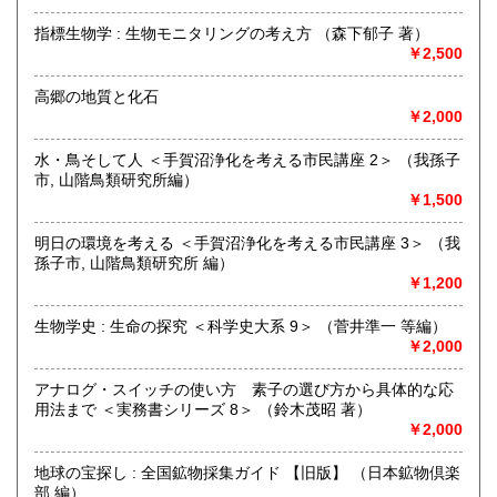
熊本県
大分県
1,450円
1,450円
書籍の状態等、ご不明な点・気になる所がございましたら、
指標生物学 : 生物モニタリングの考え方 （森下郁子 著）
Eメール・電話でお気軽にお問い合わせ下さいませ。
￥2,500
宮崎県
鹿児島県
1,450円
1,450円
メールアドレス【book@koshofujiwarashoten.com】
高郷の地質と化石
沖縄県
1,500円
※販売書籍につきまして【お電話でのお問い合わせ】は、現
￥2,000
品在庫を確認するためお時間を頂戴いたします。
(お電話折返しでのご対応となります)
水・鳥そして人 ＜手賀沼浄化を考える市民講座 2＞ （我孫子
市, 山階鳥類研究所編）
沿線名：JR中央線・総武線・東京メトロ丸ノ内線
￥1,500
最寄駅：御茶ノ水駅・本郷三丁目駅
営業時間：【事務所営業・通信販売専門 (ご来店不可)】
明日の環境を考える ＜手賀沼浄化を考える市民講座 3＞ （我
9:00〜17:00 ※買取・仕入れ等で不在の場合がございます
孫子市, 山階鳥類研究所 編）
定休日：水曜日・日曜日・年末年始
￥1,200
書籍の買取について
生物学史 : 生命の探究 ＜科学史大系 9＞ （菅井準一 等編）
￥2,000
自然科学等の学術書・専門書・その他資料買取り致します。
電話・FAX・メール等でお気軽にご相談下さいませ。
アナログ・スイッチの使い方 素子の選び方から具体的な応
出張買取・配送料着払い(当店の支払い)で送って頂くことも
用法まで ＜実務書シリーズ 8＞ （鈴木茂昭 著）
可能でございます。
￥2,000
※お送り頂く場合は必ず事前にご連絡下さいませ。
地球の宝探し : 全国鉱物採集ガイド 【旧版】 （日本鉱物倶楽
取り扱い分野
部 編）