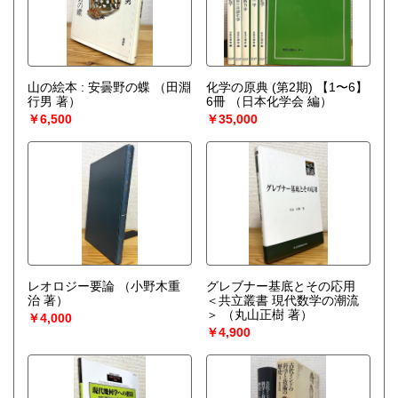
山の絵本 : 安曇野の蝶
（田淵
化学の原典 (第2期) 【1〜6】
行男 著）
6冊
（日本化学会 編）
￥6,500
￥35,000
レオロジー要論
（小野木重
グレブナー基底とその応用
治 著）
＜共立叢書 現代数学の潮流
＞
（丸山正樹 著）
￥4,000
￥4,900