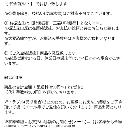
【 代金前払い 】 でお願い致します。
※公費を除き、後払い(要請求書)はご対応不可でございます。
① お振込先は【郵便振替・三菱UFJ銀行】となります。
※振込先口座は在庫確認後、お支払い総額と共にお知らせ致しま
す。
※大変恐縮ですが、お振込み手数料はお客様のご負担となりま
す。
②【ご入金確認後】商品を発送致します。
※確認に通常1〜2日、休業日や週末等は3〜4日かかる場合がござ
います。
■代金引換
商品の合計金額 + 配送料(850円〜) とは別に
【代引手数料300円】を頂いております。
※トラブル(受取拒否)防止のため、お客様にお支払い総額をご了承
頂いて後 【メール等でご返信を頂いております】 商品出荷となり
ます。
※在庫確認→お支払い総額のお知らせ(メール)→【お客様から金額
の確認・ご了承のご連絡】→商品の発送