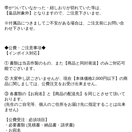
帯がついていなかった・紐しおりが切れていた等は、
【返品対象外】となりますので、ご注意下さいませ。
※付属品につきましてご不安がある場合は、ご注文前にお問い合
わせ下さいませ。
◆公費・ご注意事項◆
【インボイス対応】
① 書類は当店作製のもの、また【商品と同封発送】のみご対応可
能でございます。
② 大変申し訳ございませんが、現在【本体価格2,000円以下】の商
品に関しましては、公費注文をお受け出来ません。
③ 各書類の【お宛名】と【商品の配送先】を同じとさせて頂いて
おります。
(先生のご自宅等、個人のご住所をお届け先に指定することは出来
ません)
【公費受注 : 必須項目】
・必要書類 (見積書・納品書・請求書)
・お宛名