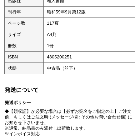
出版社
地人書館
刊行年
昭和59年9月第12版
ページ数
117頁
サイズ
A4判
冊数
1冊
ISBN
4805200251
状態
中古品（並下）
発送について
発送ポリシー
◆【領収証】が必要な場合は【必ずお宛名をご指定の上】ご注文
前、もしくはご注文時 (メッセージ欄 : その他お問い合わせ欄) に
お知らせ下さいませ。
※通常、納品書のみ添付し出荷致します。
※インボイス対応