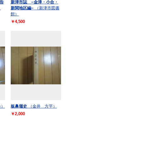
告
新津市誌 −金津・小合・
）
新関地区編−
（新津市図書
館）
￥4,500
会）
板鼻堰史
（金井 方平）
￥2,000