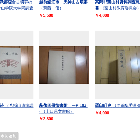
武郡森台古墳群の
越前鯖江市 天神山古墳群
高岡郡葉山村資料調査報
青山学院大学同調査
（斎藤 優）
書
（葉山村教育委員会
￥5,500
￥4,000
跡
（八幡山遺跡調
萩藩四冊御書附 ーP 103-
羅臼町史
（同編集委員
-
（山口県文書館）
￥4,000
￥2,800