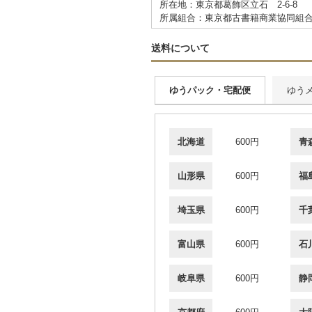
所在地：東京都葛飾区立石 2-6-8
所属組合：東京都古書籍商業協同組
送料について
ゆうパック・宅配便
ゆう
北海道
600円
青
山形県
600円
福
埼玉県
600円
千
富山県
600円
石
岐阜県
600円
静