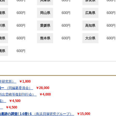
阪府
600円
兵庫県
600円
奈良県
600円
根県
600円
岡山県
600円
広島県
600円
川県
600円
愛媛県
600円
高知県
600円
崎県
600円
熊本県
600円
大分県
600円
縄県
600円
学研究所）
￥1,800
揃ー
（同編纂委員会）
￥28,000
料出雲崎等復刻刊行会）
￥4,000
蔵）
￥4,500
）
￥4,500
調査( 1-6冊) 6
（鳥浜貝塚研究グループ）
￥15,000