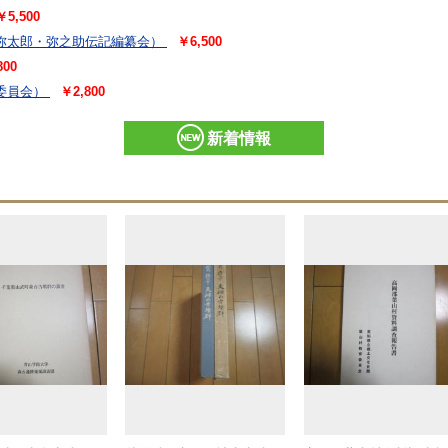
￥5,500
弥太郎・弥之助伝記編纂会）
￥6,500
800
委員会）
￥2,800
新着情報