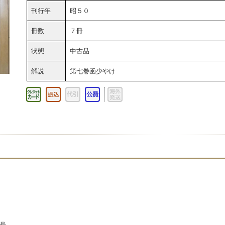
刊行年
昭５０
冊数
７冊
状態
中古品
解説
第七巻函少やけ
8号