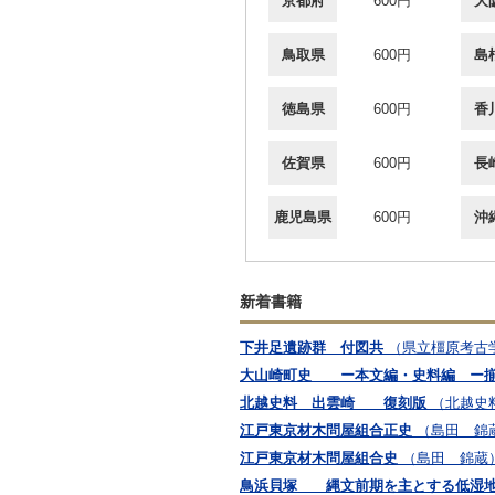
京都府
600円
大
鳥取県
600円
島
徳島県
600円
香
佐賀県
600円
長
鹿児島県
600円
沖
新着書籍
下井足遺跡群 付図共
（県立橿原考古
大山崎町史 ー本文編・史料編 ー
北越史料 出雲崎 復刻版
（北越史
江戸東京材木問屋組合正史
（島田 錦
江戸東京材木問屋組合史
（島田 錦蔵
鳥浜貝塚 縄文前期を主とする低湿地遺跡の