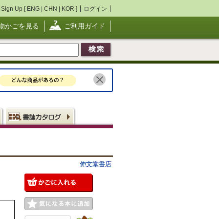
Sign Up [
ENG
|
CHN
|
KOR
]
ログイン
物かごを見る
ご利用ガイド
伸文堂書店