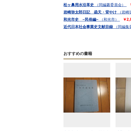
松ヶ鼻用水沿革史
（同編纂委員会）
岩崎弥太郎日記 函天・背やけ
（岩崎
和光市史 −民俗編−
（和光市）
￥2,
近代日本社会事業史文献目録
（同編集
おすすめの書籍