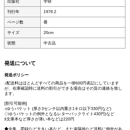
出版社
学研
刊行年
1978.2
ページ数
冊
サイズ
20cm
状態
中古品
発送について
発送ポリシー
♪配送料はほとんどすべての商品を一律600円表記にしています
が、在庫確認時に送料の割引ができる場合はその旨の連絡を致し
ます。
[割引可能例]
♪ゆうパケット (厚さ3センチ以内重さ1キロ以下330円など)
◇ゆうパケットの例外となるレターパックライト430円)など
♯文庫本など厚さが薄い本などは220円
◆全集、図録など大きい本など、また遠隔地など送料に例外があ