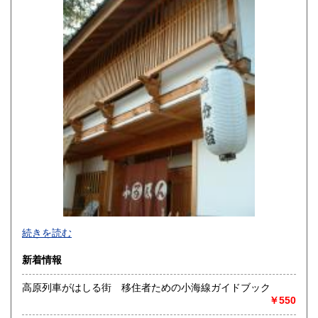
熊本県
大分県
600円
600円
宮崎県
鹿児島県
600円
600円
沖縄県
600円
続きを読む
新着情報
高原列車がはしる街 移住者ための小海線ガイドブック
￥550
追分コロニーは「豊かな暮らし」をテーマにした「村の古本