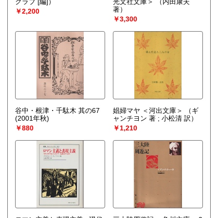
クラブ [編]）
光文社文庫＞
（内田康夫
著）
￥2,200
￥3,300
谷中・根津・千駄木 其の67
娼婦マヤ ＜河出文庫＞
（ギ
(2001年秋)
ャンチヨン 著 ; 小松清 訳）
￥880
￥1,210