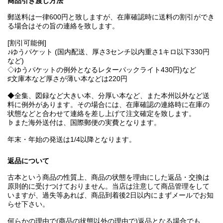
商品引き渡し方法
郵送料は一律600円と致しますが、在庫確認時に送料の割引ができ
る場合はその旨の連絡を致します。
[割引可能例]
♪ゆうパケット (国内配送、厚さ3センチ以内重さ1キロ以下330円
など)
◇ゆうパケットの例外となるレターパックライト430円)など
♯文庫本など厚さが薄い本などは220円
◆全集、図録など大きい本、分厚い本など、また本州以外など送
料に例外があります。その場合には、在庫確認の連絡時に在庫の
状態などと合わせて連絡を差し上げて注文確定を致します。
♭また海外送付は、国際郵便の実費となります。
年末・年始の発送は1/4以降となります。
返品について
古本という商品の性質上、商品の状態を理由にした返品・交換は
原則的に受けつけておりません。当店は注意して商品管理をして
いますが、過失等あれば、商品到着後2日以内にまずメールでお知
らせ下さい。
何らかの理由で(商品の状態以外の理由で)返品となる場合でも、