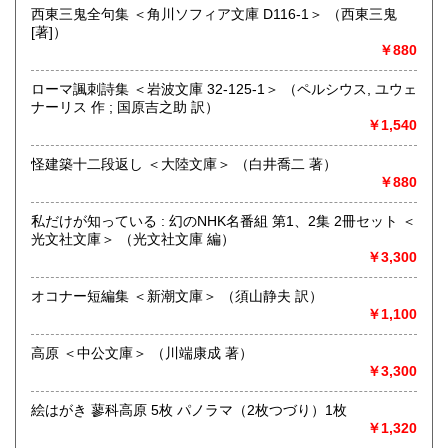
屋」です。人が精神的に豊かな生活を送るための 様々な遊び
西東三鬼全句集 ＜角川ソフィア文庫 D116-1＞ （西東三鬼
的「衣・食・住、アート、音楽、旅、 趣味、健康、文芸、経
[著]）
済、社会、哲学、政治」 等の幅広いテーマを扱います。
￥880
「日本の古本屋」で販売している古本は、隣りの「文化磁場
油や」で一部展示販売も春～秋にしています、堀辰雄、立原
ローマ諷刺詩集 ＜岩波文庫 32-125-1＞ （ペルシウス, ユウェ
道造、加藤周一などのゆかりの土地柄です。信州にお越しの
ナーリス 作 ; 国原吉之助 訳）
場合はどうぞお立ち寄り下さい。
￥1,540
沿線名：しなの鉄道
怪建築十二段返し ＜大陸文庫＞ （白井喬二 著）
最寄駅：信濃追分駅
￥880
営業時間：12:00〜17:00
定休日：火・水曜日(夏季:毎日営業、冬季:天気次第)
私だけが知っている : 幻のNHK名番組 第1、2集 2冊セット ＜
光文社文庫＞ （光文社文庫 編）
書籍の買取について
￥3,300
◇近隣であれば書籍の買取をしています。少数であれば店へ
オコナー短編集 ＜新潮文庫＞ （須山静夫 訳）
の持ち込み、あるいは量が多い場合はまずは電話などで相談
￥1,100
をさせていただくこともあります。
高原 ＜中公文庫＞ （川端康成 著）
買取が出来る本とそうでない本があります、メール・電話等
￥3,300
で連絡頂ければと思います。
絵はがき 蓼科高原 5枚 パノラマ（2枚つづり）1枚
取り扱い分野
￥1,320
哲学宗教、歴史、社会科学、美術工芸、外国文学、趣味、サ