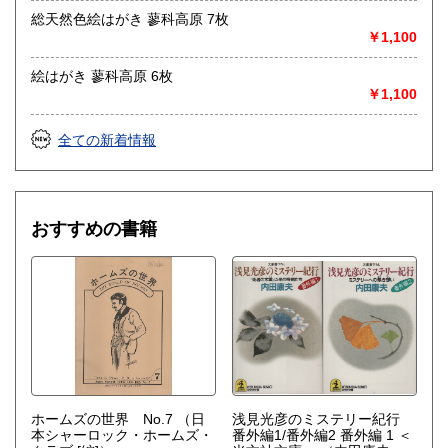
ブカルチャー、古書一般（その他）
総天然色絵はがき 蓼科高原 7枚
￥1,100
絵はがき 蓼科高原 6枚
￥1,100
全ての新着情報
おすすめの書籍
ホームズの世界 No.7
（日
浅見光彦のミステリー紀行
本シャーロック・ホームズ・
番外編1/番外編2 番外編 1 ＜