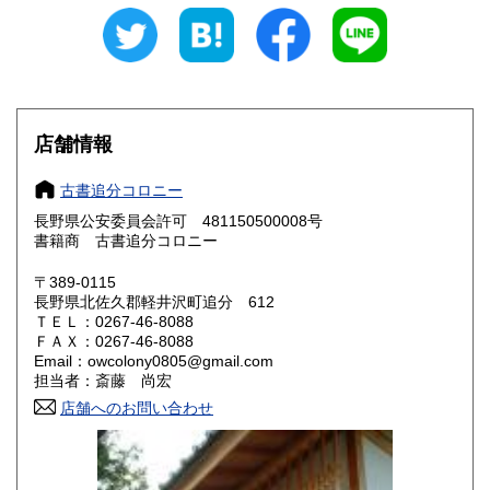
愛知県
三重県
600円
600円
滋賀県
京都府
600円
600円
大阪府
兵庫県
600円
600円
店舗情報
奈良県
和歌山県
600円
600円
古書追分コロニー
長野県公安委員会許可 481150500008号
鳥取県
島根県
600円
600円
書籍商 古書追分コロニー
岡山県
広島県
600円
600円
〒389-0115
長野県北佐久郡軽井沢町追分 612
ＴＥＬ：0267-46-8088
山口県
徳島県
600円
600円
ＦＡＸ：0267-46-8088
Email：owcolony0805@gmail.com
香川県
愛媛県
600円
600円
担当者：斎藤 尚宏
店舗へのお問い合わせ
高知県
福岡県
600円
600円
佐賀県
長崎県
600円
600円