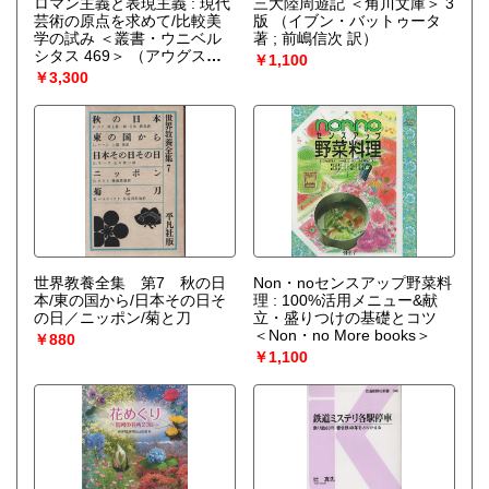
ロマン主義と表現主義 : 現代
三大陸周遊記 ＜角川文庫＞ 3
芸術の原点を求めて/比較美
版
（イブン・バットゥータ
学の試み ＜叢書・ウニベル
著 ; 前嶋信次 訳）
シタス 469＞
（アウグス
￥1,100
ト・K.ウィードマン 著 ; 大森
￥3,300
淳史 訳）
世界教養全集 第7 秋の日
Non・noセンスアップ野菜料
本/東の国から/日本その日そ
理 : 100%活用メニュー&献
の日／ニッポン/菊と刀
立・盛りつけの基礎とコツ
＜Non・no More books＞
￥880
￥1,100