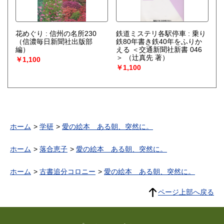
花めぐり : 信州の名所230
鉄道ミステリ各駅停車 : 乗り
（信濃毎日新聞社出版部
鉄80年書き鉄40年をふりか
編）
える ＜交通新聞社新書 046
＞
（辻真先 著）
￥1,100
￥1,100
ホーム
学研
愛の絵本 ある朝、突然に。
ホーム
落合恵子
愛の絵本 ある朝、突然に。
ホーム
古書追分コロニー
愛の絵本 ある朝、突然に。
ページ上部へ戻る