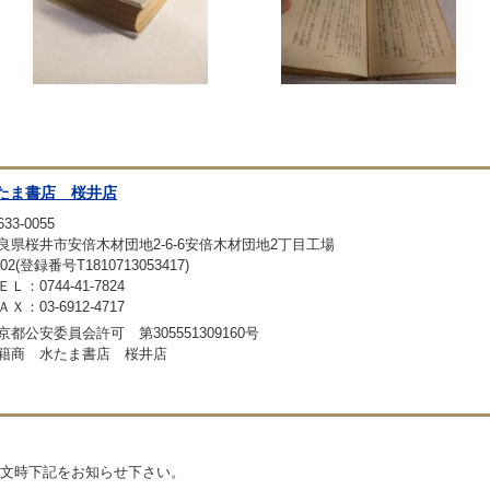
たま書店 桜井店
33-0055
良県桜井市安倍木材団地2-6-6安倍木材団地2丁目工場
02(登録番号T1810713053417)
ＥＬ：0744-41-7824
ＡＸ：03-6912-4717
京都公安委員会許可 第305551309160号
籍商 水たま書店 桜井店
文時下記をお知らせ下さい。