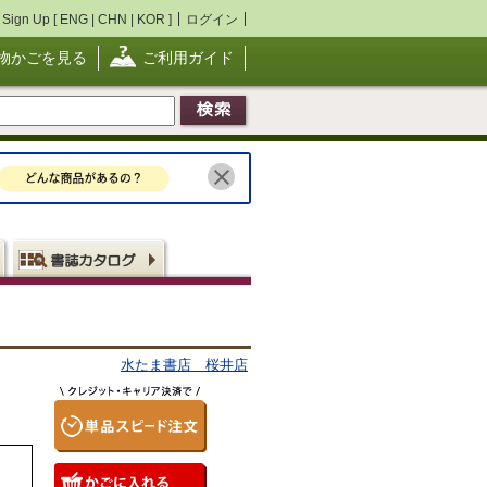
Sign Up [
ENG
|
CHN
|
KOR
]
ログイン
物かごを見る
ご利用ガイド
水たま書店 桜井店