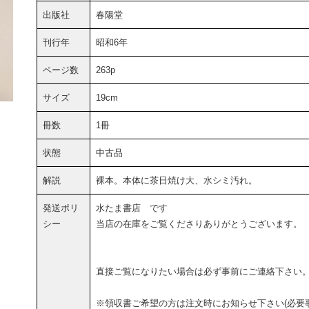
出版社
春陽堂
刊行年
昭和6年
ページ数
263p
サイズ
19cm
冊数
1冊
状態
中古品
解説
裸本。本体に茶日焼け大、水シミ汚れ。
発送ポリ
水たま書店 です
シー
当店の在庫をご覧くださりありがとうございます。
直接ご覧になりたい場合は必ず事前にご連絡下さい
※領収書ご希望の方は注文時にお知らせ下さい(必要