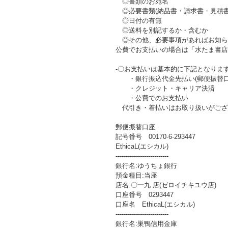
◎書類のお宛名
◎必要書類(納品書・請求書・見積書
◎日付の有無
◎送料を別記するか・含むか
◎その他、必要事項があればお知ら
公費でお支払いの場合は「水たま書店
-〇お支払いは基本的に下記となりま
・銀行振込代金先払い(郵便振替口
・クレジット・キャリア決済
・公費でのお支払い
代引き・着払いはお取り扱いがござ
郵便振替口座
記号番号 00170-6-293447
EthicaL(エシカル)
--------------------------
銀行名:ゆうちょ銀行
預金種目:当座
店名:〇一九 店(ゼロイチキユウ店)
口座番号 0293447
口座名 EthicaL(エシカル)
--------------------------
銀行名:巣鴨信用金庫