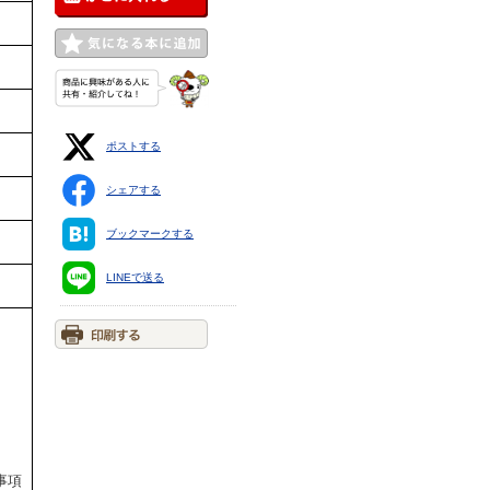
ポストする
シェアする
ブックマークする
LINEで送る
。
事項