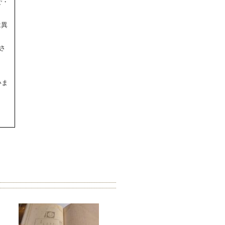
で・
は異
さ
いま