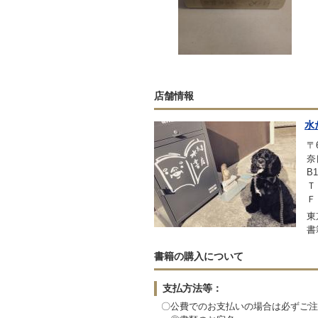
店舗情報
水
〒6
奈
B1
Ｔ
Ｆ
東
書
書籍の購入について
支払方法等：
〇公費でのお支払いの場合は必ずご注