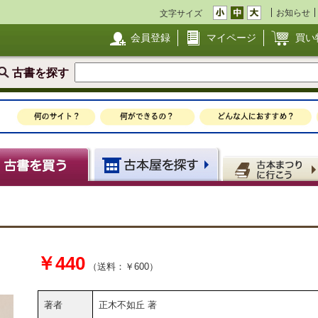
お知らせ
文字サイズ
会員登録
マイページ
買い
古書を探す
￥440
（送料：￥600）
著者
正木不如丘 著