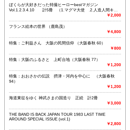
ぼくらが大好きだった特撮ヒーローbestマガジン
Vol.1.2.3.4.10 計5冊 （1.マグマ大使 .2.人造人間キカ
イダー3.ギララ 4.ガメラ 10.怪奇大作戦） ＜Kodansha
￥2,000
ネット販売を主に多ジャンルの書籍をお取り扱いしておりま
official file magazine＞
す
フランス絵本の世界 （鹿島茂）
奈良県での専門書買取りはお任せください！
￥4,800
大量の書籍から蔵書の整理まで
★ISBN有の書籍・戦前・戦中の古書・紙物(古いチラシなど)
特集：ご利益さん 大阪の民間信仰 （大阪春秋 60）
専門書(社会科学・書道・哲学などなど)
￥800
パンフレット・絵葉書・古写真等 CD・DVDなど 買取りして
おります！！
特集：大阪のふるさと 上町台地（大阪春秋 77）
まずはお気軽にお問い合わせください!
￥1,200
沿線名：近鉄大阪線
特集：おおさかの伝説 摂津・河内を中心に （大阪春秋
最寄駅：桜井駅
94）
営業時間：11時‐17時
￥1,200
定休日：金曜日(その他の曜日でも出張買取等により休みの場
合がございます)
海道東征をゆく 神武さまの国造り 正続 計2冊
￥3,000
書籍の買取について
THE BAND IS BACK JAPAN TOUR 1983 LAST TIME
水たま書店 ではお買取り大歓迎です
AROUND SPECIAL ISSUE (vol.1)
￥2,800
駐車場ございます