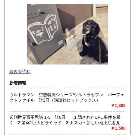
高知県
福岡県
600円
600円
佐賀県
長崎県
600円
600円
熊本県
大分県
600円
600円
宮崎県
鹿児島県
600円
600円
沖縄県
600円
続きを読む
新着情報
ウルトラマン 空想特撮シリーズ/ウルトラセブン パーフェ
クトファイル 計2冊（講談社ヒットブックス）
￥1,800
週刊世界百不思議 1-5 計5冊 （1.隠されたUFO事件を暴
く 2.第4の巨大ピラミッド 3.ナスカ・新しい地上絵を見つ
けた 4.安倍晴明「傑作呪王伝」 5.幻のアトランティス大
￥1,500
陸はどこだ?）