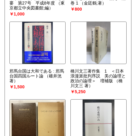
要 第27号 平成8年度
（東
巻 1
（金廷鶴;著）
京都立中央図書館;編）
￥800
￥1,000
邪馬台国は大和である : 邪馬
橋川文三著作集 1 ＜日本
台国四国ルート論
（碓井洸
浪漫派批判序説 美の論理と
著）
政治の論理＞ 増補版
（橋
川文三 著）
￥1,500
￥5,250