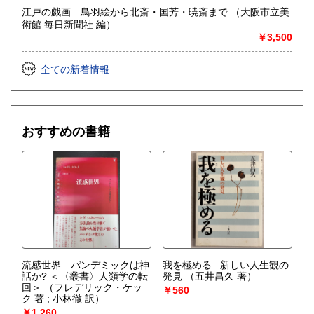
詳しくはHPをご覧ください
江戸の戯画 鳥羽絵から北斎・国芳・暁斎まで （大阪市立美
術館 毎日新聞社 編）
￥3,500
取り扱い分野
総記、哲学宗教、歴史、社会科学、自然科学、美術工芸、国
全ての新着情報
語国文、外国文学、古典籍、近代文献、趣味、サブカルチャ
ー、古書一般（その他）
おすすめの書籍
流感世界 パンデミックは神
我を極める : 新しい人生観の
話か? ＜〈叢書〉人類学の転
発見
（五井昌久 著）
回＞
（フレデリック・ケッ
￥560
ク 著 ; 小林徹 訳）
￥1,260