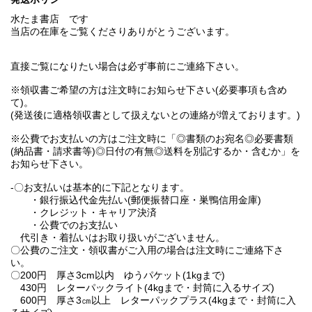
水たま書店 です
当店の在庫をご覧くださりありがとうございます。
直接ご覧になりたい場合は必ず事前にご連絡下さい。
※領収書ご希望の方は注文時にお知らせ下さい(必要事項も含め
て)。
(発送後に適格領収書として扱えないとの連絡が増えております。)
※公費でお支払いの方はご注文時に「◎書類のお宛名◎必要書類
(納品書・請求書等)◎日付の有無◎送料を別記するか・含むか」を
お知らせ下さい。
-〇お支払いは基本的に下記となります。
・銀行振込代金先払い(郵便振替口座・巣鴨信用金庫)
・クレジット・キャリア決済
・公費でのお支払い
代引き・着払いはお取り扱いがございません。
〇公費のご注文・領収書がご入用の場合は注文時にご連絡下さ
い。
〇200円 厚さ3cm以内 ゆうパケット(1kgまで)
430円 レターパックライト(4kgまで・封筒に入るサイズ)
600円 厚さ3㎝以上 レターパックプラス(4kgまで・封筒に入