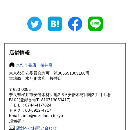
山梨県
長野県
600円
600円
岐阜県
静岡県
600円
600円
愛知県
三重県
600円
600円
滋賀県
京都府
600円
600円
店舗情報
大阪府
兵庫県
600円
600円
水たま書店 桜井店
奈良県
和歌山県
600円
600円
東京都公安委員会許可 第305551309160号
書籍商 水たま書店 桜井店
鳥取県
島根県
600円
600円
〒633-0055
岡山県
広島県
600円
600円
奈良県桜井市安倍木材団地2-6-6安倍木材団地2丁目工場
B102(登録番号T1810713053417)
ＴＥＬ：0744-41-7824
山口県
徳島県
600円
600円
ＦＡＸ：03-6912-4717
Email：info@mizutama.tokyo
香川県
愛媛県
600円
600円
担当者：-
店舗へのお問い合わせ