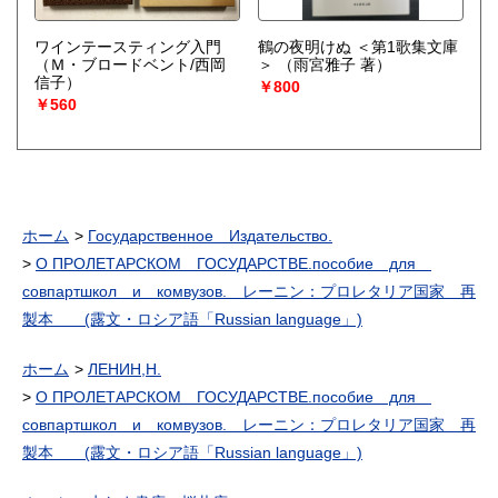
ワインテースティング入門
鶴の夜明けぬ ＜第1歌集文庫
（Ｍ・ブロードベント/西岡
＞
（雨宮雅子 著）
信子）
￥800
￥560
ホーム
Государственное Издательство.
О ПРОЛЕТАРСКОМ ГОСУДАРСТВЕ.пособие для
совпартшкол и комвузов. レーニン：プロレタリア国家 再
製本 (露文・ロシア語「Russian language」)
ホーム
ЛЕНИН,Н.
О ПРОЛЕТАРСКОМ ГОСУДАРСТВЕ.пособие для
совпартшкол и комвузов. レーニン：プロレタリア国家 再
製本 (露文・ロシア語「Russian language」)