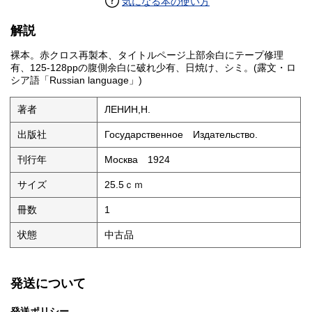
気になる本の使い方
解説
裸本。赤クロス再製本、タイトルページ上部余白にテープ修理
有、125-128ppの腹側余白に破れ少有、日焼け、シミ。(露文・ロ
シア語「Russian language」)
著者
ЛЕНИН,Н.
出版社
Государственное Издательство.
刊行年
Москва 1924
サイズ
25.5ｃｍ
冊数
1
状態
中古品
発送について
発送ポリシー