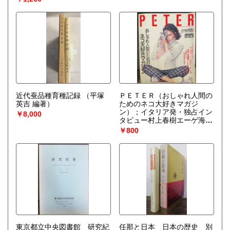
近代蚕品種育種記録
（平塚
ＰＥＴＥＲ（おしゃれ人間の
英吉 編著）
ためのネコ大好きマガジ
ン）；イタリア発・独占イン
￥8,000
タビュー村上春樹エーゲ海の
ペーターたち 対談林真理
￥800
子/フランソワーズモレシャ
ン他 １９８７年５月創刊号
（小向正司）
東京都立中央図書館 研究紀
任那と日本 日本の歴史 別