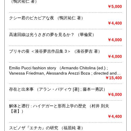
（鴨沢祐仁 著）
宮崎県
鹿児島県
最寄駅：JR阿佐ヶ谷駅 北口徒歩5分
200円
200円
￥5,000
営業時間：12～20時 / 土日祝は12～19時
定休日：火曜日
沖縄県
200円
クシー君のピカビアな夜 （鴨沢祐仁 著）
￥4,400
書籍の買取について
店頭にお持ちいただけましたら、その場で査定してお支払い
高速回線は光うさぎの夢を見るか？ （華倫変）
致します(担当者不在の場合はお預かりになります)。
￥4,000
出張買取も承ります。蔵書整理の際はぜひご相談ください!
ブリキの蚕 ＜湊谷夢吉作品集 3＞ （湊谷夢吉 著）
￥4,000
取り扱い分野
趣味、サブカルチャー、古書一般（その他）
Emilio Pucci fashion story （Armando Chitolina (ed.) ;
Vanessa Friedman, Alessandra Arezzi Boza ; directed and
produced by Benedikt Taschen）
￥15,400
存在と出来事 （アラン・バディウ [著] ; 藤本一勇訳）
￥6,000
解体と遡行 : ハイデガーと形而上学の歴史 （村井 則夫
【著】）
￥4,400
スピノザ『エチカ』の研究 （福居純 著）