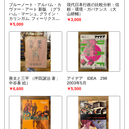
ブルーノート・アルバム・カ
現代日本行政の比較分析：信
ヴァー・アート 新版.
（グラ
頼・環境・ガバナンス
（大
ハム・マーシュ, グライン・
山耕輔）
カリンガム, フィーリクス・
￥3,000
クローミー 編 ; 行方均 訳）
￥5,000
善太と三平
（坪田譲治 著 ;
アイデア IDEA 298
中谷泰 絵）
2003年5月
￥6,600
￥5,500