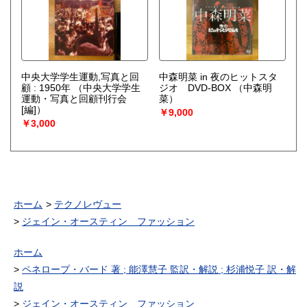
中央大学学生運動,写真と回
中森明菜 in 夜のヒットスタ
顧 : 1950年
（中央大学学生
ジオ DVD-BOX
（中森明
運動・写真と回顧刊行会
菜）
[編]）
￥9,000
￥3,000
ホーム
テクノレヴュー
ジェイン・オースティン ファッション
ホーム
ペネロープ・バード 著 ; 能澤慧子 監訳・解説 ; 杉浦悦子 訳・解
説
ジェイン・オースティン ファッション