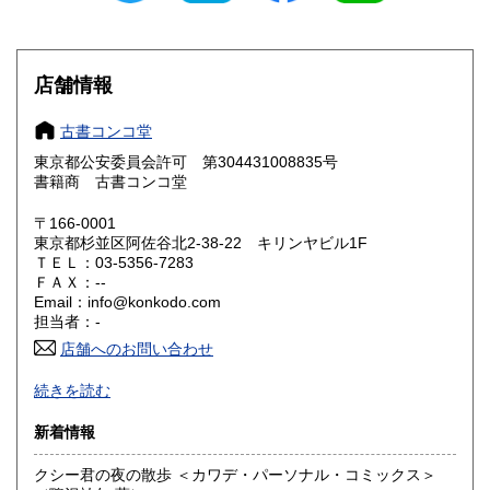
滋賀県
京都府
200円
200円
大阪府
兵庫県
200円
200円
店舗情報
奈良県
和歌山県
200円
200円
古書コンコ堂
東京都公安委員会許可 第304431008835号
鳥取県
島根県
200円
200円
書籍商 古書コンコ堂
岡山県
広島県
200円
200円
〒166-0001
東京都杉並区阿佐谷北2-38-22 キリンヤビル1F
ＴＥＬ：03-5356-7283
山口県
徳島県
200円
200円
ＦＡＸ：--
Email：info@konkodo.com
香川県
愛媛県
200円
200円
担当者：-
店舗へのお問い合わせ
高知県
福岡県
200円
200円
阿佐ヶ谷駅 北口 徒歩５分！
続きを読む
音楽、文学、映画、思想、絵本、マンガ、美術、デザイン、
佐賀県
長崎県
200円
200円
暮らし、均一など、
新着情報
様々な本を取り揃えて皆様をお待ちしております。
熊本県
大分県
200円
200円
クシー君の夜の散歩 ＜カワデ・パーソナル・コミックス＞
沿線名：中央・総武線