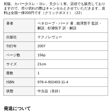
初版。カバー少スレ・ヨレ、天少シミ有。店頭でも販売しており
ますので、売り切れの際はキャンセルとさせていただきます。送
料は全国一律200円です（クリックポスト）（22）
著者
ペネロープ・バード 著 ; 能澤慧子 監訳・
解説 ; 杉浦悦子 訳・解説
出版社
テクノレヴュー
刊行年
2007
ページ数
156p
サイズ
21cm
冊数
1
ISBN
978-4-902403-11-4
状態
中古品（良好）
発送について