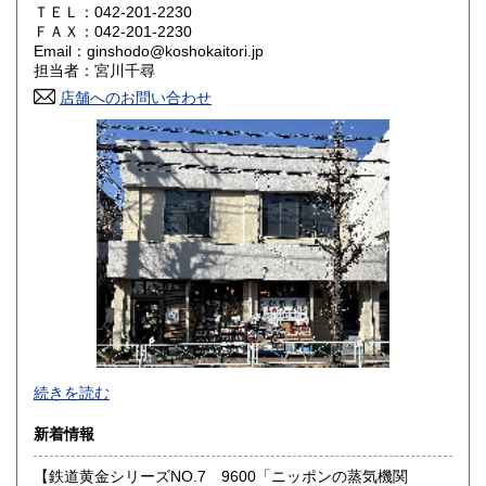
ＴＥＬ：042-201-2230
奈良県
和歌山県
ＦＡＸ：042-201-2230
1,800円
1,800円
Email：ginshodo@koshokaitori.jp
担当者：宮川千尋
鳥取県
島根県
1,800円
1,800円
店舗へのお問い合わせ
岡山県
広島県
1,800円
1,800円
山口県
徳島県
1,800円
1,800円
香川県
愛媛県
1,800円
1,800円
高知県
福岡県
1,800円
1,800円
佐賀県
長崎県
1,800円
1,800円
熊本県
大分県
1,800円
1,800円
東京都では「銀装堂」として営業しております。
続きを読む
宮崎県
鹿児島県
基本的には同じ書店となります。
1,800円
1,800円
新着情報
★★ご質問、ご要望はご注文前にお問合せ下さい。★★
沖縄県
0円
★★電話・FAXでの在庫、状態確認及びご注文には対応しま
【鉄道黄金シリーズNO.7 9600「ニッポンの蒸気機関
せん。