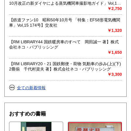
10月改正の新ダイヤによる蒸気機関車撮影地ガイド」Vol,19
103号】交友社
￥2,750
【鉄道ファン10 昭和50年10月号 「特集：EF58形電気機関
車」Vol,15 174号】交友社
￥1,320
【RM LIBRARY44 国鉄暖房車のすべて 岡田誠一 著】株式
会社ネコ・パブリッシング
￥1,650
【RM LIBRARY20・21 国鉄郵便・荷物 気動車の歩み(上)(下)
2冊揃 千代村資夫 著】株式会社ネコ・パブリッシング
￥3,300
全ての新着情報
おすすめの書籍