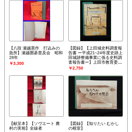
【八段 瀬越憲作 打込みの
【図録】【上田城史料調査報
急所】瀬越囲碁普及会 昭和
告書 ー平成21~24年度史跡上
28年
田城跡整備事業に係る史料調
査報告書ー】上田市教育委員
￥3,300
会
￥2,750
【献呈本】【ソヴエート 農
【図録】【知りたい むかし
村の実相】全線者
の根室】