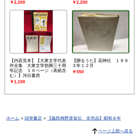
￥2,200
￥2,200
【内容見本】【大衆文学代表
【贈るうた】花神社 １９９
作全集 大衆文学勃興三十周
３年１２月
年記念 １６ページ（表紙含
￥550
む）】河出書房
￥1,100
ホーム
頭突書店
【義民栂野彦翁伝 非売品】昭和８年
ページ上部へ戻る