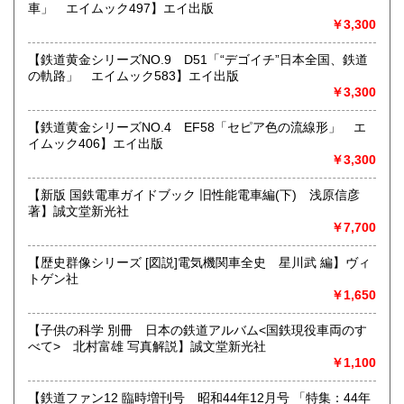
車」 エイムック497】エイ出版
すべての方にメールでのお問い合わせを御案内してい
￥3,300
ます。
★★メールでのお問い合わせは、用件のみの場合スパムメー
【鉄道黄金シリーズNO.9 D51「“デゴイチ”日本全国、鉄道
ルと判断して返信いたしません。お名前もお願いいたしま
の軌路」 エイムック583】エイ出版
す。★★
￥3,300
沿線名：★★電話・FAXでの在庫、状態確認及びご注文には
【鉄道黄金シリーズNO.4 EF58「セピア色の流線形」 エ
対応しません。お電話を頂いてもすべての方にメールでのお
イムック406】エイ出版
問い合わせを御案内しています。 ★★
￥3,300
最寄駅：-
営業時間：(平日)10:00-17:00
【新版 国鉄電車ガイドブック 旧性能電車編(下) 浅原信彦
定休日：土日祝休/臨時休業有
著】誠文堂新光社
￥7,700
書籍の買取について
【歴史群像シリーズ [図説]電気機関車全史 星川武 編】ヴィ
★出張買取・郵送買取(※要事前相談)致します。
トゲン社
お気軽にご相談ください。
￥1,650
取り扱い分野
【子供の科学 別冊 日本の鉄道アルバム<国鉄現役車両のす
べて> 北村富雄 写真解説】誠文堂新光社
近代文献、趣味、サブカルチャー、古書一般（その他）
￥1,100
【鉄道ファン12 臨時増刊号 昭和44年12月号 「特集：44年