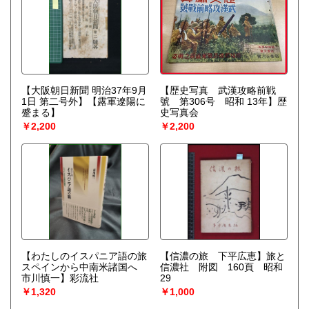
【大阪朝日新聞 明治37年9月
【歴史写真 武漢攻略前戦
1日 第二号外】【露軍遼陽に
號 第306号 昭和 13年】歴
蹙まる】
史写真会
￥2,200
￥2,200
【わたしのイスパニア語の旅
【信濃の旅 下平広恵】旅と
スペインから中南米諸国へ
信濃社 附図 160頁 昭和
市川慎一】彩流社
29
￥1,320
￥1,000