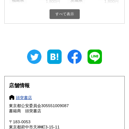
福島県
茨城県
1,800円
1,800円
栃木県
群馬県
1,800円
1,800円
すべて表示
埼玉県
千葉県
1,800円
1,800円
東京都
神奈川県
1,800円
1,800円
新潟県
富山県
1,800円
1,800円
石川県
福井県
1,800円
1,800円
山梨県
長野県
1,800円
1,800円
店舗情報
岐阜県
静岡県
1,800円
1,800円
頭突書店
愛知県
三重県
1,800円
1,800円
東京都公安委員会305551009087
書籍商 頭突書店
滋賀県
京都府
1,800円
1,800円
〒183-0053
大阪府
兵庫県
1,800円
1,800円
東京都府中市天神町3-15-11