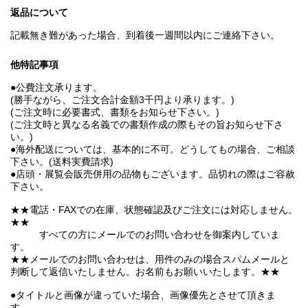
返品について
記載無き難があった場合、到着後一週間以内にご連絡下さい。
他特記事項
●公費注文承ります。
(勝手ながら、ご注文合計金額3千円より承ります。)
(ご注文時に必要書式、書類をお知らせ下さい。)
(ご注文時と異なる名義での書類作成の際もその旨お知らせ下さ
い。)
●海外配送については、基本的に不可。どうしてもの場合、ご相談
下さい。(送料実費請求)
●店頭・展覧会販売併用の品物もございます。品切れの際はご容赦
下さい。
★★電話・FAXでの在庫、状態確認及びご注文には対応しません。
★★
すべての方にメールでのお問い合わせを御案内していま
す。
★★メールでのお問い合わせは、用件のみの場合スパムメールと
判断して返信いたしません。お名前もお願いいたします。★★
●タイトルと画像が違っていた場合、画像優先とさせて頂きま
す。