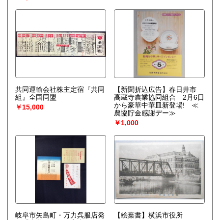
共同運輸会社株主定宿『共同
【新聞折込広告】春日井市
組』全国同盟
高蔵寺農業協同組合 2月6日
から豪華中華皿新登場! ≪
￥15,000
農協貯金感謝デー≫
￥1,000
岐阜市矢島町・万力呉服店発
【絵葉書】横浜市役所