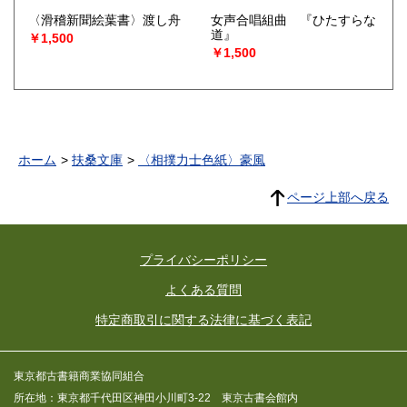
〈滑稽新聞絵葉書〉渡し舟
女声合唱組曲 『ひたすらな
道』
￥1,500
￥1,500
ホーム
扶桑文庫
〈相撲力士色紙〉豪風
ページ上部へ戻る
プライバシーポリシー
よくある質問
特定商取引に関する法律に基づく表記
東京都古書籍商業協同組合
所在地：東京都千代田区神田小川町3-22 東京古書会館内