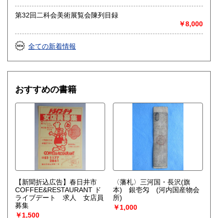
取り扱い分野
第32回二科会美術展覧会陳列目録
￥8,000
総記、哲学宗教、歴史、社会科学、自然科学、美術工芸、国
語国文、外国文学、古典籍、近代文献、趣味、外国書、サブ
カルチャー、古書一般（その他）
全ての新着情報
古文書・和本・刷り物・絵葉書・近代文献資料・エフェメラ
おすすめの書籍
【新聞折込広告】春日井市
〈藩札〉三河国・長沢(旗
COFFEE&RESTAURANT ド
本) 銀壱匁 (河内国産物会
ライブデート 求人 女店員
所)
募集
￥1,000
￥1,500