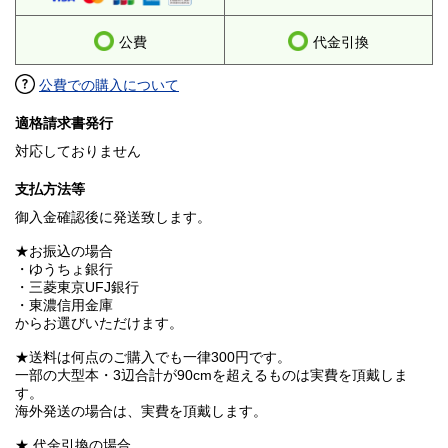
公費
代金引換
公費での購入について
適格請求書発行
対応しておりません
支払方法等
御入金確認後に発送致します。
★お振込の場合
・ゆうちょ銀行
・三菱東京UFJ銀行
・東濃信用金庫
からお選びいただけます。
★送料は何点のご購入でも一律300円です。
一部の大型本・3辺合計が90cmを超えるものは実費を頂戴しま
す。
海外発送の場合は、実費を頂戴します。
★ 代金引換の場合