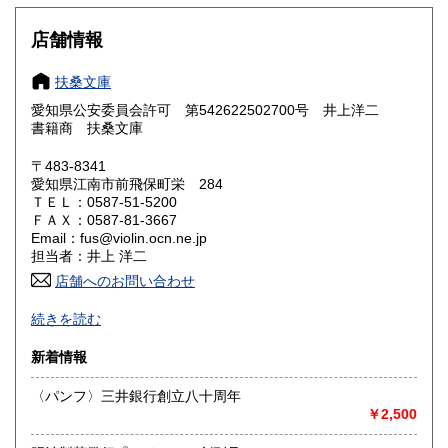
大阪府
兵庫県
300円
300円
店舗情報
奈良県
和歌山県
300円
300円
扶桑文庫
愛知県公安委員会許可 第542622502700号 井上洋二
鳥取県
島根県
300円
300円
書籍商 扶桑文庫
岡山県
広島県
300円
300円
〒483-8341
愛知県江南市前飛保町栄 284
ＴＥＬ：0587-51-5200
山口県
徳島県
300円
300円
ＦＡＸ：0587-81-3667
Email：fus@violin.ocn.ne.jp
香川県
愛媛県
300円
300円
担当者：井上 洋二
店舗へのお問い合わせ
高知県
福岡県
300円
300円
古文書、古地図、刷り物、一枚もの、絵葉書、鳥瞰図、近代
続きを読む
文献資料等を主体に扱っております。
佐賀県
長崎県
300円
300円
新着情報
沿線名：名鉄犬山線
熊本県
大分県
300円
300円
最寄駅：江南駅下車
〈パンフ〉三井銀行創立八十周年
営業時間：10:00〜17:00
￥2,500
宮崎県
鹿児島県
定休日：不定休
300円
300円