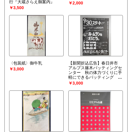
行『大蔵さらえ御案内』
￥2,000
￥3,500
〈包装紙〉御牛乳
【新聞折込広告】春日井市
アルプス篠木バッティングセ
￥3,000
ンター 秋の体力づくりに手
軽にできるバッティング 9
月30日スタート?
￥3,000