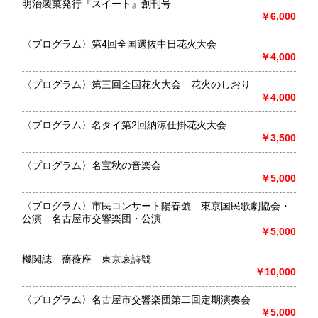
明治製菓発行『スイート』創刊号
書籍の買取について
沖縄県
300円
￥6,000
買取 買取専用フリーダイヤル 0120-006-229 (担当・
井上)
〈プログラム〉第4回全国選抜中日花火大会
￥4,000
古書買取、古本買取、古書、古本の大量買い取りは大歓迎で
す。
〈プログラム〉第三回全国花火大会 花火のしおり
御整理・御売却はお気軽に当店にご相談ください。
￥4,000
お電話、メール等でご連絡次第、即日に参上いたします。古
書買い取り、古本買い取り、大量大歓迎です。
〈プログラム〉名タイ第2回納涼仕掛花火大会
特に古いもの全般(和本、古文書、紙物チラシ、郷土資料、地
￥3,500
図、宗教、芸能、美術、文学、雑誌等)に力を入れておりま
す。
〈プログラム〉名宝秋の音楽会
又書画骨董品も別部門で取り扱いしておりますので引越し増
￥5,000
改築の際には合わせてご利用ください。
愛知県・岐阜県を中心に近県の方、日時打ち合わせの後、ご
〈プログラム〉市民コンサート陽春號 東京国民歌劇協会・
訪問し、見積もり・買入をさせていただきます。
公演 名古屋市交響楽団・公演
まずはお気軽にご連絡ください。
￥5,000
お品物を送料着払いでお送りいただければ、即日に評価しご
連絡ご送金いたします。
機関誌 薔薇座 東京哀詩號
￥10,000
送り先 〒483-8341
愛知県江南市前飛保町栄284 扶桑文庫 担当井
〈プログラム〉名古屋市交響楽団第二回定期演奏会
上
￥5,000