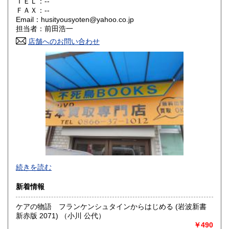
ＴＥＬ：--
奈良県
和歌山県
ＦＡＸ：--
300円
300円
Email：husityousyoten@yahoo.co.jp
担当者：前田浩一
鳥取県
島根県
300円
300円
店舗へのお問い合わせ
岡山県
広島県
300円
300円
山口県
徳島県
300円
300円
香川県
愛媛県
300円
300円
高知県
福岡県
300円
300円
佐賀県
長崎県
300円
300円
不死鳥BOOKSでは、書籍だけでなくCD、DVD、レコード、
熊本県
大分県
300円
300円
続きを読む
ゲーム、おもちゃ、骨董品まであらゆるものの買い取りがで
きます。店主が、日本全国買取にお伺いいたします。お気軽
宮崎県
鹿児島県
新着情報
300円
300円
にお問い合わせください。出張費は、無料です。
ケアの物語 フランケンシュタインからはじめる (岩波新書
沖縄県
300円
沿線名：伯備線・桃太郎線(吉備線)
新赤版 2071) （小川 公代）
最寄駅：総社駅
￥490
営業時間：9時から17時