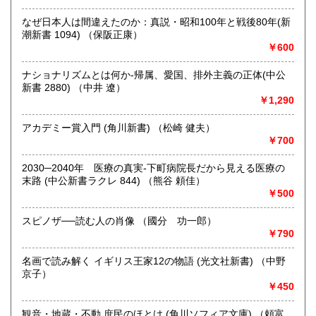
定休日：年中無休
なぜ日本人は間違えたのか：真説・昭和100年と戦後80年(新
潮新書 1094) （保阪正康）
書籍の買取について
￥600
不死鳥BOOKSでは、書籍だけでなくCD、DVD、レコード、
ゲーム、おもちゃ、骨董品まであらゆるものの買い取りがで
ナショナリズムとは何か-帰属、愛国、排外主義の正体(中公
きます。店主が、日本全国買取にお伺いいたします。お気軽
新書 2880) （中井 遼）
にお問い合わせください。出張費は、無料です。
￥1,290
アカデミー賞入門 (角川新書) （松崎 健夫）
取り扱い分野
￥700
哲学宗教、歴史、社会科学、自然科学、美術工芸、趣味、外
国書、サブカルチャー、古書一般（その他）
2030─2040年 医療の真実-下町病院長だから見える医療の
オールジャンル
末路 (中公新書ラクレ 844) （熊谷 頼佳）
￥500
スピノザ──読む人の肖像 （國分 功一郎）
￥790
名画で読み解く イギリス王家12の物語 (光文社新書) （中野
京子）
￥450
観音・地蔵・不動 庶民のほとけ (角川ソフィア文庫) （頼富