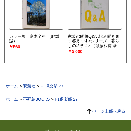
カラー版 庭木全科
（脇坂
家族の問題Q&A :悩み聞きま
誠）
す答えます<シリーズ・暮ら
しの科学 2>
（頼藤和寛 著）
￥560
￥5,000
ホーム
双葉社
F1倶楽部 27
ホーム
不死鳥BOOKS
F1倶楽部 27
ページ上部へ戻る