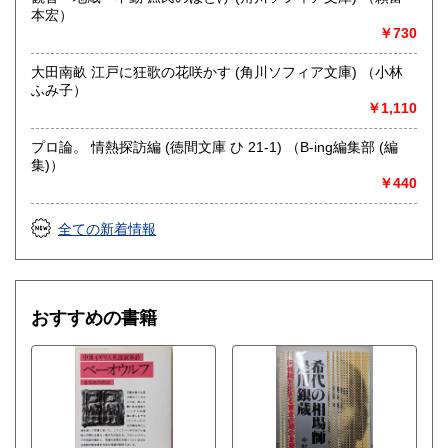
本宏）
￥730
大田南畝 江戸に狂歌の花咲かす (角川ソフィア文庫) （小林
ふみ子）
￥1,110
プロ論。 情熱探訪編 (徳間文庫 ひ 21-1) （B-ing編集部 (編
集)）
￥440
全ての新着情報
おすすめの書籍