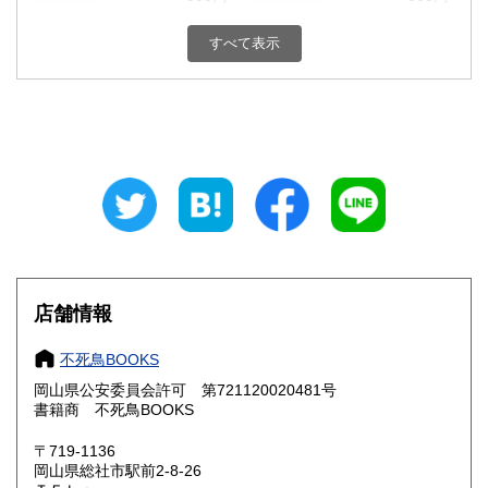
栃木県
群馬県
300円
300円
すべて表示
埼玉県
千葉県
300円
300円
東京都
神奈川県
300円
300円
新潟県
富山県
300円
300円
石川県
福井県
300円
300円
山梨県
長野県
300円
300円
店舗情報
岐阜県
静岡県
300円
300円
不死鳥BOOKS
愛知県
三重県
300円
300円
岡山県公安委員会許可 第721120020481号
書籍商 不死鳥BOOKS
滋賀県
京都府
300円
300円
〒719-1136
大阪府
兵庫県
300円
300円
岡山県総社市駅前2-8-26