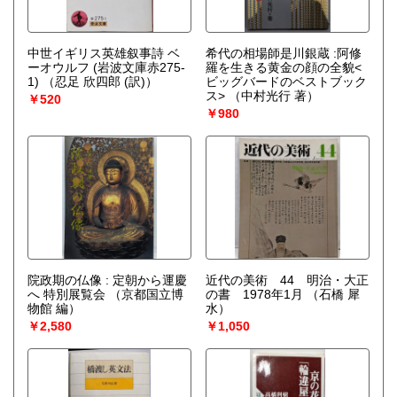
中世イギリス英雄叙事詩 ベ
希代の相場師是川銀蔵 :阿修
ーオウルフ (岩波文庫赤275-
羅を生きる黄金の顔の全貌<
1)
（忍足 欣四郎 (訳)）
ビッグバードのベストブック
ス>
（中村光行 著）
￥520
￥980
院政期の仏像 : 定朝から運慶
近代の美術 44 明治・大正
へ 特別展覧会
（京都国立博
の書 1978年1月
（石橋 犀
物館 編）
水）
￥2,580
￥1,050