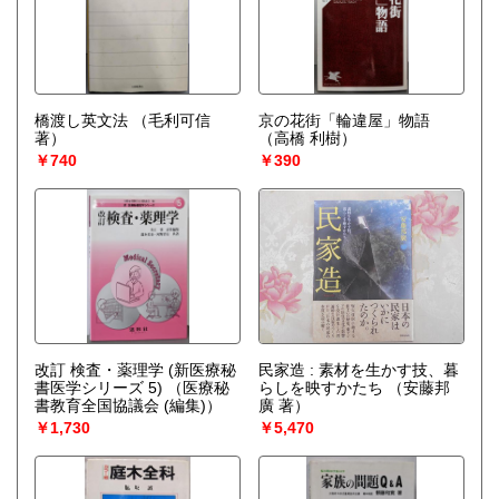
橋渡し英文法
（毛利可信
京の花街「輪違屋」物語
著）
（高橋 利樹）
￥740
￥390
改訂 検査・薬理学 (新医療秘
民家造 : 素材を生かす技、暮
書医学シリーズ 5)
（医療秘
らしを映すかたち
（安藤邦
書教育全国協議会 (編集)）
廣 著）
￥1,730
￥5,470