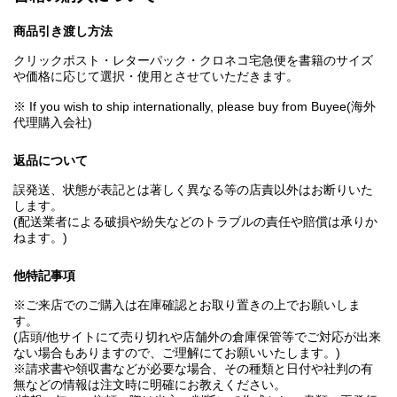
商品引き渡し方法
クリックポスト・レターパック・クロネコ宅急便を書籍のサイズ
や価格に応じて選択・使用とさせていただきます。
※ If you wish to ship internationally, please buy from Buyee(海外
代理購入会社)
返品について
誤発送、状態が表記とは著しく異なる等の店責以外はお断りいた
します。
(配送業者による破損や紛失などのトラブルの責任や賠償は承りか
ねます。)
他特記事項
※ご来店でのご購入は在庫確認とお取り置きの上でお願いしま
す。
(店頭/他サイトにて売り切れや店舗外の倉庫保管等でご対応が出来
ない場合もありますので、ご理解にてお願いいたします。)
※請求書や領収書などが必要な場合、その種類と日付や社判の有
無などの情報は注文時に明確にお教えください。