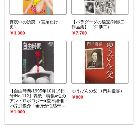
真夜中の誘惑
（宮尾たけ
【バラグーダの秘宝/沖渉二
史）
作品集】
（沖渉二）
￥3,300
￥7,700
【自由時間/1995年10月19日
ゆうびんの父
（門井慶喜）
号/No.112】表紙・特集=性の
￥800
アントロポロジー●荒木経惟
vs芹沢俊介「全身が性感帯に
なりつつある男と女」/業界
￥1,000
紙を楽しむ(井崎脩五郎、え
のきどいちろう)/他