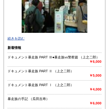
-
続きを読む
沿線名：東京メトロ半蔵門線 都営三田線 都営新宿線
新着情報
最寄駅：神保町駅徒歩1分
営業時間：平日10:30-19:00 日・祝日11:00-18:30
ドキュメント暴走族 PART Ⅲ●暴走族vs警察篇 （上之二郎）
定休日：年末年始(30日～3日)※28日以降の通販は翌年以降対
￥6,000
応とさせていただきます。
ドキュメント暴走族 PART Ⅱ （上之二郎）
書籍の買取について
￥5,000
-
ドキュメント暴走族 PART Ⅰ （上之二郎）
￥4,000
取り扱い分野
趣味、サブカルチャー、古書一般（その他）
暴走族の手記 （瓜田吉寿）
ロック、アイドル、サブカルチャー、古書一般等
￥6,000