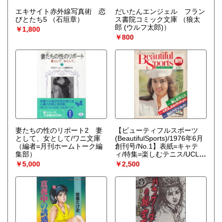
エキサイト赤外線写真術 恋
だいたんエンジェル フラン
びとたち5
（石垣章）
ス書院コミック文庫
（狼太
郎 (ウルフ太郎)）
￥1,800
￥800
妻たちの性のリポート2 妻
【ビューティフルスポーツ
として、女として/ワニ文庫
(BeautifulSports)/1976年6月
（編者=月刊ホームトーク編
創刊号/No.1】表紙=キャテ
集部）
ィ/特集=楽しむテニス/UCLA
inTOKYO/街のクラブ・ガイ
￥5,000
￥2,500
ド●山下達郎/ブラザーズ・ジ
ョンソン/カラパチ/トミー・
ショウ/水島新司/福井烈/他