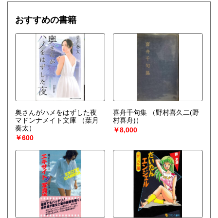
おすすめの書籍
奥さんがハメをはずした夜
喜舟千句集
（野村喜久二(野
マドンナメイト文庫
（葉月
村喜舟)）
奏太）
￥8,000
￥600