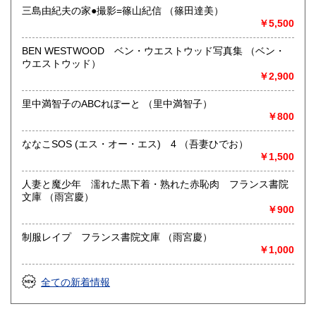
三島由紀夫の家●撮影=篠山紀信 （篠田達美）
￥5,500
BEN WESTWOOD ベン・ウエストウッド写真集 （ベン・
ウエストウッド）
￥2,900
里中満智子のABCれぽーと （里中満智子）
￥800
ななこSOS (エス・オー・エス) 4 （吾妻ひでお）
￥1,500
人妻と魔少年 濡れた黒下着・熟れた赤恥肉 フランス書院
文庫 （雨宮慶）
￥900
制服レイプ フランス書院文庫 （雨宮慶）
￥1,000
全ての新着情報