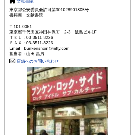
文献書院
東京都公安委員会許可第301028901305号
鳥取県
島根県
200円
200円
書籍商 文献書院
岡山県
広島県
200円
200円
〒101-0051
東京都千代田区神田神保町 2-3 飯島ビル1F
ＴＥＬ：03-3511-8226
山口県
徳島県
200円
200円
ＦＡＸ：03-3511-8226
Email：bunkenshoin@nifty.com
香川県
愛媛県
200円
200円
担当者：山田 昌男
店舗へのお問い合わせ
高知県
福岡県
200円
200円
佐賀県
長崎県
200円
200円
熊本県
大分県
200円
200円
宮崎県
鹿児島県
200円
200円
沖縄県
200円