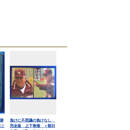
講
負けに不思議の負けなし
田之
完全版 上下巻揃 ＜朝日