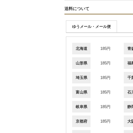
送料について
ゆうメール・メール便
北海道
185円
青
山形県
185円
福
埼玉県
185円
千
富山県
185円
石
岐阜県
185円
静
京都府
185円
大