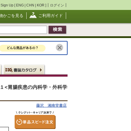
Sign Up [
ENG
|
CHN
|
KOR
]
ログイン
物かごを見る
ご利用ガイド
.2/No.1 <胃腸疾患の内科学・外科学
藤沢 湘南堂書店