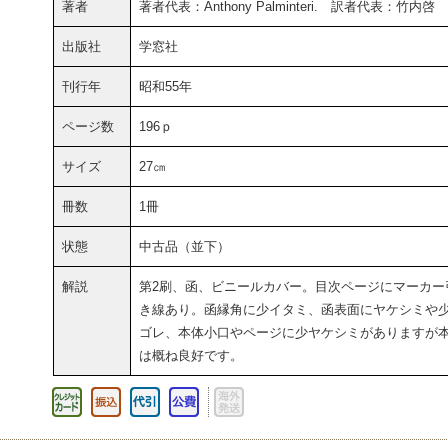
著者
著者代表：Anthony Palminteri. 訳者代表：竹内啓
出版社
学窓社
刊行年
昭和55年
ページ数
196ｐ
サイズ
27㎝
冊数
1冊
状態
中古品（並下）
解説
第2刷、函、ビニールカバー。目次ページにマーカー
き線あり。函縁角に少イタミ、函表面にヤケシミや
ゴレ、本体小口やページに少ヤケシミがありますが
は概ね良好です。