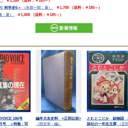
）
￥1,100 （送料：￥185～）
リ 科学史6＞
（矢部一郎：著）
￥1,700 （送料：￥185～）
雄：著）
￥1,000 （送料：￥185～）
新着情報
 VOICE 186号
編年大友史料 <正和以前>
とむとこじか 絵物語 
6月号 ＜特集 : 写
（田北学：編）
談社の一年生文庫
（疋