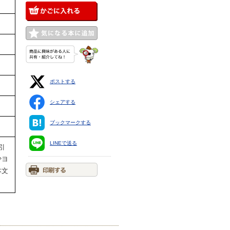
ポストする
シェアする
ブックマークする
LINEで送る
引
少ヨ
本文