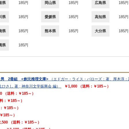
根県
185円
岡山県
185円
広島県
185円
川県
185円
愛媛県
185円
高知県
185円
崎県
185円
熊本県
185円
大分県
185円
縄県
185円
た男 2冊組 <創元推理文庫>
（エドガー・ライス・バローズ：著、厚木淳：
上ひさし 著 ; 神奈川文学振興会 編）
￥1,000 （送料：￥185～）
00 （送料：￥185～）
送料：￥185～）
料：￥185～）
￥185～）
2,500 （送料：￥185～）