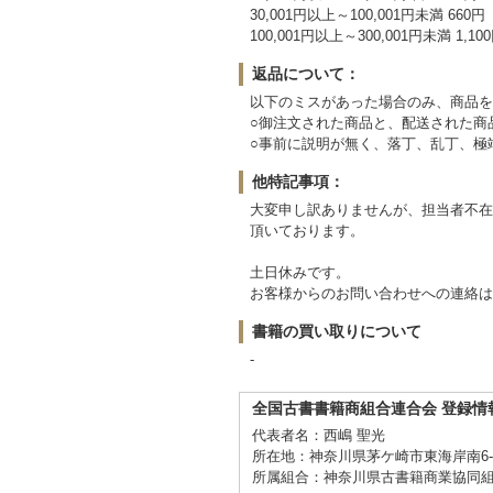
30,001円以上～100,001円未満 660円
100,001円以上～300,001円未満 1,10
返品について：
以下のミスがあった場合のみ、商品を
○御注文された商品と、配送された商
○事前に説明が無く、落丁、乱丁、極
他特記事項：
大変申し訳ありませんが、担当者不在
頂いております。
土日休みです。
お客様からのお問い合わせへの連絡は
書籍の買い取りについて
-
全国古書書籍商組合連合会 登録情
代表者名：西嶋 聖光
所在地：神奈川県茅ケ崎市東海岸南6-5
所属組合：神奈川県古書籍商業協同