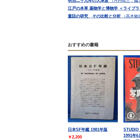
明治二十九年の大津波
（坪内祐三：編
江戸の本草 薬物学と博物学 ＜ライブラ
童話の研究 その比較と分析
（高木敏
おすすめの書籍
日本SF年鑑 1981年版
STUDIO
1991年
￥2,200