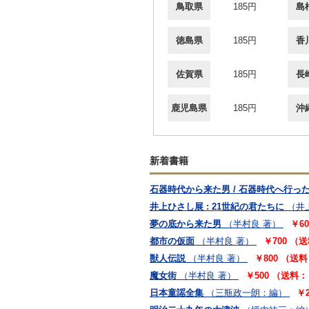
鳥取県
185円
島
徳島県
185円
香
佐賀県
185円
長
鹿児島県
185円
沖
新着書籍
石器時代から来た男 / 石器時代へ行っ
井上ひさし展 : 21世紀の君たちに
（井
夢の底から来た男
（半村良 著）
￥6
都市の仮面
（半村良 著）
￥700 （
獣人伝説
（半村良 著）
￥800 （送
魔女街
（半村良 著）
￥500 （送料：
日本童謡全集
（三瓶政一朗：編）
￥