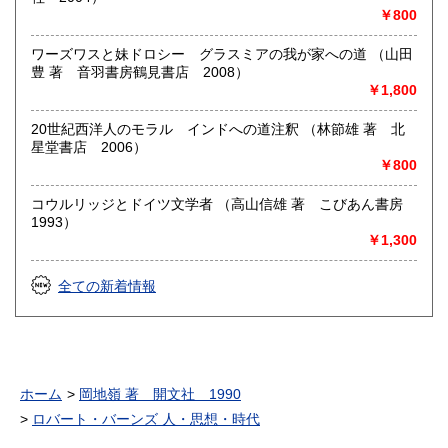
￥800
ワーズワスと妹ドロシー グラスミアの我が家への道 （山田
豊 著 音羽書房鶴見書店 2008）
￥1,800
20世紀西洋人のモラル インドへの道注釈 （林節雄 著 北
星堂書店 2006）
￥800
コウルリッジとドイツ文学者 （高山信雄 著 こびあん書房
1993）
￥1,300
全ての新着情報
ホーム
岡地嶺 著 開文社 1990
ロバート・バーンズ 人・思想・時代