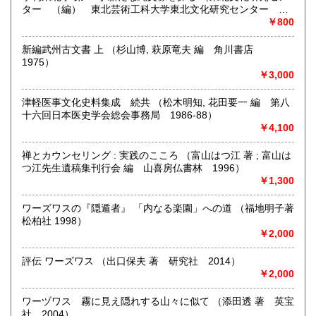
定休日：日曜日
ター （編） 東北芸術工科大学東北文化研究センター
2008）
￥800
宮崎県
鹿児島県
書籍の買取について
610円
610円
新編武州古文書 上 （杉山博, 萩原竜夫 編 角川書店
新しい学術書を中心に積極的にしております。
沖縄県
610円
1975）
電話でご連絡いただければ対応いたします。
￥3,000
都内地方は問いません。(内容によります)
津軽医事文化史料集成 続共 （松木明知, 花田要一 編 第八
取り扱い分野
十六回日本医史学会総会事務局 1986-88）
哲学宗教、歴史、社会科学、自然科学、美術工芸、国語国
￥4,100
文、外国文学、趣味、古書一般（その他）
禅とカウンセリング : 実践のこころ （富山はつ江 著 ; 富山は
つ江先生遺稿集刊行会 編 山喜房仏書林 1996）
￥1,300
ワーズワスの『隠遁者』 「内なる楽園」への道 （福地明子著
松柏社 1998）
￥2,000
評伝 ワーズワス （出口保夫 著 研究社 2014）
￥2,000
ワーヅワス 霧に見え隠れする山々に似て （添田透 著 英宝
社 2004）