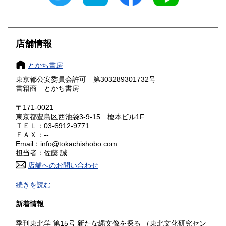
愛知県
三重県
610円
610円
滋賀県
京都府
610円
610円
店舗情報
大阪府
兵庫県
610円
610円
とかち書房
奈良県
和歌山県
610円
610円
東京都公安委員会許可 第303289301732号
書籍商 とかち書房
鳥取県
島根県
610円
610円
〒171-0021
岡山県
広島県
610円
610円
東京都豊島区西池袋3-9-15 榎本ビル1F
ＴＥＬ：03-6912-9771
ＦＡＸ：--
山口県
徳島県
610円
610円
Email：info@tokachishobo.com
担当者：佐藤 誠
香川県
愛媛県
610円
610円
店舗へのお問い合わせ
高知県
福岡県
インターネット販売で主に学術書中心の事務所倉庫です。
610円
610円
続きを読む
沿線名：JR線・地下鉄線・西武線・東武線
佐賀県
長崎県
610円
610円
新着情報
最寄駅：池袋駅、椎名町駅より徒歩10分
営業時間：店舗はありません(ご来店の際は要連絡)
熊本県
大分県
季刊東北学 第15号 新たな縄文像を探る （東北文化研究セン
610円
610円