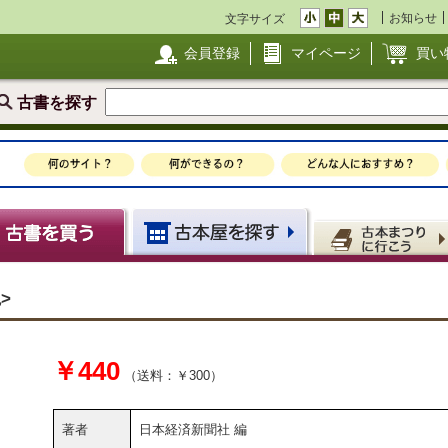
お知らせ
文字サイズ
会員登録
マイページ
買い
古書を探す
>
￥440
（送料：￥300）
著者
日本経済新聞社 編