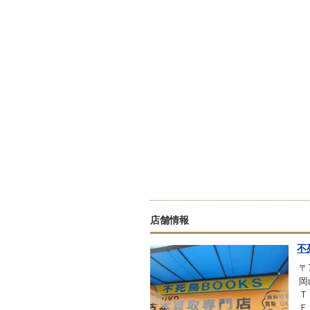
店舗情報
不
〒7
岡
Ｔ
Ｆ