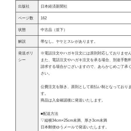
出版社
日本経済新聞社
ページ数
162
状態
中古品（並下）
解説
帯なし。ヤケとスレがあります。
発送ポリ
※電話注文やハガキ注文には原則対応しておりませ
シー
また、電話注文やハガキ注文を承る場合、別途手数
請求する場合がございますので、あらかじめご了承
さい。
公費注文を除き、原則として前払い制となっており
す。
商品は入金確認後に発送いたします。
■配送方法
▽縦横34cm×25cm未満、厚さ3cm未満
日本郵便ゆうメールで発送いたします。