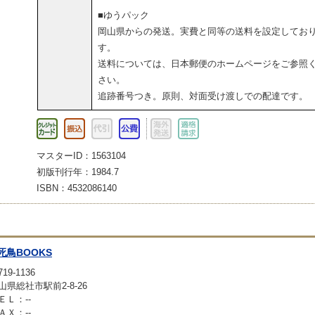
■ゆうパック
岡山県からの発送。実費と同等の送料を設定してお
す。
送料については、日本郵便のホームページをご参照
さい。
追跡番号つき。原則、対面受け渡しでの配達です。
マスターID：1563104
初版刊行年：1984.7
ISBN：4532086140
死鳥BOOKS
19-1136
山県総社市駅前2-8-26
ＥＬ：--
ＡＸ：--