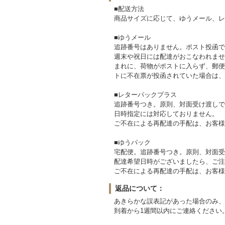
■配送方法
商品サイズに応じて、ゆうメール、レ
■ゆうメール
追跡番号はありません。ポスト投函で
週末や祝日には配達がおこなわれませ
まれに、荷物がポストに入らず、郵便
トに不在票が投函されていた場合は、
■レターパックプラス
追跡番号つき。原則、対面受け渡しで
日時指定には対応しておりません。
ご不在による再配達の手配は、お客様
■ゆうパック
宅配便。追跡番号つき。原則、対面受
配達希望日時がございましたら、ご注
ご不在による再配達の手配は、お客様
返品について：
あきらかな誤表記があった場合のみ、
到着から1週間以内にご連絡ください