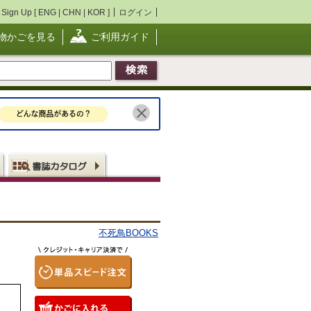
Sign Up [
ENG
|
CHN
|
KOR
]
ログイン
物かごを見る
ご利用ガイド
不死鳥BOOKS