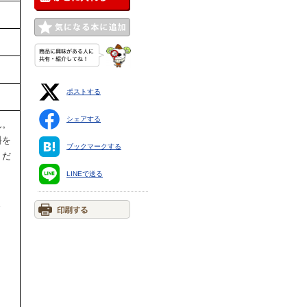
ポストする
シェアする
ん。
料を
ブックマークする
くだ
LINEで送る
ま