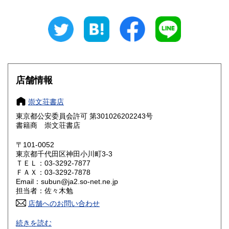
岐阜県
静岡県
600円
600円
愛知県
三重県
600円
600円
滋賀県
京都府
600円
600円
大阪府
兵庫県
600円
600円
店舗情報
奈良県
和歌山県
600円
600円
崇文荘書店
東京都公安委員会許可 第301026202243号
鳥取県
島根県
600円
600円
書籍商 崇文荘書店
岡山県
広島県
600円
600円
〒101-0052
東京都千代田区神田小川町3-3
ＴＥＬ：03-3292-7877
山口県
徳島県
600円
600円
ＦＡＸ：03-3292-7878
Email：subun@ja2.so-net.ne.jp
香川県
愛媛県
600円
600円
担当者：佐々木勉
店舗へのお問い合わせ
高知県
福岡県
600円
600円
人文・社会科学系洋古書の専門店です。探求書の依頼も随時
続きを読む
受け付けていますのでお気軽に御連絡下さい。