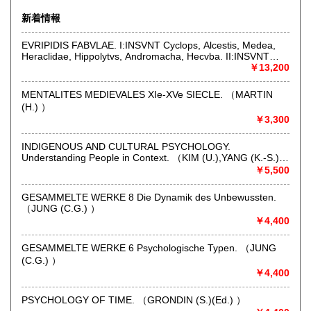
佐賀県
長崎県
600円
600円
新着情報
沿線名：-
熊本県
大分県
600円
600円
最寄駅：神保町 小川町 御茶ノ水
EVRIPIDIS FABVLAE. I:INSVNT Cyclops, Alcestis, Medea,
営業時間：10-18
Heraclidae, Hippolytvs, Andromacha, Hecvba. II:INSVNT
宮崎県
鹿児島県
定休日：日・祝祭日
600円
600円
Svpplices, Electra, Hercvles, Troades, Iphigenia in Tavris,
￥13,200
Ion. III:INSVNT Helena, Phoenissae, Orestes, Bacchae
書籍の買取について
Iphigenia Avlidensis, Rhesvs. （EURIPIDES: MURRAY (G.)
沖縄県
600円
MENTALITES MEDIEVALES XIe-XVe SIECLE. （MARTIN
）
(H.) ）
洋古書全般の買取をしています。まずは御気軽に電話、メー
￥3,300
ルにてお問い合わせください。
INDIGENOUS AND CULTURAL PSYCHOLOGY.
取り扱い分野
Understanding People in Context. （KIM (U.),YANG (K.-S.) &
HWANG (K.-K.)(Ed.) ）
￥5,500
外国書
GESAMMELTE WERKE 8 Die Dynamik des Unbewussten.
（JUNG (C.G.) ）
￥4,400
GESAMMELTE WERKE 6 Psychologische Typen. （JUNG
(C.G.) ）
￥4,400
PSYCHOLOGY OF TIME. （GRONDIN (S.)(Ed.) ）