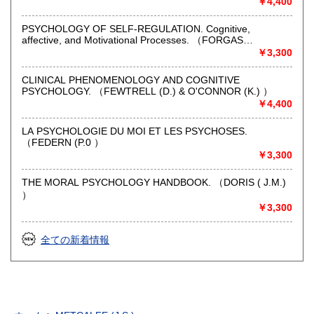
￥4,400
PSYCHOLOGY OF SELF-REGULATION. Cognitive,
affective, and Motivational Processes. （FORGAS
(J.P.),BAUMEISTER (R.), TICE (D.M.) ）
￥3,300
CLINICAL PHENOMENOLOGY AND COGNITIVE
PSYCHOLOGY. （FEWTRELL (D.) & O'CONNOR (K.) ）
￥4,400
LA PSYCHOLOGIE DU MOI ET LES PSYCHOSES.
（FEDERN (P.0 ）
￥3,300
THE MORAL PSYCHOLOGY HANDBOOK. （DORIS ( J.M.)
）
￥3,300
全ての新着情報