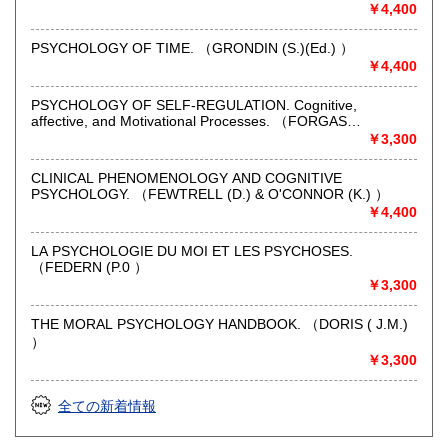
￥4,400
PSYCHOLOGY OF TIME. （GRONDIN (S.)(Ed.) ）
￥4,400
PSYCHOLOGY OF SELF-REGULATION. Cognitive,
affective, and Motivational Processes. （FORGAS
(J.P.),BAUMEISTER (R.), TICE (D.M.) ）
￥3,300
CLINICAL PHENOMENOLOGY AND COGNITIVE
PSYCHOLOGY. （FEWTRELL (D.) & O'CONNOR (K.) ）
￥4,400
LA PSYCHOLOGIE DU MOI ET LES PSYCHOSES.
（FEDERN (P.0 ）
￥3,300
THE MORAL PSYCHOLOGY HANDBOOK. （DORIS ( J.M.)
）
￥3,300
全ての新着情報