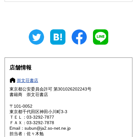
600円
600円
山梨県
長野県
600円
600円
岐阜県
静岡県
600円
600円
愛知県
三重県
600円
600円
滋賀県
京都府
600円
600円
大阪府
兵庫県
600円
600円
店舗情報
奈良県
和歌山県
600円
600円
崇文荘書店
東京都公安委員会許可 第301026202243号
鳥取県
島根県
600円
600円
書籍商 崇文荘書店
岡山県
広島県
600円
600円
〒101-0052
東京都千代田区神田小川町3-3
ＴＥＬ：03-3292-7877
山口県
徳島県
600円
600円
ＦＡＸ：03-3292-7878
Email：subun@ja2.so-net.ne.jp
香川県
愛媛県
600円
600円
担当者：佐々木勉