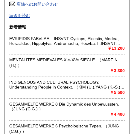
店舗へのお問い合わせ
高知県
福岡県
600円
600円
人文・社会科学系洋古書の専門店です。探求書の依頼も随時
続きを読む
受け付けていますのでお気軽に御連絡下さい。
佐賀県
長崎県
600円
600円
新着情報
沿線名：-
熊本県
大分県
600円
600円
最寄駅：神保町 小川町 御茶ノ水
EVRIPIDIS FABVLAE. I:INSVNT Cyclops, Alcestis, Medea,
営業時間：10-18
Heraclidae, Hippolytvs, Andromacha, Hecvba. II:INSVNT
宮崎県
鹿児島県
定休日：日・祝祭日
600円
600円
Svpplices, Electra, Hercvles, Troades, Iphigenia in Tavris,
￥13,200
Ion. III:INSVNT Helena, Phoenissae, Orestes, Bacchae
書籍の買取について
Iphigenia Avlidensis, Rhesvs. （EURIPIDES: MURRAY (G.)
沖縄県
600円
MENTALITES MEDIEVALES XIe-XVe SIECLE. （MARTIN
）
(H.) ）
洋古書全般の買取をしています。まずは御気軽に電話、メー
￥3,300
ルにてお問い合わせください。
INDIGENOUS AND CULTURAL PSYCHOLOGY.
取り扱い分野
Understanding People in Context. （KIM (U.),YANG (K.-S.) &
HWANG (K.-K.)(Ed.) ）
￥5,500
外国書
GESAMMELTE WERKE 8 Die Dynamik des Unbewussten.
（JUNG (C.G.) ）
￥4,400
GESAMMELTE WERKE 6 Psychologische Typen. （JUNG
(C.G.) ）