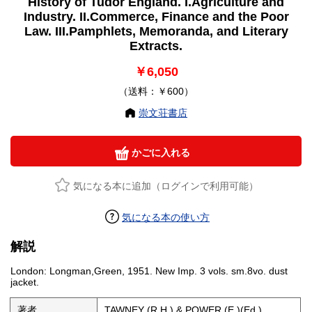
History of Tudor England. I.Agriculture and
I.Agriculture and
Industry. II.Commerce, Finance and the Poor
Law. III.Pamphlets, Memoranda, and Literary
Industry.
Extracts.
II.Commerce,
Finance and the
￥6,050
Poor Law.
（送料：￥600）
III.Pamphlets,
崇文荘書店
Memoranda, and
Literary Extracts.
かごに入れる
気になる本に追加（ログインで利用可能）
気になる本の使い方
解説
London: Longman,Green, 1951. New Imp. 3 vols. sm.8vo. dust
jacket.
著者
TAWNEY (R.H.) & POWER (E.)(Ed.)