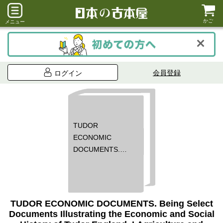
かご
メニュー
会員登録
ログイン
TUDOR
ECONOMIC
DOCUMENTS.
Being Select
Documents
Illustrating the
Economic and
TUDOR ECONOMIC DOCUMENTS. Being Select
Social History of
Documents Illustrating the Economic and Social
Tudor England.