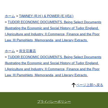
ホーム
TAWNEY (R.H.) & POWER (E.)(Ed.)
TUDOR ECONOMIC DOCUMENTS. Being Select Documents
Illustrating the Economic and Social History of Tudor England.
I.Agriculture and Industry. II.Commerce, Finance and the Poor
Law. III.Pamphlets, Memoranda, and Literary Extracts.
ホーム
崇文荘書店
TUDOR ECONOMIC DOCUMENTS. Being Select Documents
Illustrating the Economic and Social History of Tudor England.
I.Agriculture and Industry. II.Commerce, Finance and the Poor
Law. III.Pamphlets, Memoranda, and Literary Extracts.
ページ上部へ戻る
プライバシーポリシー