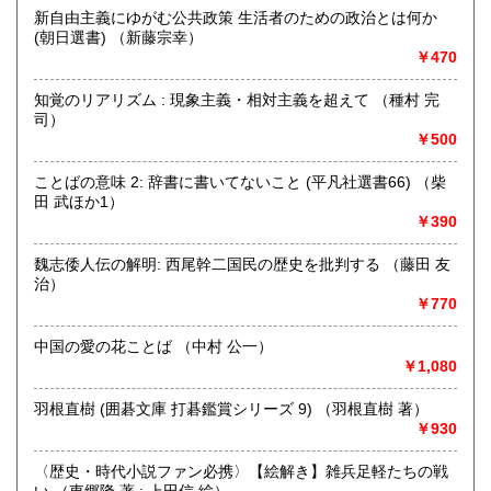
新自由主義にゆがむ公共政策 生活者のための政治とは何か
(朝日選書) （新藤宗幸）
取り扱い分野
￥470
哲学宗教、歴史、社会科学、自然科学、美術工芸、趣味、外
国書、サブカルチャー、古書一般（その他）
知覚のリアリズム : 現象主義・相対主義を超えて （種村 完
オールジャンル
司）
￥500
ことばの意味 2: 辞書に書いてないこと (平凡社選書66) （柴
田 武ほか1）
￥390
魏志倭人伝の解明: 西尾幹二国民の歴史を批判する （藤田 友
治）
￥770
中国の愛の花ことば （中村 公一）
￥1,080
羽根直樹 (囲碁文庫 打碁鑑賞シリーズ 9) （羽根直樹 著）
￥930
〈歴史・時代小説ファン必携〉【絵解き】雑兵足軽たちの戦
い （東郷隆 著 ; 上田信 絵）