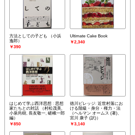
方法としての子ども
（小浜
Ultimate Cake Book
逸郎）
￥2,340
￥390
はじめて学ぶ西洋思想 : 思想
徳川ビレッジ: 近世村落にお
家たちとの対話
（村松茂美,
ける階級・身分・権力・法
小泉尚樹, 長友敬一, 嵯峨一郎
（ヘルマン オームス (著)、
編）
宮川 康子 (訳)）
￥850
￥3,140