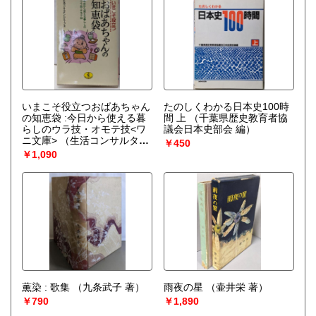
いまこそ役立つおばあちゃん
たのしくわかる日本史100時
の知恵袋 :今日から使える暮
間 上
（千葉県歴史教育者協
らしのウラ技・オモテ技<ワ
議会日本史部会 編）
ニ文庫>
（生活コンサルタン
￥450
トグループ 編）
￥1,090
薫染 : 歌集
（九条武子 著）
雨夜の星
（壷井栄 著）
￥790
￥1,890