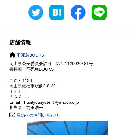
新潟県
富山県
1,100円
900円
石川県
福井県
900円
900円
山梨県
長野県
1,100円
1,100円
店舗情報
岐阜県
静岡県
900円
900円
不死鳥BOOKS
愛知県
三重県
900円
900円
岡山県公安委員会許可 第721120020481号
書籍商 不死鳥BOOKS
滋賀県
京都府
800円
800円
〒719-1136
岡山県総社市駅前2-8-26
大阪府
兵庫県
800円
800円
ＴＥＬ：--
ＦＡＸ：--
奈良県
和歌山県
800円
800円
Email：husityousyoten@yahoo.co.jp
担当者：前田浩一
鳥取県
島根県
800円
800円
店舗へのお問い合わせ
岡山県
広島県
800円
800円