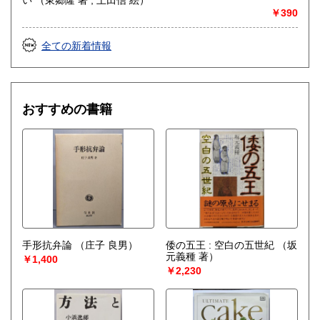
￥390
全ての新着情報
おすすめの書籍
手形抗弁論
（庄子 良男）
倭の五王 : 空白の五世紀
（坂
元義種 著）
￥1,400
￥2,230