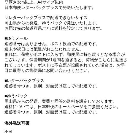
▽厚さ3cm以上、A4サイズ以内
日本郵便レターパックプラスで発送いたします。
▽レターパックプラスで配送できないサイズ
岡山県からの発送。ゆうパックで発送いたします。
お届け先の都道府県ごとに送料を設定しております。
■ゆうメール
追跡番号はありません。ポスト投函での配達です。
週末や祝日には配達がおこなわれません。
まれに、荷物がポストに入らず、郵便局に持ち戻りとなる場合が
ございます。保管期間が1週間を過ぎると、荷物がこちらに返送さ
れてしまいます。ポストに不在票が投函されていた場合は、お早
目に最寄りの郵便局にお問い合わせください。
■レターパックプラス
追跡番号つき。原則、対面受け渡しでの配達です。
■ゆうパック
岡山県からの発送。実費と同等の送料を設定しております。
送料については、日本郵便のホームページをご参照ください。
追跡番号つき。原則、対面受け渡しでの配達です。
海外発送可否
不可