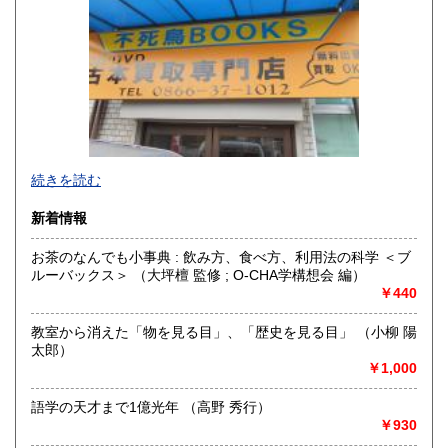
山口県
徳島県
800円
800円
香川県
愛媛県
800円
800円
高知県
福岡県
800円
800円
佐賀県
長崎県
800円
800円
不死鳥BOOKSでは、書籍だけでなくCD、DVD、レコード、
続きを読む
熊本県
大分県
ゲーム、おもちゃ、骨董品まであらゆるものの買い取りがで
800円
800円
きます。店主が、日本全国買取にお伺いいたします。お気軽
新着情報
にお問い合わせください。出張費は、無料です。
宮崎県
鹿児島県
800円
800円
お茶のなんでも小事典 : 飲み方、食べ方、利用法の科学 ＜ブ
沿線名：伯備線・桃太郎線(吉備線)
沖縄県
ルーバックス＞ （大坪檀 監修 ; O-CHA学構想会 編）
1,200円
最寄駅：総社駅
￥440
営業時間：9時から17時
定休日：年中無休
教室から消えた「物を見る目」、「歴史を見る目」 （小柳 陽
太郎）
書籍の買取について
￥1,000
不死鳥BOOKSでは、書籍だけでなくCD、DVD、レコード、
ゲーム、おもちゃ、骨董品まであらゆるものの買い取りがで
語学の天才まで1億光年 （高野 秀行）
きます。店主が、日本全国買取にお伺いいたします。お気軽
￥930
にお問い合わせください。出張費は、無料です。