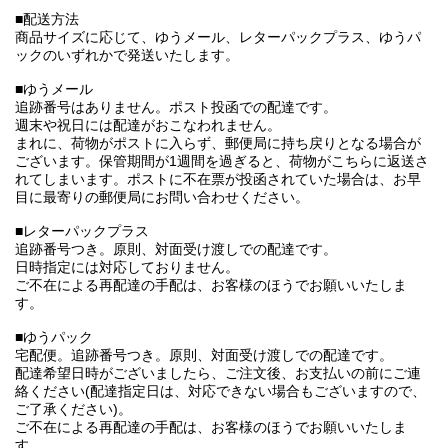
■配送方法
商品サイズに応じて、ゆうメール、レターパックプラス、ゆうパ
ックのいずれかで発送いたします。
■ゆうメール
追跡番号はありません。ポスト投函での配達です。
週末や祝日には配達がおこなわれません。
まれに、荷物がポストに入らず、郵便局に持ち戻りとなる場合が
ございます。保管期間が1週間を過ぎると、荷物がこちらに返送さ
れてしまいます。ポストに不在票が投函されていた場合は、お早
目に最寄りの郵便局にお問い合わせください。
■レターパックプラス
追跡番号つき。原則、対面受け渡しでの配達です。
日時指定には対応しておりません。
ご不在による再配達の手配は、お客様のほうでお願いいたしま
す。
■ゆうパック
宅配便。追跡番号つき。原則、対面受け渡しでの配達です。
配達希望日時がございましたら、ご注文後、お支払いの前にご連
絡ください(配達指定日は、対応できない場合もございますので、
ご了承ください)。
ご不在による再配達の手配は、お客様のほうでお願いいたしま
す。