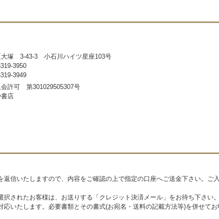
塚 3-43-3 小石川ハイツ星座103号
19-3950
19-3949
許可 第301029505307号
や書店
を返信いたしますので、内容をご確認の上で指定の口座へご送金下さい。ご
選択されたお客様は、お送りする「クレジット決済メール」をお待ち下さい
対応いたします。必要書類とその書式(お宛名・送料の記載方法等)を併せて