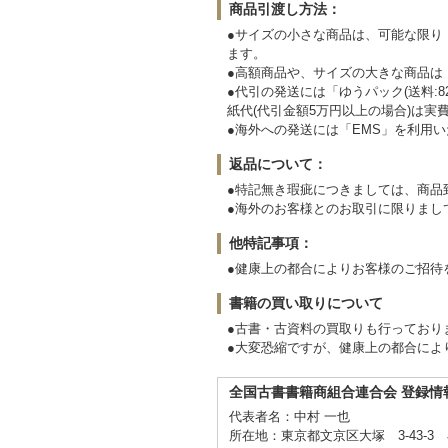
商品引渡し方法：
●サイズの小さな商品は、可能な限り「
ます。
●高額商品や、サイズの大きな商品は「
●代引の発送には「ゆうパック(送料:82
紙代(代引金額5万円以上の場合)は実
●海外への発送には「EMS」を利用
返品について：
●特記無き瑕疵につきましては、商品
●海外のお客様とのお取引に限りまし
他特記事項：
●健康上の都合によりお客様のご招待
書籍の買い取りについて
●古書・古資料の買取りも行っており
●大変恐縮ですが、健康上の都合によ
全国古書書籍商組合連合会 登録情
代表者名：中村 一也
所在地：東京都文京区大塚 3-43-3