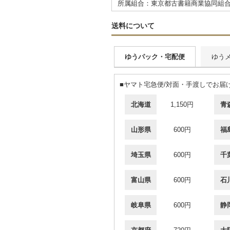
所属組合：東京都古書籍商業協同組
送料について
ゆうパック・宅配便
ゆう
■ヤマト宅急便/対面・手渡しでお
北海道
1,150円
青
山形県
600円
福
埼玉県
600円
千
富山県
600円
石
岐阜県
600円
静