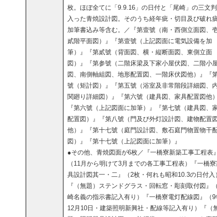
枚。ほぼ全てに「9.9.16」の日付と「尾崎」の三文
入った青焼設計図。そのうち経年疵・切目及び破れ
加筆書込み等含む。／『第壹號（南・西側立面図、
貳階平面図）』『第壹號（上記図面に電気設備を加
筆）』『第貳號（背面図、横・縦断面図、東側立面
図）』『第参號（二階床梁及下家小屋伏図、二階小
図、南側軸組図、地形配置図、一階床伏図他）』『
號（矩計図）』『第五號（浴室及非常階段詳細図、
関廻り詳細図）』『第六號（建具図、家具配置図他
『第六號（上記図面に加筆）』『第七號（建具図、
配置図）』『第八號（門及び外灯設計図、建物配置
他）』『第十七號（庭門設計図、敷石庭門物置物干
図）』『第十七號（上記図面に加筆）』
●その他、青焼図面が6枚／『一橋寮新築工事工程表
（11月から明けて3月までの各工事工程表）『一橋寮
具設計図其一・二』（2枚・何れも昭和10.3の日付入
『（無題）ステンドグラス・回転窓・彫刻取付図』
崎名義の指示書記入有り）『一橋寮電灯配線図』（9
12月10日・建築照明新興社・配線等記入有り）『（