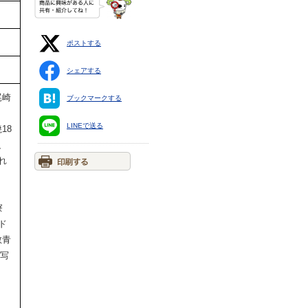
ポストする
シェアする
尾崎
ブックマークする
LINEで送る
18
、
れ
寮
ド
教青
描写