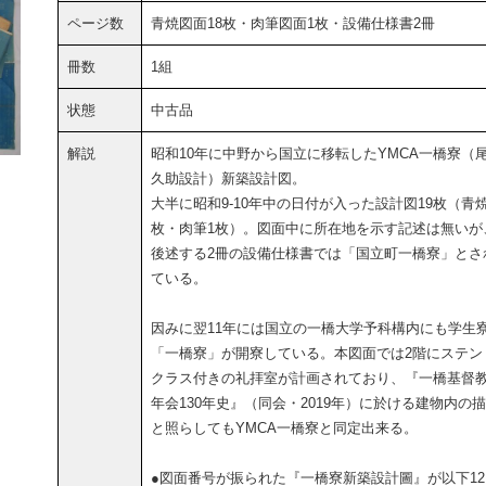
ページ数
青焼図面18枚・肉筆図面1枚・設備仕様書2冊
冊数
1組
状態
中古品
解説
昭和10年に中野から国立に移転したYMCA一橋寮（
久助設計）新築設計図。
大半に昭和9-10年中の日付が入った設計図19枚（青焼
枚・肉筆1枚）。図面中に所在地を示す記述は無いが
後述する2冊の設備仕様書では「国立町一橋寮」とさ
ている。
因みに翌11年には国立の一橋大学予科構内にも学生
「一橋寮」が開寮している。本図面では2階にステン
クラス付きの礼拝室が計画されており、『一橋基督
年会130年史』（同会・2019年）に於ける建物内の
と照らしてもYMCA一橋寮と同定出来る。
●図面番号が振られた『一橋寮新築設計圖』が以下12