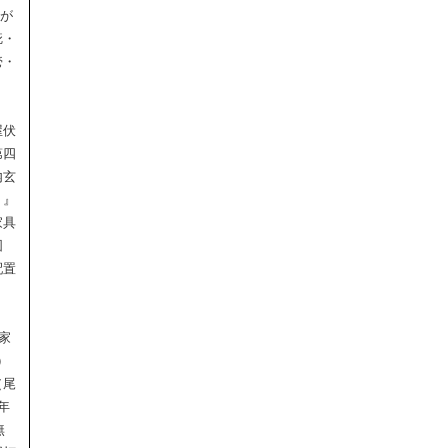
判が
疵・
壱・
屋伏
第四
内玄
）』
家具
図
配置
』
家
）
（尾
年
無