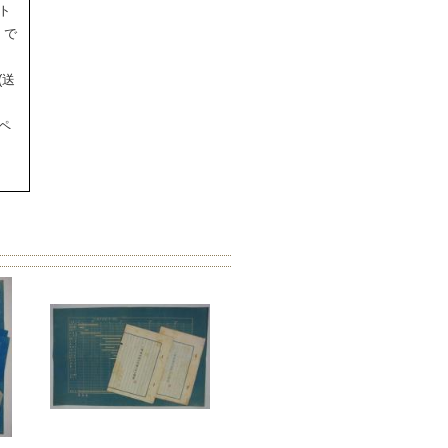
ト
」で
(送
ペ