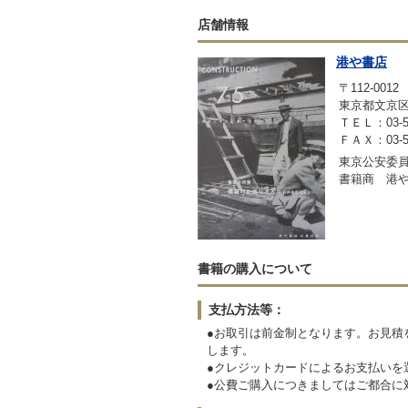
店舗情報
港や書店
〒112-0012
東京都文京区大
ＴＥＬ：03-53
ＦＡＸ：03-53
東京公安委員会
書籍商 港
書籍の購入について
支払方法等：
●お取引は前金制となります。お見積
します。
●クレジットカードによるお支払いを
●公費ご購入につきましてはご都合に