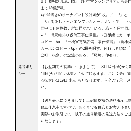
題）照明器具設計図』（礼拝堂シャンデリアから裏
まで18種所載）
●鉛筆書きのオーナメント設計図が1枚。／「P」と
「X」をあしらったエンブレムオーナメントで、上記
面中にも建物数ヵ所に描かれている。恐らく原寸図
●『一橋寮給排水設備工事仕様書』（罫紙綴にカーボ
コピー・5p）『一橋寮電気設備工事仕様書』（罫紙
カーボンコピー・8p）の2冊を附す。何れも巻頭に「
立町一橋寮」の記述がある。「尾崎」印有り。
発送ポリ
【お盆期間の営業につきまして】 8月14日(金)から
シー
18日(火)の間は休業とさせて頂きます。ご注文等に
る御対応は19日(水)からとなります。何卒ご了承下さ
い。
【送料表示につきまして】上記価格欄の送料表示は
修正作業中ですので、あくまでも目安とお考え下さ
実際のお取引では、以下の通り最適の発送方法をご
いたします。