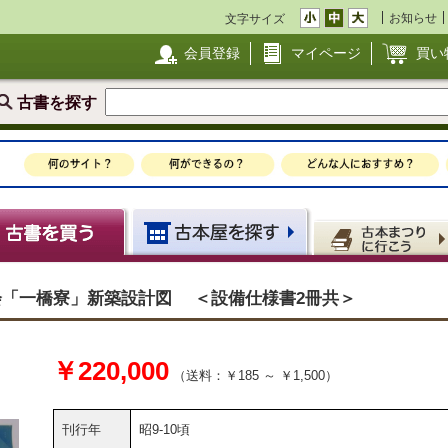
お知らせ
文字サイズ
会員登録
マイページ
買い
古書を探す
会「一橋寮」新築設計図 ＜設備仕様書2冊共＞
￥220,000
（送料：￥185 ～ ￥1,500）
刊行年
昭9-10頃