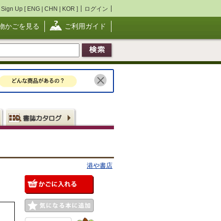
Sign Up [
ENG
|
CHN
|
KOR
]
ログイン
物かごを見る
ご利用ガイド
港や書店