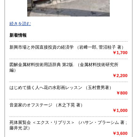
店舗にネットの商品は在庫していません。
続きを読む
ご来店前にご連絡お願いします。
新着情報
沿線名：都電荒川線・東西線
最寄駅：都電早稲田駅 徒歩3分・地下鉄早稲田駅 徒歩10分
新興市場と外国直接投資の経済学 （岩﨑一郎, 菅沼桂子 著）
営業時間：11:00〜18:00
￥1,700
定休日：月曜日・金曜日・祝日
図解金属材料技術用語辞典 第2版. （金属材料技術研究所
書籍の買取について
編）
￥2,200
出張買取致します。
はじめて描く人へ花の水彩画レッスン （玉村豊男著）
取り扱い分野
￥800
古書一般（その他）
音楽家のオフステージ （木之下晃 著）
￥1,000
死体展覧会 ＜エクス・リブリス＞ （ハサン・ブラーシム 著 ;
藤井光 訳）
￥3,600