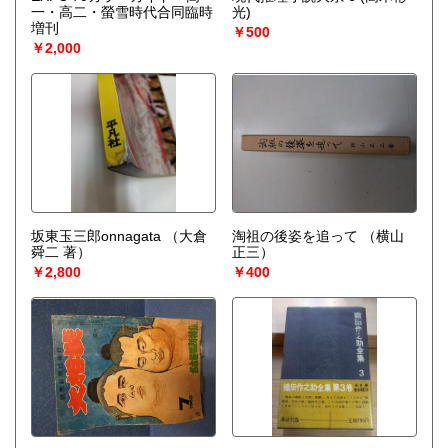
一・高二・螢雪時代合同臨時
光)
増刊
￥500
￥2,000
坂東玉三郎onnagata
（大倉
淘祖の後姿を追って
（横山
舜二 著）
正三）
￥2,800
￥400