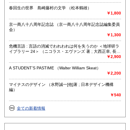
春回生の世界 島崎藤村の文学 （松本鶴雄）
￥1,800
京一商八十八周年記念誌 （京一商八十八周年記念誌編集委員
会）
￥1,300
危機言語 : 言語の消滅でわれわれは何を失うのか ＜地球研ラ
イブラリー 24＞ （ニコラス・エヴァンズ 著 ; 大西正幸, 長田
俊樹, 森若葉 訳）
￥2,900
A STUDENT’S PASTIME （Walter William Skeat）
￥2,200
マイナスのデザイン （水野誠一[他]著 ; 日本デザイン機構
編）
￥540
全ての新着情報