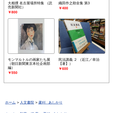
大相撲 名古屋場所特集
（読
織田作之助全集 第3
売新聞社）
￥400
￥800
モンマルトルの画家たち展
民法講義 ２
（近江／幸治
（朝日新聞東京本社企画部
【著】）
編）
￥600
￥550
ホーム
人文書院
蘆刈 : あしかり