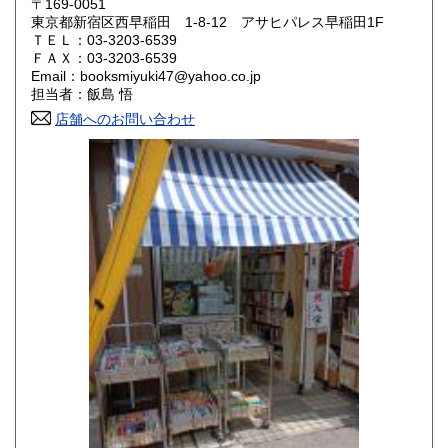
300円
300円
〒169-0051
東京都新宿区西早稲田 1-8-12 アサヒパレス早稲田1F
ＴＥＬ：03-3203-6539
山口県
徳島県
300円
300円
ＦＡＸ：03-3203-6539
Email：booksmiyuki47@yahoo.co.jp
香川県
愛媛県
300円
300円
担当者：飯島 悟
店舗へのお問い合わせ
高知県
福岡県
300円
300円
佐賀県
長崎県
300円
300円
熊本県
大分県
300円
300円
宮崎県
鹿児島県
300円
300円
沖縄県
300円