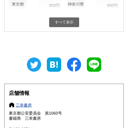
東京都
神奈川県
300円
300円
新潟県
富山県
300円
300円
すべて表示
石川県
福井県
300円
300円
山梨県
長野県
300円
300円
岐阜県
静岡県
300円
300円
愛知県
三重県
300円
300円
滋賀県
京都府
300円
300円
大阪府
兵庫県
300円
300円
店舗情報
奈良県
和歌山県
300円
300円
三幸書房
東京都公安委員会 第1060号
鳥取県
島根県
300円
300円
書籍商 三幸書房
岡山県
広島県