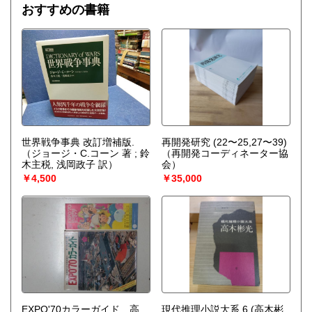
おすすめの書籍
世界戦争事典 改訂増補版.
再開発研究 (22〜25,27〜39)
（ジョージ・C.コーン 著 ; 鈴
（再開発コーディネーター協
木主税, 浅岡政子 訳）
会）
￥4,500
￥35,000
EXPO'70カラーガイド 高
現代推理小説大系 6 (高木彬