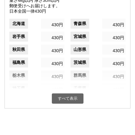
重さ4kg以内 厚さ3cm以内
郵便受けへお届けします。
日本全国一律430円
北海道
青森県
430円
430円
岩手県
宮城県
430円
430円
秋田県
山形県
430円
430円
福島県
茨城県
430円
430円
栃木県
群馬県
430円
430円
埼玉県
千葉県
430円
430円
すべて表示
東京都
神奈川県
430円
430円
新潟県
富山県
430円
430円
石川県
福井県
430円
430円