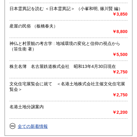
取り扱い分野
日本霊異記を読む ＜日本霊異記＞ （小峯和明, 篠川賢 編）
古書一般（その他）
￥3,850
◉江戸 ◉明治 ◉大正 ◉昭和の古書全般、古書画。
産屋の民俗 （板橋春夫）
￥8,800
神仏と村景観の考古学 : 地域環境の変化と信仰の視点から
（笹生衛 著）
￥5,500
株主名簿 名古屋鉄道株式会社 昭和13年4月30日現在
￥2,750
文化住宅展覧会に就て ＜名港土地株式会社主催文化住宅展
覧会＞
￥2,750
名港土地分譲案内
￥2,200
全ての新着情報