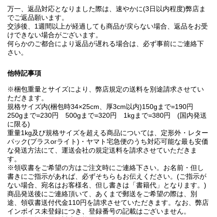
万一、返品対応となりました際は、速やかに(3日以内程度)弊店ま
でご返品願います。
交渉後、1週間以上が経過しても商品が戻らない場合、返品をお受
けできない場合がございます。
何らかのご都合により返品が遅れる場合は、必ず事前にご連絡下
さい。
他特記事項
※梱包重量とサイズにより、弊店規定の送料を別途請求させてい
ただきます。
規格サイズ内(梱包時34×25cm、厚3cm以内)150gまで=190円
250gまで=230円 500gまで=320円 1kgまで=380円 (国内発送
に限る)
重量1kg及び規格サイズを超える商品については、定形外・レター
パック(プラスorライト)・ヤマト宅急便のうち対応可能な最も安価
な発送方法にて、運送会社の規定送料を請求させていただきま
す。
※領収書をご希望の方はご注文時にご連絡下さい。お名前・但し
書きにご指示があれば、必ずそちらもお伝えください。(ご指示が
ない場合、宛名はお客様名、但し書きは「書籍代」となります。)
商品発送後にご連絡頂いて、あくまで郵送をご希望の際は、別
途、領収書送付代金110円を請求させていただきます。なお、弊店
インボイス未登録につき、登録番号の記載はございません。