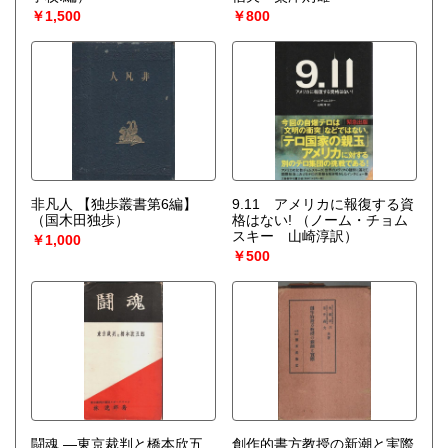
￥1,500
￥800
非凡人 【独歩叢書第6編】
9.11 アメリカに報復する資
（国木田独歩）
格はない!
（ノーム・チョム
スキー 山崎淳訳）
￥1,000
￥500
闘魂 ―東京裁判と橋本欣五
創作的書方教授の新潮と実際