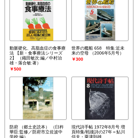
動脈硬化、高脂血症の食事療
世界の艦船 658 特集:近未
法 【新・食事療法シリーズ
来の空母 （2006年5月号）
2】
（織田敏次:編／中村治
￥300
雄・落合敏:著）
￥500
防府 （郷土史読本）
（臼杵
現代詩手帖 1972年8月号 増
華臣:監修／防府市立佐波中
頁特集/戦後詩の27年＝鮎川
学校:編）
信夫・粟津則雄