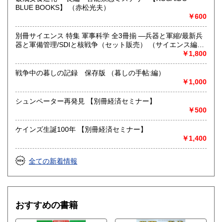
際に、お売りいただけるお品の内容・数量も、合わせてお知
BLUE BOOKS】 （赤松光夫）
らせください。
￥600
取り扱い分野
別冊サイエンス 特集 軍事科学 全3冊揃 ―兵器と軍縮/最新兵
美術工芸、外国文学、趣味、サブカルチャー、古書一般（そ
器と軍備管理/SDIと核戦争（セット販売） （サイエンス編集
の他）
部:編）
￥1,800
戦争中の暮しの記録 保存版 （暮しの手帖:編）
￥1,000
シュンペーター再発見 【別冊経済セミナー】
￥500
ケインズ生誕100年 【別冊経済セミナー】
￥1,400
全ての新着情報
おすすめの書籍