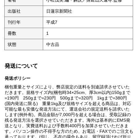
著者
小松茂美:編・解説／身延山久遠寺:監修
出版社
日蓮宗新聞社
刊行年
平成7
冊数
1
状態
中古品
発送について
発送ポリシー
梱包重量とサイズにより、弊店規定の送料を別途請求させていた
だきます。規格サイズ内(梱包時34×25cm、厚3cm以内)150gまで
=190円 250gまで=230円 500gまで=320円 1kgまで=380円
(国内発送に限る) 重量1kg及び規格サイズを超える商品は、対応
可能な最も安価な発送方法にて、運送会社の規定送料を請求いた
します(例外有)。商品金額が7,000円を超える場合は、受取記録の
残る発送方法を選択させていただきます。海外は基本的にEMS発
送となり、実費送料および手数料400円を加算させていただきま
す。パソコン操作の不得手な方のため、お電話・FAXでのご注文も
承っております。(但し、不在の場合もあり。留守録頂ければ折り