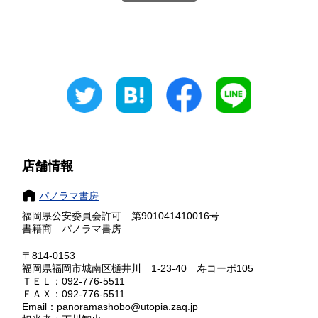
石川県
福井県
1,560円
1,560円
山梨県
長野県
1,820円
1,820円
岐阜県
静岡県
1,560円
1,560円
愛知県
三重県
1,560円
1,560円
滋賀県
京都府
1,450円
1,450円
店舗情報
大阪府
兵庫県
1,450円
1,450円
パノラマ書房
奈良県
和歌山県
1,450円
1,450円
福岡県公安委員会許可 第901041410016号
書籍商 パノラマ書房
鳥取県
島根県
1,370円
1,370円
〒814-0153
岡山県
広島県
1,370円
1,370円
福岡県福岡市城南区樋井川 1-23-40 寿コーポ105
ＴＥＬ：092-776-5511
ＦＡＸ：092-776-5511
山口県
徳島県
1,370円
1,450円
Email：panoramashobo@utopia.zaq.jp