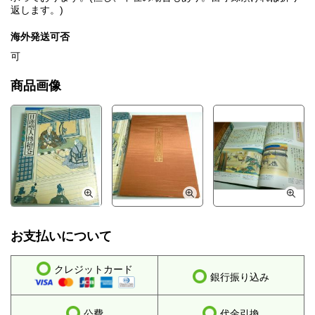
返します。)
海外発送可否
可
商品画像
お支払いについて
クレジットカード
銀行振り込み
公費
代金引換