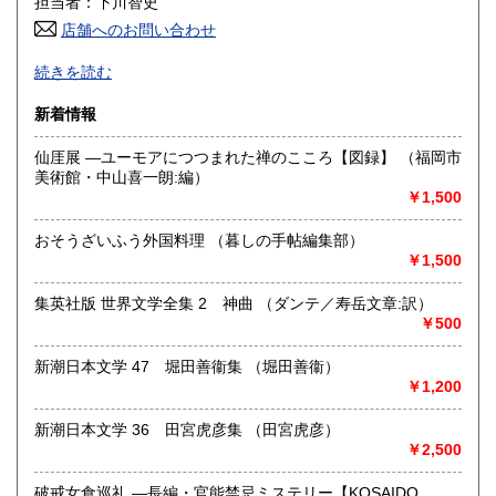
担当者：下川智史
香川県
愛媛県
1,450円
1,450円
店舗へのお問い合わせ
高知県
福岡県
※パソコン操作の不得手な方のため、お電話・ＦＡＸでのご
1,450円
1,340円
続きを読む
注文も承っております。（但し、不在の場合もあり。留守録
頂ければ折り返します。）
佐賀県
長崎県
1,340円
1,340円
新着情報
※海外への発送は、その時の状況や送付先によっては、対応
熊本県
大分県
仙厓展 ―ユーモアにつつまれた禅のこころ【図録】 （福岡市
1,340円
1,340円
出来ない場合があります。（sorry. Depending on the
美術館・中山喜一朗:編）
international situation at that time, it may not be possible to
ship overseas depending on the destination country.）
￥1,500
宮崎県
鹿児島県
1,340円
1,340円
沿線名：-
おそうざいふう外国料理 （暮しの手帖編集部）
沖縄県
2,130円
最寄駅：-
￥1,500
営業時間：11:00〜20:00 (無店舗営業)
定休日：日曜日定休
集英社版 世界文学全集 2 神曲 （ダンテ／寿岳文章:訳）
￥500
書籍の買取について
新潮日本文学 47 堀田善衞集 （堀田善衞）
年代を問わず、すべての書籍及び雑誌が買取対象です。
￥1,200
特に昔のミステリーや探偵小説、幻想文学、怪奇文学、SF小
説及びそれらに関連する書籍で珍しいものがございました
新潮日本文学 36 田宮虎彦集 （田宮虎彦）
ら、高く評価させていただきます。
￥2,500
「出張買取」「持込買取」「宅配便による買取」にて行って
おります。まずは、ご希望の買取方法をご連絡下さい。その
破戒女食巡礼 ―長編・官能禁忌ミステリー【KOSAIDO