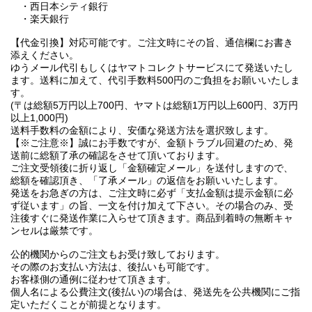
・西日本シティ銀行
・楽天銀行
【代金引換】対応可能です。ご注文時にその旨、通信欄にお書き
添えください。
ゆうメール代引もしくはヤマトコレクトサービスにて発送いたし
ます。送料に加えて、代引手数料500円のご負担をお願いいたしま
す。
(〒は総額5万円以上700円、ヤマトは総額1万円以上600円、3万円
以上1,000円)
送料手数料の金額により、安価な発送方法を選択致します。
【※ご注意※】誠にお手数ですが、金額トラブル回避のため、発
送前に総額了承の確認をさせて頂いております。
ご注文受領後に折り返し「金額確定メール」を送付しますので、
総額を確認頂き、「了承メール」の返信をお願いいたします。
発送をお急ぎの方は、ご注文時に必ず「支払金額は提示金額に必
ず従います」の旨、一文を付け加えて下さい。その場合のみ、受
注後すぐに発送作業に入らせて頂きます。商品到着時の無断キャ
ンセルは厳禁です。
公的機関からのご注文もお受け致しております。
その際のお支払い方法は、後払いも可能です。
お客様側の通例に従わせて頂きます。
個人名による公費注文(後払い)の場合は、発送先を公共機関にご指
定いただくことが前提となります。