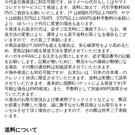
※代金引換発送に対応可能です。ゆうメール代引もしくはヤマト
コレクトサービスにて発送します。送料に加えて、代引手数料500
円のご負担をお願いいたします。(〒は総額5万円以上700円、ヤマ
トは総額1万円以上750円、3万円以上1,000円)送料手数料の金額に
より、ゆうパック代引に変更の場合もあります。
※発送をお急ぎの方は、必ずご注文時にご連絡下さい。なお、発
送方法の変更により、通常よりも若干送料が高くなる場合もござ
いますので、その旨ご了承願います。
※商品金額が7,000円を超える場合は、安心確実性をより高めるた
め、受取記録の残る発送方法を選択させていただきます。
※ハガキやFAXによる注文もお受けしますが、必ず電話番号の記載
をお願いします。記載が無いために、弊店からの連絡が郵便にな
る場合、その際の通信料は別途請求させていただきます。
※海外発送にも対応可能ですが、お支払いは「日本の古本屋」の
クレジット決済に限定させていただきます。送料は実費にて請求
させていただきます。基本的に国際Eパケットによる発送です(不
可能な場合はEMS発送)。また、手数料として別途400円加算させ
ていただきます。
※過去のお取引状況および業者間ブラックリストなどより、弊店
が必要と判断した場合、誠に勝手ながら弊店側よりお取引をキャ
ンセルさせて頂く場合がございますので、その際は何卒ご了承願
います。
送料について