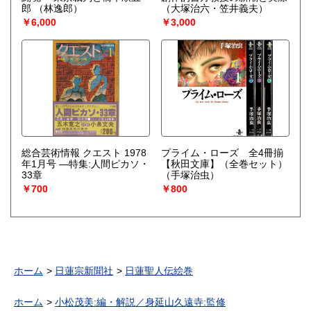
郎
（林逸郎）
（大塚治六・笠井義夫）
￥6,000
￥3,000
総合芸術情報 クエスト 1978
プライム・ローズ 全4冊揃
年1月号 ―特集:人間ピカソ・
【秋田文庫】（全巻セット）
33章
（手塚治虫）
￥700
￥800
ホーム
日蓮宗新聞社
日蓮聖人伝絵巻
ホーム
小松茂美:編・解説／身延山久遠寺:監修