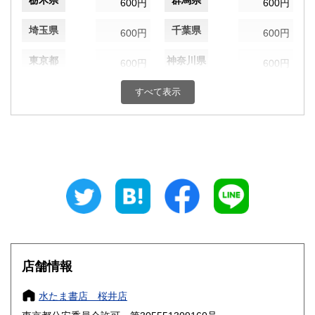
栃木県
群馬県
600円
600円
埼玉県
千葉県
600円
600円
東京都
神奈川県
600円
600円
新潟県
富山県
すべて表示
600円
600円
石川県
福井県
600円
600円
山梨県
長野県
600円
600円
岐阜県
静岡県
600円
600円
愛知県
三重県
600円
600円
滋賀県
京都府
600円
600円
店舗情報
大阪府
兵庫県
600円
600円
水たま書店 桜井店
奈良県
和歌山県
600円
600円