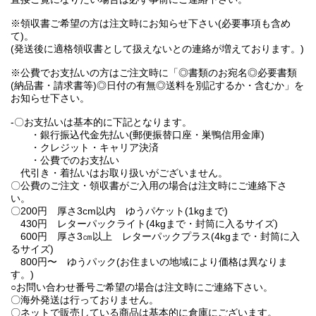
※領収書ご希望の方は注文時にお知らせ下さい(必要事項も含め
て)。
(発送後に適格領収書として扱えないとの連絡が増えております。)
※公費でお支払いの方はご注文時に「◎書類のお宛名◎必要書類
(納品書・請求書等)◎日付の有無◎送料を別記するか・含むか」を
お知らせ下さい。
-〇お支払いは基本的に下記となります。
・銀行振込代金先払い(郵便振替口座・巣鴨信用金庫)
・クレジット・キャリア決済
・公費でのお支払い
代引き・着払いはお取り扱いがございません。
〇公費のご注文・領収書がご入用の場合は注文時にご連絡下さ
い。
〇200円 厚さ3cm以内 ゆうパケット(1kgまで)
430円 レターパックライト(4kgまで・封筒に入るサイズ)
600円 厚さ3㎝以上 レターパックプラス(4kgまで・封筒に入
るサイズ)
800円〜 ゆうパック(お住まいの地域により価格は異なりま
す。)
○お問い合わせ番号ご希望の場合は注文時にご連絡下さい。
〇海外発送は行っておりません。
〇ネットで販売している商品は基本的に倉庫にございます。