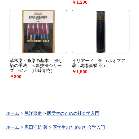
￥1,200
草木染・糸染の基本 ―浸し
イリアード 全
（ホオマア
染の手法―＜新技法シリー
著 ; 馬場孤蝶 訳）
ズ 67＞
（山崎青樹）
￥1,500
￥800
ホーム
晃洋書房
医学生のための社会学入門
ホーム
恩田守雄 著
医学生のための社会学入門