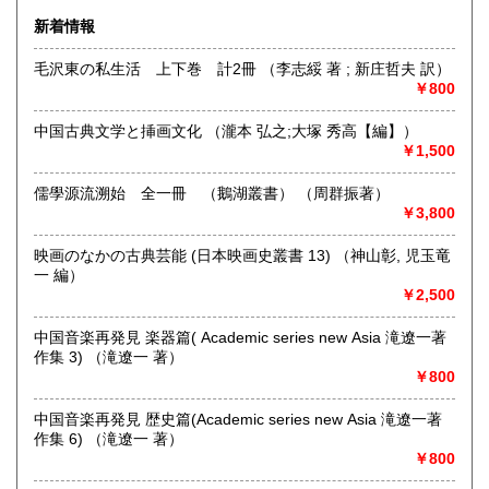
新着情報
毛沢東の私生活 上下巻 計2冊 （李志綏 著 ; 新庄哲夫 訳）
￥800
中国古典文学と挿画文化 （瀧本 弘之;大塚 秀高【編】）
￥1,500
儒學源流溯始 全一冊 （鵝湖叢書） （周群振著）
￥3,800
映画のなかの古典芸能 (日本映画史叢書 13) （神山彰, 児玉竜
一 編）
ネット販売を主に多ジャンルの書籍をお取り扱いしておりま
￥2,500
す
奈良県での専門書買取りはお任せください！
中国音楽再発見 楽器篇( Academic series new Asia 滝遼一著
大量の書籍から蔵書の整理まで
作集 3) （滝遼一 著）
★ISBN有の書籍・戦前・戦中の古書・紙物(古いチラシなど)
￥800
専門書(社会科学・書道・哲学などなど)
パンフレット・絵葉書・古写真等 CD・DVDなど 買取りして
中国音楽再発見 歴史篇(Academic series new Asia 滝遼一著
おります！！
作集 6) （滝遼一 著）
まずはお気軽にお問い合わせください!
￥800