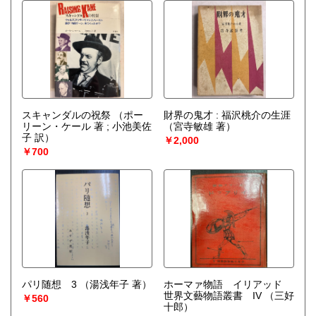
スキャンダルの祝祭
（ポー
財界の鬼才 : 福沢桃介の生涯
リーン・ケール 著 ; 小池美佐
（宮寺敏雄 著）
子 訳）
￥2,000
￥700
パリ随想 3
（湯浅年子 著）
ホーマァ物語 イリアッド
世界文藝物語叢書 IV
（三好
￥560
十郎）