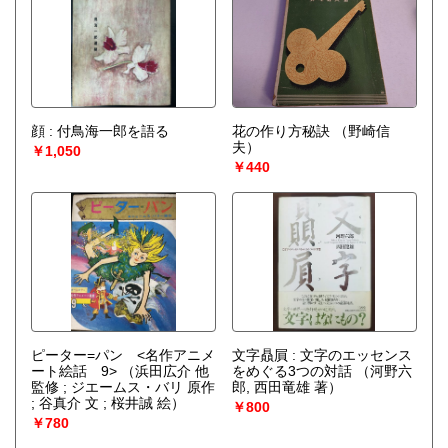
顔 : 付鳥海一郎を語る
花の作り方秘訣
（野崎信
夫）
￥1,050
￥440
ピーター=パン <名作アニメ
文字贔屓 : 文字のエッセンス
ート絵話 9>
（浜田広介 他
をめぐる3つの対話
（河野六
監修 ; ジエームス・バリ 原作
郎, 西田竜雄 著）
; 谷真介 文 ; 桜井誠 絵）
￥800
￥780