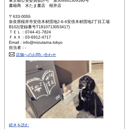
東京都公安委員会許可 第305551309160号
書籍商 水たま書店 桜井店
鳥取県
島根県
600円
600円
〒633-0055
岡山県
広島県
600円
600円
奈良県桜井市安倍木材団地2-6-6安倍木材団地2丁目工場
B102(登録番号T1810713053417)
ＴＥＬ：0744-41-7824
山口県
徳島県
600円
600円
ＦＡＸ：03-6912-4717
Email：info@mizutama.tokyo
香川県
愛媛県
600円
600円
担当者：-
店舗へのお問い合わせ
高知県
福岡県
600円
600円
佐賀県
長崎県
600円
600円
熊本県
大分県
600円
600円
宮崎県
鹿児島県
600円
600円
沖縄県
600円
続きを読む