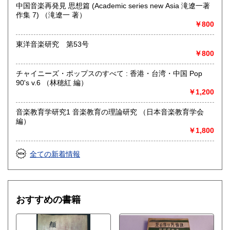
沿線名：近鉄大阪線
中国音楽再発見 思想篇 (Academic series new Asia 滝遼一著
最寄駅：桜井駅
作集 7) （滝遼一 著）
営業時間：11時‐17時
￥800
定休日：金曜日(その他の曜日でも出張買取等により休みの場
合がございます)
東洋音楽研究 第53号
￥800
書籍の買取について
チャイニーズ・ポップスのすべて : 香港・台湾・中国 Pop
水たま書店 ではお買取り大歓迎です
90's v.6 （林穂紅 編）
￥1,200
駐車場ございます
詳しくはHPをご覧ください
音楽教育学研究1 音楽教育の理論研究 （日本音楽教育学会
編）
￥1,800
取り扱い分野
総記、哲学宗教、歴史、社会科学、自然科学、美術工芸、国
全ての新着情報
語国文、外国文学、古典籍、近代文献、趣味、サブカルチャ
ー、古書一般（その他）
おすすめの書籍