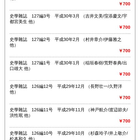
￥700
沿線名：京成線
史學雜誌 127編3号 平成30年3月 （吉井文美/窪添慶文/宇
最寄駅：堀切菖蒲園駅徒歩約1分
都宮美生 他）
営業時間：12:00〜17:00
￥700
定休日：店舗は雨天休業及び「不定休」です。店舗での日時
指定受取は出来かねます。
史學雜誌 127編2号 平成30年2月 （村井章介/伊藤雅之
書籍の買取について
他）
￥700
-
史學雜誌 127編1号 平成30年1月 （稲垣春樹/荒野泰典/出
取り扱い分野
口雄大 他）
￥700
哲学宗教、歴史、社会科学、自然科学、美術工芸、国語国
文、外国文学、近代文献、趣味、サブカルチャー
史學雜誌 126編12号 平成29年12月 （長野壮一/久野洋
他）
￥700
史學雜誌 126編11号 平成29年11月 （神戸航介/渡辺節夫/
洪性珉 他）
￥700
史學雜誌 126編10号 平成29年10月 （杉森玲子/井上敬介/
松本和久 他）