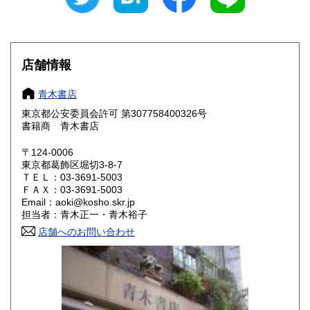
760円
760円
滋賀県
京都府
870円
870円
大阪府
兵庫県
870円
870円
店舗情報
奈良県
和歌山県
870円
870円
青木書店
東京都公安委員会許可 第307758400326号
鳥取県
島根県
1,030円
1,030円
書籍商 青木書店
岡山県
広島県
1,030円
1,030円
〒124-0006
東京都葛飾区堀切3-8-7
ＴＥＬ：03-3691-5003
山口県
徳島県
1,030円
1,030円
ＦＡＸ：03-3691-5003
Email：aoki@kosho.skr.jp
香川県
愛媛県
1,030円
1,030円
担当者：青木正一・青木裕子
店舗へのお問い合わせ
高知県
福岡県
1,030円
1,290円
佐賀県
長崎県
1,290円
1,290円
熊本県
大分県
1,290円
1,290円