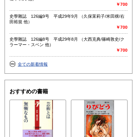
￥700
史學雜誌 126編9号 平成29年9月 （久保茉莉子/米田穣/右
田裕規 他）
￥700
史學雜誌 126編8号 平成29年8月 （大西克典/篠崎敦史/ク
ラーマー・スベン 他）
￥700
全ての新着情報
おすすめの書籍