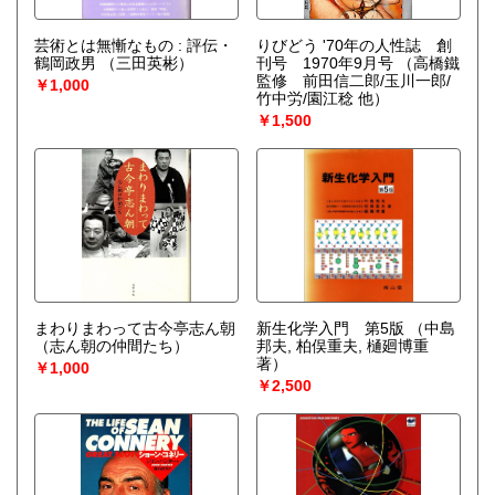
芸術とは無慚なもの : 評伝・
りびどう '70年の人性誌 創
鶴岡政男
（三田英彬）
刊号 1970年9月号
（高橋鐵
監修 前田信二郎/玉川一郎/
￥1,000
竹中労/園江稔 他）
￥1,500
まわりまわって古今亭志ん朝
新生化学入門 第5版
（中島
（志ん朝の仲間たち）
邦夫, 柏俣重夫, 樋廻博重
著）
￥1,000
￥2,500