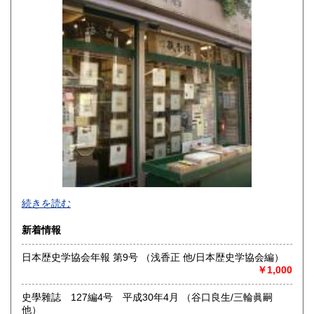
宮崎県
鹿児島県
1,290円
1,290円
沖縄県
1,330円
続きを読む
新着情報
日本歴史学協会年報 第9号 （浅香正 他/日本歴史学協会編）
￥1,000
東京下町で七十四年、一冊一冊を大切にお届けします。幅広
い分野で日々更新中。ホームページにもお立ち寄りくださ
史學雜誌 127編4号 平成30年4月 （谷口良生/三輪眞嗣
い。
他）
https://aokishoten.sakura.ne.jp/