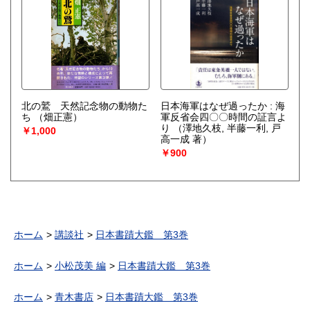
北の鷲 天然記念物の動物た
日本海軍はなぜ過ったか : 海
ち
（畑正憲）
軍反省会四〇〇時間の証言よ
り
（澤地久枝, 半藤一利, 戸
￥1,000
高一成 著）
￥900
ホーム
講談社
日本書蹟大鑑 第3巻
ホーム
小松茂美 編
日本書蹟大鑑 第3巻
ホーム
青木書店
日本書蹟大鑑 第3巻