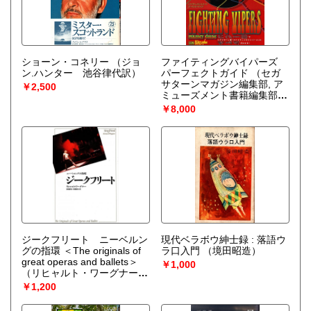
ショーン・コネリー
（ジョ
ファイティングバイパーズ
ン.ハンター 池谷律代訳）
パーフェクトガイド
（セガ
サターンマガジン編集部, ア
￥2,500
ミューズメント書籍編集部
編）
￥8,000
ジークフリート ニーベルン
現代ベラボウ紳士録 : 落語ウ
グの指環 ＜The originals of
ラ口入門
（境田昭造）
great operas and ballets＞
￥1,000
（リヒャルト・ワーグナー
原作 ; 高橋康也, 高橋宣也
￥1,200
訳）