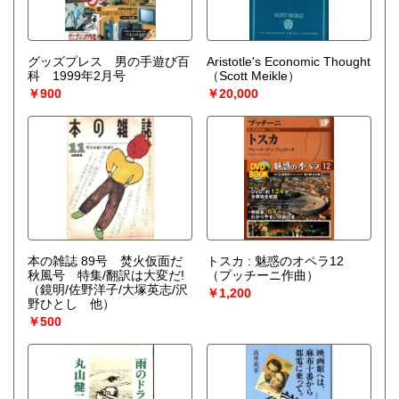
グッズプレス 男の手遊び百
Aristotle's Economic Thought
科 1999年2月号
（Scott Meikle）
￥900
￥20,000
本の雑誌 89号 焚火仮面だ
トスカ : 魅惑のオペラ12
秋風号 特集/翻訳は大変だ!
（プッチーニ作曲）
（鏡明/佐野洋子/大塚英志/沢
￥1,200
野ひとし 他）
￥500