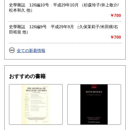
史學雜誌 126編10号 平成29年10月 （杉森玲子/井上敬介/
松本和久 他）
￥700
史學雜誌 126編9号 平成29年9月 （久保茉莉子/米田穣/右
田裕規 他）
￥700
全ての新着情報
おすすめの書籍