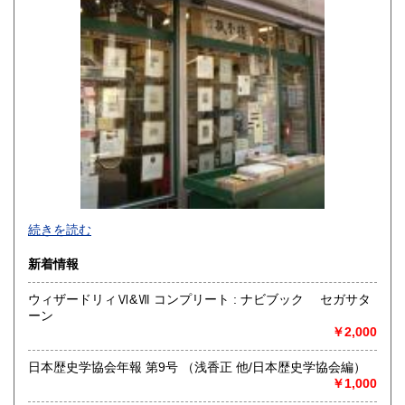
沖縄県
1,330円
続きを読む
新着情報
ウィザードリィⅥ&Ⅶ コンプリート : ナビブック セガサタ
ーン
東京下町で七十四年、一冊一冊を大切にお届けします。幅広
￥2,000
い分野で日々更新中。ホームページにもお立ち寄りくださ
い。
日本歴史学協会年報 第9号 （浅香正 他/日本歴史学協会編）
https://aokishoten.sakura.ne.jp/
￥1,000
沿線名：京成線