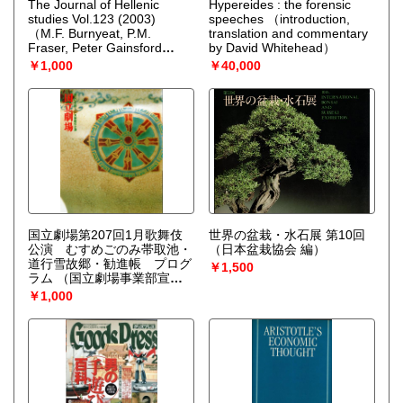
The Journal of Hellenic
Hypereides : the forensic
studies Vol.123 (2003)
speeches
（introduction,
（M.F. Burnyeat, P.M.
translation and commentary
Fraser, Peter Gainsford
by David Whitehead）
(他)）
￥1,000
￥40,000
国立劇場第207回1月歌舞伎
世界の盆栽・水石展 第10回
公演 むすめごのみ帯取池・
（日本盆栽協会 編）
道行雪故郷・勧進帳 プログ
￥1,500
ラム
（国立劇場事業部宣伝
課）
￥1,000