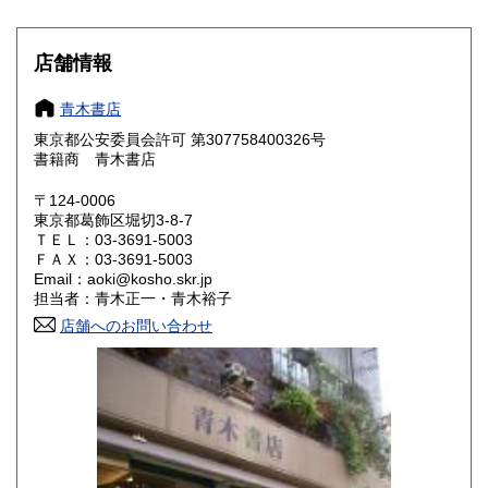
滋賀県
京都府
870円
870円
大阪府
兵庫県
870円
870円
店舗情報
奈良県
和歌山県
870円
870円
青木書店
東京都公安委員会許可 第307758400326号
鳥取県
島根県
1,030円
1,030円
書籍商 青木書店
岡山県
広島県
1,030円
1,030円
〒124-0006
東京都葛飾区堀切3-8-7
ＴＥＬ：03-3691-5003
山口県
徳島県
1,030円
1,030円
ＦＡＸ：03-3691-5003
Email：aoki@kosho.skr.jp
香川県
愛媛県
1,030円
1,030円
担当者：青木正一・青木裕子
店舗へのお問い合わせ
高知県
福岡県
1,030円
1,290円
佐賀県
長崎県
1,290円
1,290円
熊本県
大分県
1,290円
1,290円
宮崎県
鹿児島県
1,290円
1,290円