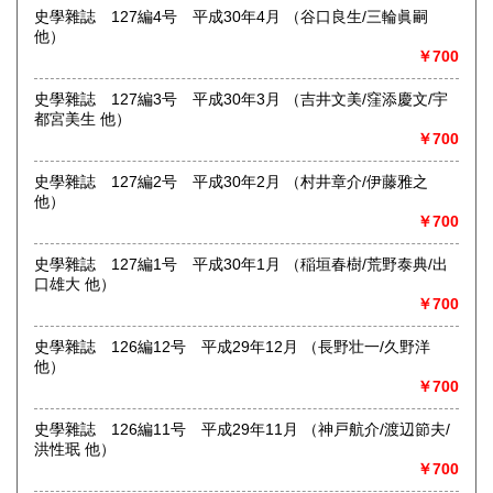
史學雜誌 127編4号 平成30年4月 （谷口良生/三輪眞嗣
最寄駅：堀切菖蒲園駅徒歩約1分
他）
営業時間：12:00〜17:00
￥700
定休日：店舗は雨天休業及び「不定休」です。店舗での日時
指定受取は出来かねます。
史學雜誌 127編3号 平成30年3月 （吉井文美/窪添慶文/宇
書籍の買取について
都宮美生 他）
￥700
-
史學雜誌 127編2号 平成30年2月 （村井章介/伊藤雅之
取り扱い分野
他）
￥700
哲学宗教、歴史、社会科学、自然科学、美術工芸、国語国
文、外国文学、近代文献、趣味、サブカルチャー
史學雜誌 127編1号 平成30年1月 （稲垣春樹/荒野泰典/出
口雄大 他）
￥700
史學雜誌 126編12号 平成29年12月 （長野壮一/久野洋
他）
￥700
史學雜誌 126編11号 平成29年11月 （神戸航介/渡辺節夫/
洪性珉 他）
￥700