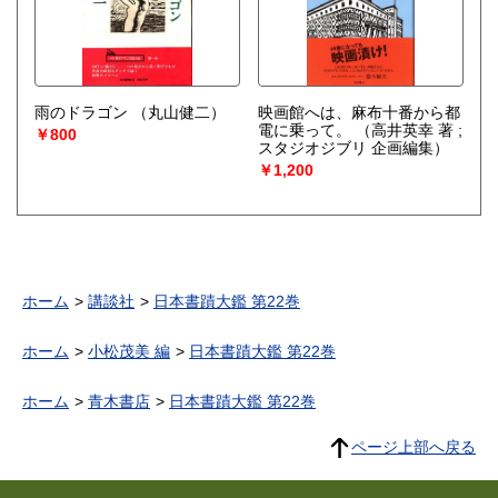
雨のドラゴン
（丸山健二）
映画館へは、麻布十番から都
電に乗って。
（高井英幸 著 ;
￥800
スタジオジブリ 企画編集）
￥1,200
ホーム
講談社
日本書蹟大鑑 第22巻
ホーム
小松茂美 編
日本書蹟大鑑 第22巻
ホーム
青木書店
日本書蹟大鑑 第22巻
ページ上部へ戻る