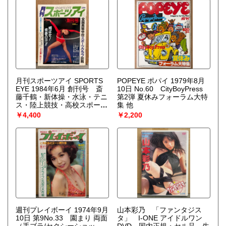
ン モンロー/ブリジット バル
ドー など） ヌード8p・女優
りょう 8p・ジェームズ キャ
メロンvs押井守 対談・ジョ
ン レノンを撃った男 マー
ク・チャップマン インタビ
ュー 他
月刊スポーツアイ SPORTS
POPEYE ポパイ 1979年8月
EYE 1984年6月 創刊号 斎
10日 No.60 CityBoyPress
藤千鶴・新体操・水泳・テニ
第2弾 夏休みフォーラム大特
ス・陸上競技・高校スポーツ
集 他
他
￥4,400
￥2,200
週刊プレイボーイ 1974年9月
山本彩乃 「ファンタジス
10日 第9No.33 園まり 両面
タ」 I-ONE アイドルワン
（手ブラ/セクシーショッ
DVD 国内正規・セル品 生