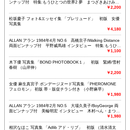
ンナップ付 特集:もうひとつの世界2 夢 まつざきあけみ・
沿線名：地下鉄(三田線、新宿線、半蔵門線) JR(中央・総武
木村べん 他 少女のための耽美派マガジン 隔月刊 耽美系
￥2,200
線)
最寄駅：神保町駅 御茶ノ水駅
松坂慶子 フォト&エッセイ集 「プレリュード」 初版 女優
営業時間：12:00-20:00
写真集
定休日：なし 年末は30日午後5時に閉店、年始は3日正午よ
￥4,180
り開店します
ALLAN アラン 1984年4月 NO.6 高橋京子/Walking Distance
書籍の買取について
両面ピンナップ付 平野威馬雄 インタビュー 特集:もうひと
つの世界 精神について 山田章博・まつざきあけみ・木村べ
￥1,100
メール web@bookdash.net または専用ページでお問い合
ん 他 少女のための耽美派マガジン 隔月刊 耽美系
わせください。
お電話 03-3219-5991でも受け付けております。
木下優 写真集 「BOND PHOTOBOOK１」 初版 緊縛/雪村
春樹 （山岸伸）
お取引内容は、ご依頼されたあとの返信メールに、さらに詳
￥2,200
しく説明した文章をお付けしております。ご安心ください。
女優 麻生真宮子 ボンデージヌード写真集 「PHEROMONE
フェロモン」 初版 帯・販促チラシ付き （小野麻早）
取り扱い分野
￥1,980
趣味、サブカルチャー、古書一般（その他）
女優・アイドル・グラビア・アダルトや映画・マンガ等
ALLAN アラン 1984年2月 NO.5 大場久美子/BoyGeorge 両
面ピンナップ付 美輪明宏 インタビュー 木村べん・まつざ
きあけみ 他 少女のための耽美派マガジン 隔月刊 耽美系
￥1,980
相沢なほこ 写真集 「Adlib アド・リブ」 初版 （清水清太