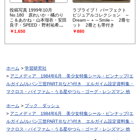
投稿写真 1999年10月
ラブライブ！ パーフェクト
No.180 原れいか・橘のり
ビジュアルコレクション ～
こ＆あかね・山本瑠衣・安田
Dream～＋～Smile～ 2冊セ
良子・SPEED・野村祐希・
ット 2冊とも帯付き
弓永かおり 他
￥1,650
￥880
ホーム
学習研究社
アニメディア 1984年6月 美少女特集シール・ピンナップ(エ
ルガイム/ルパン三世PARTⅢなど)付き エルガイム設定資料集・
マクロス・バイファム・うる星やつら・ゴーグ・レンズマン 他
ホーム
ブック ダッシュ
アニメディア 1984年6月 美少女特集シール・ピンナップ(エ
ルガイム/ルパン三世PARTⅢなど)付き エルガイム設定資料集・
マクロス・バイファム・うる星やつら・ゴーグ・レンズマン 他