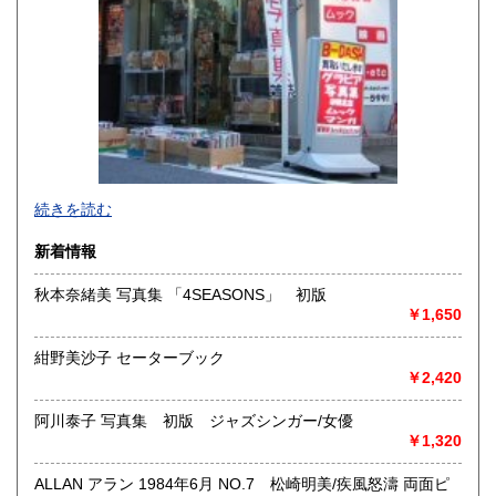
宮崎県
鹿児島県
600円
600円
沖縄県
600円
新旧女優・アイドルのグラビア、なつかしの本
続きを読む
映画・特撮、ゲーム・アニメ古漫画などの趣味本は当店にお
まかせください。
新着情報
お取り扱いは、趣味のものすべてにわたります。
秋本奈緒美 写真集 「4SEASONS」 初版
グラビアアイドル雑誌(キャンディーズなどの昔の女優・アイ
￥1,650
ドルも歓迎)
写真集・イメージビデオ(DVD)、雑誌(成人問わず)
古マンガ・アニメロマンアルバム系、イラスト集、
紺野美沙子 セーターブック
美少女ゲーム、プレミアゲーム、攻略本・設定資料集
￥2,420
映画パンフレット、プレミアトイ、音楽
CD・ビデオ・DVD・LD
阿川泰子 写真集 初版 ジャズシンガー/女優
￥1,320
どんなジャンルでも買取することができます。
東京近郊出張買取していますのでお気軽にご相談ください。
ALLAN アラン 1984年6月 NO.7 松崎明美/疾風怒濤 両面ピ