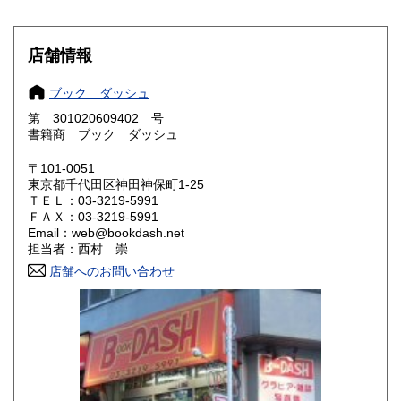
滋賀県
京都府
600円
600円
店舗情報
大阪府
兵庫県
600円
600円
ブック ダッシュ
奈良県
和歌山県
600円
600円
第 301020609402 号
書籍商 ブック ダッシュ
鳥取県
島根県
600円
600円
〒101-0051
岡山県
広島県
600円
600円
東京都千代田区神田神保町1-25
ＴＥＬ：03-3219-5991
ＦＡＸ：03-3219-5991
山口県
徳島県
600円
600円
Email：web@bookdash.net
担当者：西村 崇
香川県
愛媛県
600円
600円
店舗へのお問い合わせ
高知県
福岡県
600円
600円
佐賀県
長崎県
600円
600円
熊本県
大分県
600円
600円