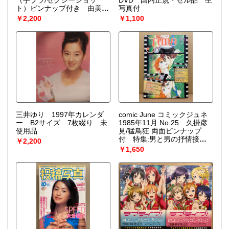
ト）ピンナップ付き 由美か
写真付
おる ビキニ・夏木レナ ヌー
￥2,200
￥1,100
ド・田中エリカ ビキニ・PB
ペットヌードファンタジー
（関根恵子/秋吉久美子/池島
ルリ子/池玲子/片桐夕子/田中
真理/青木英美/中山麻里）・
梓みちよ・しばたはつみ・前
浜みどり・梶たか子・宮田雅
代 ビキニ・朝丘雪路・甲子
園 銚子商・読み切り 牛次郎/
さいとう民生「ゴト師 白糸
のお銀 他
三井ゆり 1997年カレンダ
comic June コミックジュネ
ー B2サイズ 7枚綴り 未
1985年11月 No.25 久掛彦
使用品
見/猛鳥狂 両面ピンナップ
付 特集:男と男の抒情接
￥2,200
吻 坂田靖子・蔦峰麻利子・
￥1,650
黒川あづさ・鹿野景子・竹宮
恵子・みずかみゆり 他 い
ま、危険な愛を超えて 耽美
系 BL