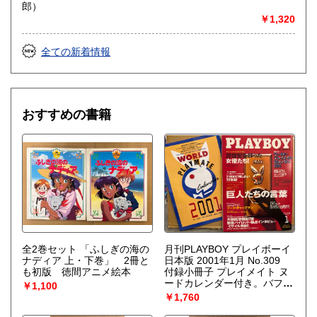
郎）
￥1,320
全ての新着情報
おすすめの書籍
全2巻セット 「ふしぎの海の
月刊PLAYBOY プレイボーイ
ナディア 上・下巻」 2冊と
日本版 2001年1月 No.309
も初版 徳間アニメ絵本
付録小冊子 プレイメイト ヌ
ードカレンダー付き。バフィ
￥1,100
ー テイラー 両面ヌードピン
￥1,760
ナップ付き+ヌード7p・20世
紀を飾った女優たち（マリリ