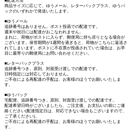
■配送方法
商品サイズに応じて、ゆうメール、レターパックプラス、ゆうパ
ックのいずれかで発送いたします。
■ゆうメール
追跡番号はありません。ポスト投函での配達です。
週末や祝日には配達がおこなわれません。
まれに、荷物がポストに入らず、郵便局に持ち戻りとなる場合が
ございます。保管期間が1週間を過ぎると、荷物がこちらに返送さ
れてしまいます。ポストに不在票が投函されていた場合は、お早
目に最寄りの郵便局にお問い合わせください。
■レターパックプラス
追跡番号つき。原則、対面受け渡しでの配達です。
日時指定には対応しておりません。
ご不在による再配達の手配は、お客様のほうでお願いいたしま
す。
■ゆうパック
宅配便。追跡番号つき。原則、対面受け渡しでの配達です。
配達希望日時がございましたら、ご注文後、お支払いの前にご連
絡ください(配達指定日は、対応できない場合もございますので、
ご了承ください)。
ご不在による再配達の手配は、お客様のほうでお願いいたしま
す。