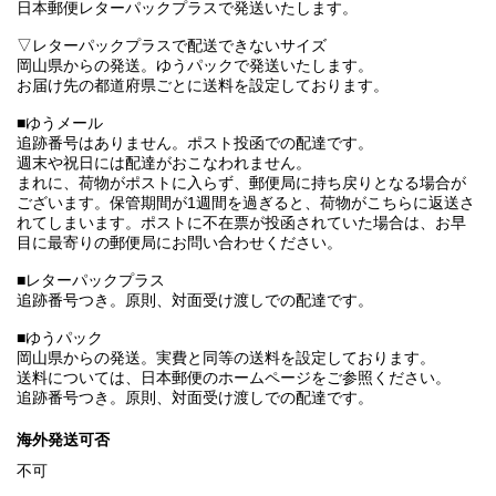
日本郵便レターパックプラスで発送いたします。
▽レターパックプラスで配送できないサイズ
岡山県からの発送。ゆうパックで発送いたします。
お届け先の都道府県ごとに送料を設定しております。
■ゆうメール
追跡番号はありません。ポスト投函での配達です。
週末や祝日には配達がおこなわれません。
まれに、荷物がポストに入らず、郵便局に持ち戻りとなる場合が
ございます。保管期間が1週間を過ぎると、荷物がこちらに返送さ
れてしまいます。ポストに不在票が投函されていた場合は、お早
目に最寄りの郵便局にお問い合わせください。
■レターパックプラス
追跡番号つき。原則、対面受け渡しでの配達です。
■ゆうパック
岡山県からの発送。実費と同等の送料を設定しております。
送料については、日本郵便のホームページをご参照ください。
追跡番号つき。原則、対面受け渡しでの配達です。
海外発送可否
不可