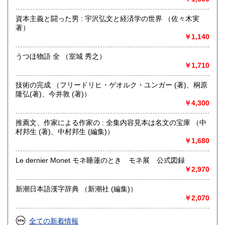
取り扱い分野
資本主義と闘った男 : 宇沢弘文と経済学の世界 （佐々木実
哲学宗教、歴史、社会科学、自然科学、美術工芸、趣味、外
著）
国書、サブカルチャー、古書一般（その他）
￥1,140
オールジャンル
うつほ物語 全 （室城 秀之）
￥1,710
技術の完成 （フリードリヒ・ゲオルク・ユンガー (著)、桐原
隆弘(著)、今井敦 (著)）
￥4,300
推薦文、作家による作家の : 全集内容見本は名文の宝庫 （中
村邦生 (著)、中村邦生 (編集)）
￥1,680
Le dernier Monet モネ睡蓮のとき モネ展 公式図録
￥2,970
新潮日本語漢字辞典 （新潮社 (編集)）
￥2,070
全ての新着情報