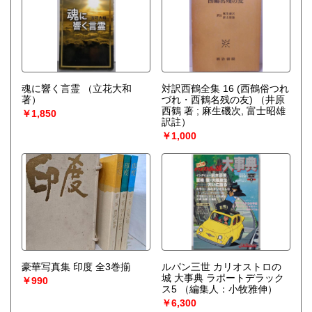
魂に響く言霊
（立花大和
対訳西鶴全集 16 (西鶴俗つれ
著）
づれ・西鶴名残の友)
（井原
西鶴 著 ; 麻生磯次, 富士昭雄
￥1,850
訳註）
￥1,000
豪華写真集 印度 全3巻揃
ルパン三世 カリオストロの
城 大事典 ラポートデラック
￥990
ス5
（編集人：小牧雅伸）
￥6,300