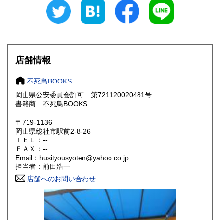
300円
300円
石川県
福井県
300円
300円
山梨県
長野県
300円
300円
店舗情報
岐阜県
静岡県
300円
300円
不死鳥BOOKS
愛知県
三重県
300円
300円
岡山県公安委員会許可 第721120020481号
書籍商 不死鳥BOOKS
滋賀県
京都府
300円
300円
〒719-1136
大阪府
兵庫県
300円
300円
岡山県総社市駅前2-8-26
ＴＥＬ：--
奈良県
和歌山県
ＦＡＸ：--
300円
300円
Email：husityousyoten@yahoo.co.jp
担当者：前田浩一
鳥取県
島根県
300円
300円
店舗へのお問い合わせ
岡山県
広島県
300円
300円
山口県
徳島県
300円
300円