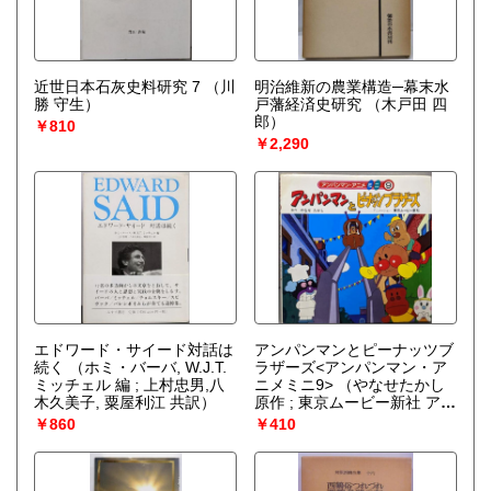
近世日本石灰史料研究 7
（川
明治維新の農業構造─幕末水
勝 守生）
戸藩経済史研究
（木戸田 四
郎）
￥810
￥2,290
エドワード・サイード対話は
アンパンマンとピーナッツブ
続く
（ホミ・バーバ, W.J.T.
ラザーズ<アンパンマン・ア
ミッチェル 編 ; 上村忠男,八
ニメミニ9>
（やなせたかし
木久美子, 粟屋利江 共訳）
原作 ; 東京ムービー新社 アニ
メーション）
￥860
￥410