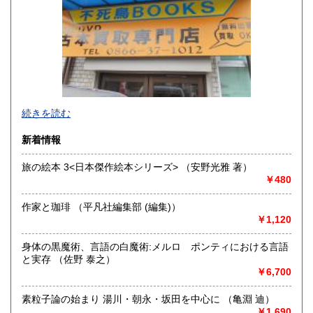
香川県
愛媛県
300円
300円
高知県
福岡県
300円
300円
佐賀県
長崎県
300円
300円
不死鳥BOOKSでは、書籍だけでなくCD、DVD、レコード、
熊本県
大分県
300円
300円
続きを読む
ゲーム、おもちゃ、骨董品まであらゆるものの買い取りがで
きます。店主が、日本全国買取にお伺いいたします。お気軽
宮崎県
鹿児島県
新着情報
300円
300円
にお問い合わせください。出張費は、無料です。
旅の絵本 3<日本傑作絵本シリーズ> （安野光雅 著）
沖縄県
300円
沿線名：伯備線・桃太郎線(吉備線)
￥480
最寄駅：総社駅
営業時間：9時から17時
作家と珈琲 （平凡社編集部 (編集)）
定休日：年中無休
￥1,120
書籍の買取について
身体の黒魔術、言語の白魔術:メルロ゠ポンティにおける言語
不死鳥BOOKSでは、書籍だけでなくCD、DVD、レコード、
と実存 （佐野 泰之）
ゲーム、おもちゃ、骨董品まであらゆるものの買い取りがで
￥6,700
きます。店主が、日本全国買取にお伺いいたします。お気軽
にお問い合わせください。出張費は、無料です。
素粒子論の始まり 湯川・朝永・坂田を中心に （亀淵 迪）
￥1,690