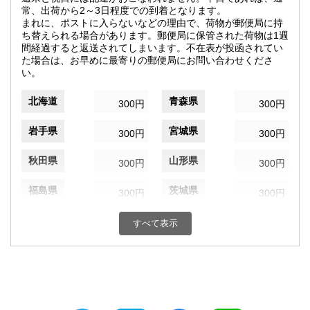
常、出荷から2～3日程度での到着となります。
まれに、ポストに入らないなどの理由で、荷物が郵便局に持
ち替えられる場合があります。郵便局に保管された荷物は1週
間経過すると返送されてしまいます。不在表が投函されてい
た場合は、お早めに最寄りの郵便局にお問い合わせくださ
い。
北海道
青森県
300円
300円
岩手県
宮城県
300円
300円
秋田県
山形県
300円
300円
福島県
茨城県
300円
300円
栃木県
群馬県
300円
300円
すべて表示
埼玉県
千葉県
300円
300円
東京都
神奈川県
300円
300円
新潟県
富山県