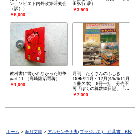
ン、ソビエト内外政策研究会
田弘行 著）
（訳））
￥3,500
￥5,000
教科書に書かれなかった戦争
月刊 たくさんのふしぎ
part 11
（高崎隆治選著）
1995年1月～12月(4/5/6/11月
４冊欠本) 8冊一括 分売不
￥1,000
可「ぼくの算数絵日記」「ジ
プシーの少女と友だちになっ
￥7,000
た」「ひと・どうぶつ行動観
察じてん」「わたしが外人だ
ったころ」「海はもうひとつ
の宇宙」「ぼくは盆栽」「ほ
ら、きのこが・・・」「あけ
るしめる でるはいる」
（タ
イガー立石 平田伊都子 柳
ホーム
海月文庫
アルゼンチナ丸(ブラジル丸) 絵葉書 6枚
生弦一郎 佐々木マキ 鶴見
俊輔 高頭祥八 沼田元気