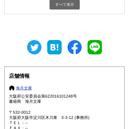
250円
250円
すべて表示
石川県
福井県
250円
250円
山梨県
長野県
250円
250円
岐阜県
静岡県
250円
250円
愛知県
三重県
250円
250円
滋賀県
京都府
250円
250円
大阪府
兵庫県
250円
250円
店舗情報
奈良県
和歌山県
250円
250円
海月文庫
大阪府公安委員会第622016101248号
鳥取県
島根県
250円
250円
書籍商 海月文庫
岡山県
広島県
250円
250円
〒532-0012
大阪府大阪市淀川区木川東 3-3-12 (事務所)
ＴＥＬ：--
山口県
徳島県
250円
250円
ＦＡＸ：--