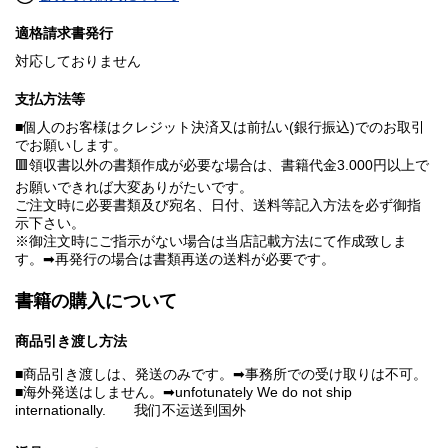
適格請求書発行
対応しておりません
支払方法等
■個人のお客様はクレジット決済又は前払い(銀行振込)でのお取引
でお願いします。
🟥領収書以外の書類作成が必要な場合は、書籍代金3.000円以上で
お願いできれば大変ありがたいです。
ご注文時に必要書類及び宛名、日付、送料等記入方法を必ず御指
示下さい。
※御注文時にご指示がない場合は当店記載方法にて作成致しま
す。➡再発行の場合は書類再送の送料が必要です。
書籍の購入について
商品引き渡し方法
■商品引き渡しは、発送のみです。➡事務所での受け取りは不可。
■海外発送はしません。➡unfotunately We do not ship
internationally. 我们不运送到国外