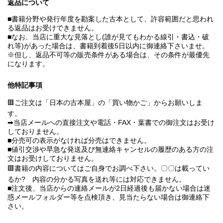
返品について
■書籍分野や発行年度を勘案した古本として、許容範囲だと思われ
る返品はお受けできません。
■なお、当店に重大な見落とし(誰が見てもわかる線引・書込・破
れ等)があった場合は、書籍到着後5日以内に御連絡下さいませ。
※但し、返品不可等の販売条件がある場合は、その条件が最優先
になります。
他特記事項
🟥ご注文は「日本の古本屋」の「買い物かご」からお願いしま
す。
➡当店メールへの直接注文や電話・FAX・葉書での御注文はお受け
しておりません。
■分売可の表示がなければ分売はできません。
■値引交渉や早急な発送及び無連絡キャンセルの履歴のある方の注
文はお受けしておりません。
🟥書籍の内容についてはご自身でお調べ下さい。〇〇は載ってい
るか? 内容の分かる写真を送れ等には対応できません。
■注文後、当店からの連絡メールが2日経過後も届かない場合は迷
惑メールフォルダー等を点検頂き、見当たらない場合は御連絡下
さい。