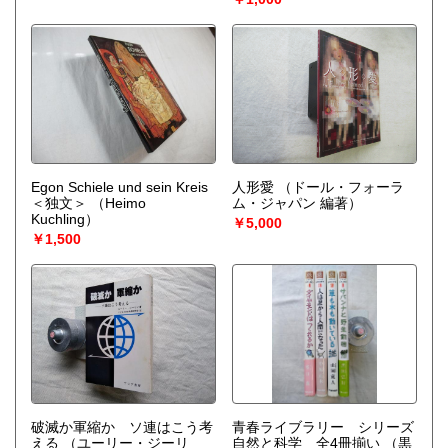
Egon Schiele und sein Kreis
人形愛
（ドール・フォーラ
＜独文＞
（Heimo
ム・ジャパン 編著）
Kuchling）
￥5,000
￥1,500
破滅か軍縮か ソ連はこう考
青春ライブラリー シリーズ
える
（ユーリー・ジーリ
自然と科学 全4冊揃い
（黒