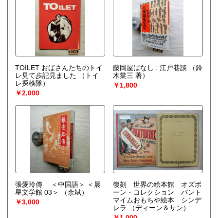
TOILET おばさんたちのトイ
藤岡屋ばなし : 江戸巷談
（鈴
レ見て歩記見ました
（トイ
木棠三 著）
レ探検隊）
￥1,800
￥2,000
張愛玲傳 ＜中国語＞ ＜晨
復刻 世界の絵本館 オズボ
星文学館 03＞
（余斌）
ーン・コレクション パント
マイムおもちや絵本 シンデ
￥3,000
レラ
（ディーン＆サン）
￥1,000