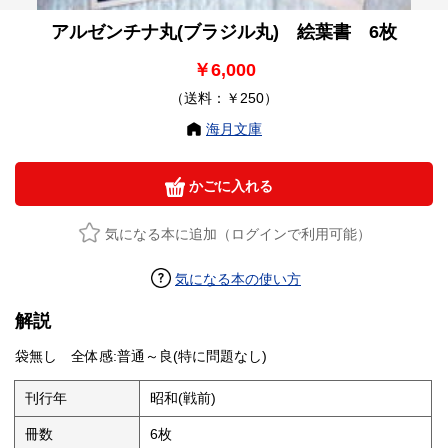
アルゼンチナ丸(ブラジル丸) 絵葉書 6枚
￥6,000
（送料：￥250）
海月文庫
かごに入れる
気になる本に追加（ログインで利用可能）
気になる本の使い方
解説
袋無し 全体感:普通～良(特に問題なし)
刊行年
昭和(戦前)
冊数
6枚