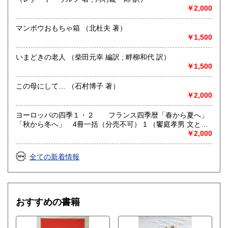
￥2,000
マンボウおもちゃ箱 （北杜夫 著）
￥1,500
いまどきの老人 （柴田元幸 編訳 ; 畔柳和代 訳）
￥1,500
この母にして… （石村博子 著）
￥2,000
ヨーロッパの四季１・２ フランス四季暦「春から夏へ」
「秋から冬へ」 4冊一括（分売不可） 1 （饗庭孝男 文と写
真）
￥2,000
全ての新着情報
おすすめの書籍