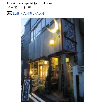
Email：kurage.bk@gmail.com
香川県
愛媛県
250円
250円
担当者：小林 晃
店舗へのお問い合わせ
高知県
福岡県
250円
250円
佐賀県
長崎県
250円
250円
熊本県
大分県
250円
250円
宮崎県
鹿児島県
250円
250円
沖縄県
250円