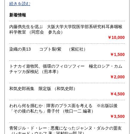
続きを読む
新着情報
内藤儁先生を偲ぶ 大阪大学大学院医学部系研究科耳鼻咽喉
科学教室 （同窓会 参九会）
-
￥10,000
沿線名：-
染織の美13 コプト裂/紫 （紫紅社）
最寄駅：-
￥1,500
営業時間：事務所(無店舗)、事務所併設のギャラリーのみ不
定期OPEN
トナカイ遊牧民、循環のフィロソフィー 極北ロシア・カム
定休日：古本屋として店舗営業はしていません。
チャツカ探検紀 （煎本孝）
￥2,000
書籍の買取について
https://www.kuragebunko.com/%E3%81%8A%E5%95%8F%E5%
和気史郎画集 限定版 （和気史郎）
にお問合せ下さい。
￥4,500
取り扱い分野
われら何を掴むか : 障害のプラス面を考える ※出版以後
「その後の私たち」冊子付 （牧口一二 編著）
哲学宗教、歴史、美術工芸、近代文献、趣味、古書一般（そ
￥3,500
の他）
青髯ジル・ド・レー : 悪魔になったジャンヌ・ダルクの盟友
（レナード・ウルフ 著 ; 河村錠一郎 訳）