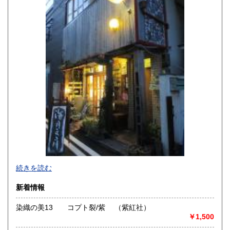
250円
250円
高知県
福岡県
250円
250円
佐賀県
長崎県
250円
250円
熊本県
大分県
250円
250円
宮崎県
鹿児島県
250円
250円
沖縄県
250円
続きを読む
新着情報
染織の美13 コプト裂/紫 （紫紅社）
￥1,500
-