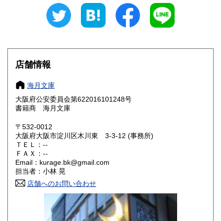
石川県
福井県
250円
250円
山梨県
長野県
250円
250円
岐阜県
静岡県
250円
250円
店舗情報
愛知県
三重県
250円
250円
海月文庫
滋賀県
京都府
250円
250円
大阪府公安委員会第622016101248号
書籍商 海月文庫
大阪府
兵庫県
250円
250円
〒532-0012
奈良県
和歌山県
大阪府大阪市淀川区木川東 3-3-12 (事務所)
250円
250円
ＴＥＬ：--
ＦＡＸ：--
鳥取県
島根県
250円
250円
Email：kurage.bk@gmail.com
担当者：小林 晃
岡山県
広島県
250円
250円
店舗へのお問い合わせ
山口県
徳島県
250円
250円
香川県
愛媛県