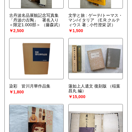
古丹波名品展観記念写真集
文学と旅 : ゲーテ/トーマス・
「丹波の古陶」 署名入り
マン/イタリア
（E.R.クルテ
＜限定1.000部＞
（藤森武）
ィウス 著 ; 小竹澄栄 訳）
￥2,500
￥1,500
染彩 皆川月華作品集
蓮如上人遺文 復刻版
（稲葉
昌丸 編）
￥1,800
￥15,000