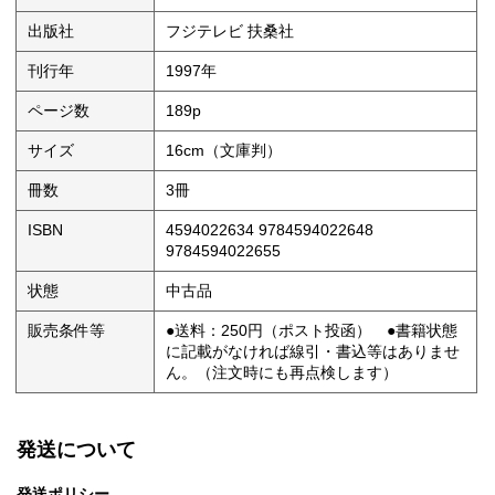
出版社
フジテレビ 扶桑社
刊行年
1997年
ページ数
189p
サイズ
16cm（文庫判）
冊数
3冊
ISBN
4594022634 9784594022648
9784594022655
状態
中古品
販売条件等
●送料：250円（ポスト投函） ●書籍状態
に記載がなければ線引・書込等はありませ
ん。（注文時にも再点検します）
発送について
発送ポリシー