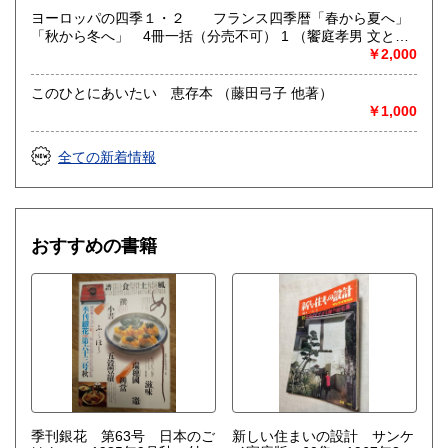
ヨーロッパの四季１・２ フランス四季暦「春から夏へ」
「秋から冬へ」 4冊一括（分売不可） 1 （饗庭孝男 文と写
真）
￥2,000
このひとにあいたい 恵存本 （藤田弓子 他著）
￥1,000
全ての新着情報
おすすめの書籍
季刊銀花 第63号 日本のご
新しい住まいの設計 サンケ