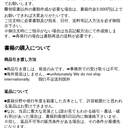
でお願いします。
🟥領収書以外の書類作成が必要な場合は、書籍代金3.000円以上で
お願いできれば大変ありがたいです。
ご注文時に必要書類及び宛名、日付、送料等記入方法を必ず御指
示下さい。
※御注文時にご指示がない場合は当店記載方法にて作成致しま
す。➡再発行の場合は書類再送の送料が必要です。
書籍の購入について
商品引き渡し方法
■商品引き渡しは、発送のみです。➡事務所での受け取りは不可。
■海外発送はしません。➡unfotunately We do not ship
internationally. 我们不运送到国外
返品について
■書籍分野や発行年度を勘案した古本として、許容範囲だと思われ
る返品はお受けできません。
■なお、当店に重大な見落とし(誰が見てもわかる線引・書込・破
れ等)があった場合は、書籍到着後5日以内に御連絡下さいませ。
※但し、返品不可等の販売条件がある場合は、その条件が最優先
になります。