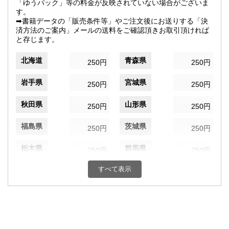
「ゆうパック」等の料金が反映されていない場合がございま
す。
➡書籍データの「販売条件等」やご注文後にお送りする「決
済方法のご案内」メールの送料をご確認頂きお取引頂ければ
と存じます。
北海道
青森県
250円
250円
岩手県
宮城県
250円
250円
秋田県
山形県
250円
250円
福島県
茨城県
250円
250円
栃木県
群馬県
250円
250円
すべて表示
埼玉県
千葉県
250円
250円
東京都
神奈川県
250円
250円
新潟県
富山県
250円
250円