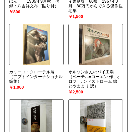
はん 1985年9月秋 付
イ家庭版 60集 1967年3
録：八吉祥文布（貼り付）
月 80万円からできる傑作住
宅集
￥800
￥1,500
カミーユ・クローデル展
オルソンさんのパイ工場
（アプトインターナショナル
（ペーテル=コーエン 作 ; オ
編集）
ロフ=ランドストローム 絵 ;
とやままり 訳）
￥1,000
￥2,500