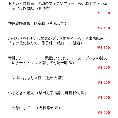
トナカイ遊牧民、循環のフィロソフィー 極北ロシア・カム
沿線名：-
チャツカ探検紀 （煎本孝）
最寄駅：-
￥2,000
営業時間：事務所(無店舗)、事務所併設のギャラリーのみ不
定期OPEN
和気史郎画集 限定版 （和気史郎）
定休日：古本屋として店舗営業はしていません。
￥4,500
書籍の買取について
われら何を掴むか : 障害のプラス面を考える ※出版以後
https://www.kuragebunko.com/%E3%81%8A%E5%95%8F%E5%
「その後の私たち」冊子付 （牧口一二 編著）
にお問合せ下さい。
￥3,500
取り扱い分野
青髯ジル・ド・レー : 悪魔になったジャンヌ・ダルクの盟友
（レナード・ウルフ 著 ; 河村錠一郎 訳）
哲学宗教、歴史、美術工芸、近代文献、趣味、古書一般（そ
￥2,000
の他）
マンボウおもちゃ箱 （北杜夫 著）
￥1,500
いまどきの老人 （柴田元幸 編訳 ; 畔柳和代 訳）
￥1,500
この母にして… （石村博子 著）
￥2,000