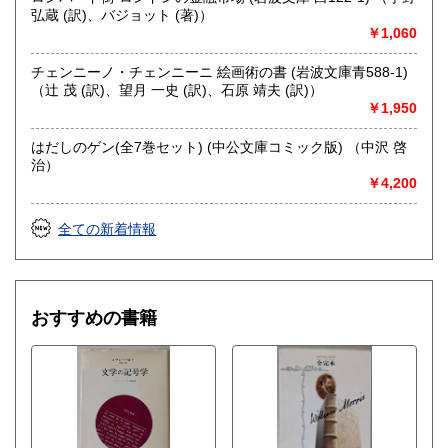
弘蔵 (訳)、バジョット (著)）
￥1,060
チェンニーノ・チェンニーニ 絵画術の書 (岩波文庫青588-1)
（辻 茂 (訳)、望月 一史 (訳)、石原 靖夫 (訳)）
￥1,950
はだしのゲン(全7巻セット) (中公文庫コミック版) （中沢 啓
治）
￥4,200
全ての新着情報
おすすめの書籍