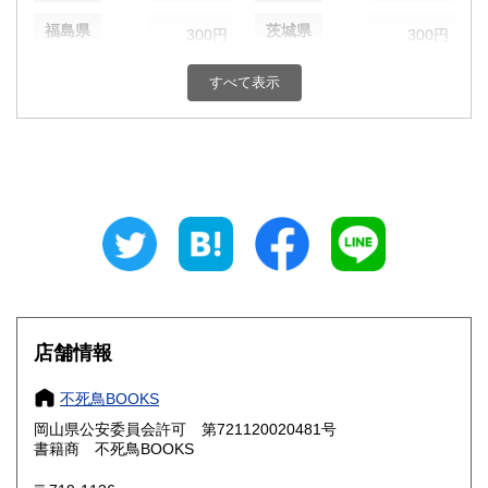
福島県
茨城県
300円
300円
栃木県
群馬県
300円
300円
すべて表示
埼玉県
千葉県
300円
300円
東京都
神奈川県
300円
300円
新潟県
富山県
300円
300円
石川県
福井県
300円
300円
山梨県
長野県
300円
300円
店舗情報
岐阜県
静岡県
300円
300円
不死鳥BOOKS
愛知県
三重県
300円
300円
岡山県公安委員会許可 第721120020481号
書籍商 不死鳥BOOKS
滋賀県
京都府
300円
300円