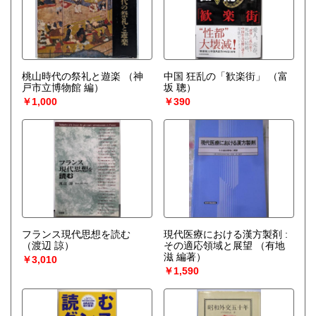
桃山時代の祭礼と遊楽
（神
中国 狂乱の「歓楽街」
（富
戸市立博物館 編）
坂 聰）
￥1,000
￥390
フランス現代思想を読む
現代医療における漢方製剤 :
（渡辺 諒）
その適応領域と展望
（有地
滋 編著）
￥3,010
￥1,590