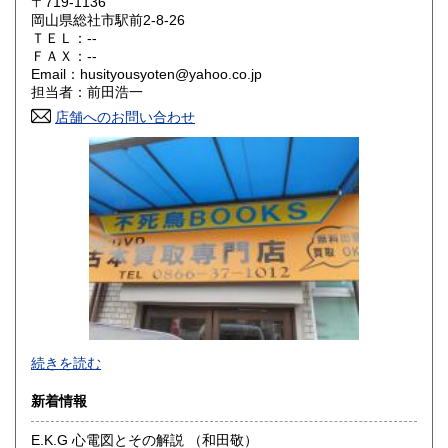
〒719-1136
大阪府
兵庫県
300円
300円
岡山県総社市駅前2-8-26
ＴＥＬ：--
奈良県
和歌山県
ＦＡＸ：--
300円
300円
Email：husityousyoten@yahoo.co.jp
担当者：前田浩一
鳥取県
島根県
300円
300円
店舗へのお問い合わせ
岡山県
広島県
300円
300円
山口県
徳島県
300円
300円
香川県
愛媛県
300円
300円
高知県
福岡県
300円
300円
佐賀県
長崎県
300円
300円
不死鳥BOOKSでは、書籍だけでなくCD、DVD、レコード、
熊本県
大分県
300円
300円
続きを読む
ゲーム、おもちゃ、骨董品まであらゆるものの買い取りがで
きます。店主が、日本全国買取にお伺いいたします。お気軽
宮崎県
鹿児島県
新着情報
300円
300円
にお問い合わせください。出張費は、無料です。
E.K.G 心電図とその解説 （和田敬）
沖縄県
300円
沿線名：伯備線・桃太郎線(吉備線)