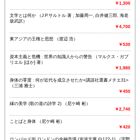
￥1,300
最寄駅：総社駅
営業時間：9時から17時
文学とは何か （J.P.サルトル 著 ; 加藤周一, 白井健三郎, 海老
定休日：年中無休
坂武訳）
￥4,700
書籍の買取について
不死鳥BOOKSでは、書籍だけでなくCD、DVD、レコード、
東アジアの王権と思想 （渡辺 浩）
ゲーム、おもちゃ、骨董品まであらゆるものの買い取りがで
￥530
きます。店主が、日本全国買取にお伺いいたします。お気軽
にお問い合わせください。出張費は、無料です。
資本主義と危機 : 世界の知識人からの警告 （マルクス・ガブ
リエル [ほか] 著）
￥1,980
取り扱い分野
哲学宗教、歴史、社会科学、自然科学、美術工芸、趣味、外
身体の零度 : 何が近代を成立させたか<講談社選書メチエ31>
国書、サブカルチャー、古書一般（その他）
（三浦 雅士）
オールジャンル
￥450
縁の美学 (歌の道の詩学 2) （尼ケ崎 彬）
￥2,740
ことばと身体 （尼ケ崎 彬）
￥420
ロンバード街 ロンドンの金融市場 (岩波文庫 白122-1) （宇野