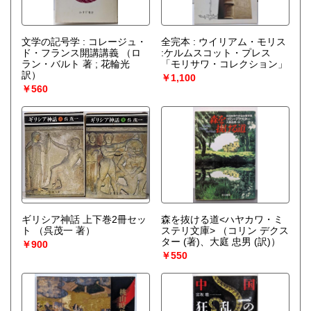
文学の記号学 : コレージュ・
全完本 : ウイリアム・モリス
ド・フランス開講講義
（ロ
:ケルムスコット・プレス
ラン・バルト 著 ; 花輪光
「モリサワ・コレクション」
訳）
￥1,100
￥560
ギリシア神話 上下巻2冊セッ
森を抜ける道<ハヤカワ・ミ
ト
（呉茂一 著）
ステリ文庫>
（コリン デクス
ター (著)、大庭 忠男 (訳)）
￥900
￥550