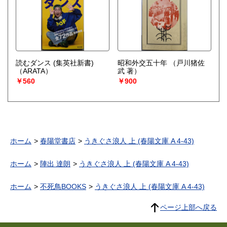
読むダンス (集英社新書)
昭和外交五十年
（戸川猪佐
（ARATA）
武 著）
￥560
￥900
ホーム
春陽堂書店
うきぐさ浪人 上 (春陽文庫 A 4-43)
ホーム
陣出 達朗
うきぐさ浪人 上 (春陽文庫 A 4-43)
ホーム
不死鳥BOOKS
うきぐさ浪人 上 (春陽文庫 A 4-43)
ページ上部へ戻る