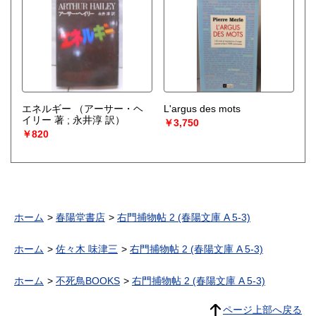
エネルギー
（アーサー・ヘ
L'argus des mots
イリー 著 ; 永井淳 訳）
￥3,750
￥820
ホーム
春陽堂書店
右門捕物帖 2 (春陽文庫 A 5-3)
ホーム
佐々木 味津三
右門捕物帖 2 (春陽文庫 A 5-3)
ホーム
不死鳥BOOKS
右門捕物帖 2 (春陽文庫 A 5-3)
ページ上部へ戻る