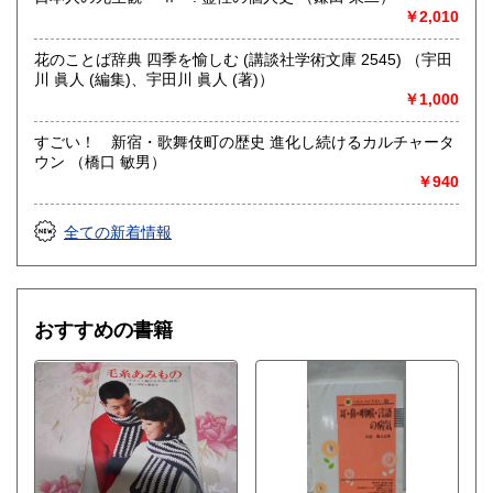
￥2,010
花のことば辞典 四季を愉しむ (講談社学術文庫 2545) （宇田
川 眞人 (編集)、宇田川 眞人 (著)）
￥1,000
すごい！ 新宿・歌舞伎町の歴史 進化し続けるカルチャータ
ウン （橋口 敏男）
￥940
全ての新着情報
おすすめの書籍