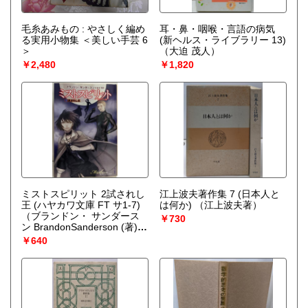
毛糸あみもの : やさしく編め
耳・鼻・咽喉・言語の病気
る実用小物集 ＜美しい手芸 6
(新ヘルス・ライブラリー 13)
＞
（大迫 茂人）
￥2,480
￥1,820
ミストスピリット 2試されし
江上波夫著作集 7 (日本人と
王 (ハヤカワ文庫 FT サ1-7)
は何か)
（江上波夫著）
（ブランドン・ サンダース
￥730
ン BrandonSanderson (著)、
金子 司 (翻訳)、駒田 絹(イラ
￥640
スト)）