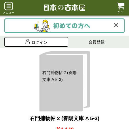
かご
メニュー
会員登録
ログイン
右門捕物帖 2 (春陽
文庫 A 5-3)
右門捕物帖 2 (春陽文庫 A 5-3)