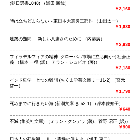
(朝日選書1048) （瀬田 勝哉）
最寄駅：総社駅
￥3,160
営業時間：9時から17時
定休日：年中無休
時は立ちどまらない～東日本大震災三部作 （山田太一）
￥1,630
書籍の買取について
不死鳥BOOKSでは、書籍だけでなくCD、DVD、レコード、
建築の難問──新しい凡庸さのために （内藤廣）
ゲーム、おもちゃ、骨董品まであらゆるものの買い取りがで
￥2,830
きます。店主が、日本全国買取にお伺いいたします。お気軽
にお問い合わせください。出張費は、無料です。
フィラデルフィアの精神: グローバル市場に立ち向かう社会正
義 （橋本 一径 (訳)、アラン・シュピオ (著)）
￥2,180
取り扱い分野
哲学宗教、歴史、社会科学、自然科学、美術工芸、趣味、外
インド哲学 七つの難問 (ちくま学芸文庫ミー11-2) （宮元
国書、サブカルチャー、古書一般（その他）
啓一）
オールジャンル
￥1,790
死ぬまでに行きたい海 (新潮文庫 き 52-1) （岸本佐知子）
￥640
不滅 (集英社文庫) （ミラン・クンデラ (著)、菅野 昭正 (訳)）
￥900
日本人の死生観 Ⅱ : 霊性の個人史 （鎌田 東二）