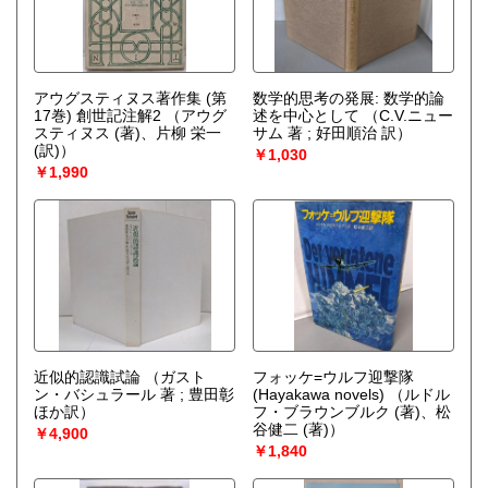
アウグスティヌス著作集 (第
数学的思考の発展: 数学的論
17巻) 創世記注解2
（アウグ
述を中心として
（C.V.ニュー
スティヌス (著)、片柳 栄一
サム 著 ; 好田順治 訳）
(訳)）
￥1,030
￥1,990
近似的認識試論
（ガスト
フォッケ=ウルフ迎撃隊
ン・バシュラール 著 ; 豊田彰
(Hayakawa novels)
（ルドル
ほか訳）
フ・ブラウンブルク (著)、松
谷健二 (著)）
￥4,900
￥1,840