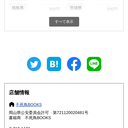
福島県
茨城県
300円
300円
栃木県
群馬県
300円
300円
すべて表示
埼玉県
千葉県
300円
300円
東京都
神奈川県
300円
300円
新潟県
富山県
300円
300円
石川県
福井県
300円
300円
山梨県
長野県
300円
300円
店舗情報
岐阜県
静岡県
300円
300円
不死鳥BOOKS
愛知県
三重県
300円
300円
岡山県公安委員会許可 第721120020481号
書籍商 不死鳥BOOKS
滋賀県
京都府
300円
300円