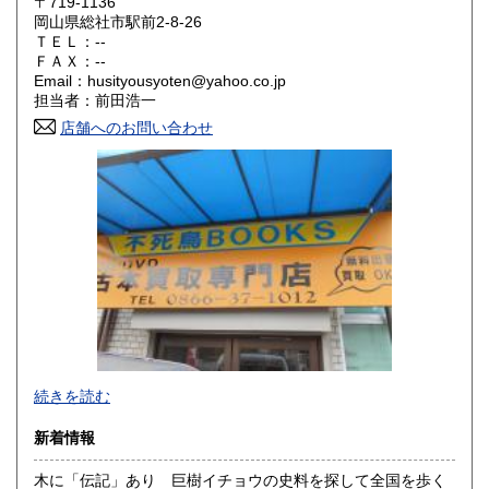
〒719-1136
大阪府
兵庫県
300円
300円
岡山県総社市駅前2-8-26
ＴＥＬ：--
奈良県
和歌山県
ＦＡＸ：--
300円
300円
Email：husityousyoten@yahoo.co.jp
担当者：前田浩一
鳥取県
島根県
300円
300円
店舗へのお問い合わせ
岡山県
広島県
300円
300円
山口県
徳島県
300円
300円
香川県
愛媛県
300円
300円
高知県
福岡県
300円
300円
佐賀県
長崎県
300円
300円
不死鳥BOOKSでは、書籍だけでなくCD、DVD、レコード、
熊本県
大分県
300円
300円
続きを読む
ゲーム、おもちゃ、骨董品まであらゆるものの買い取りがで
きます。店主が、日本全国買取にお伺いいたします。お気軽
宮崎県
鹿児島県
新着情報
300円
300円
にお問い合わせください。出張費は、無料です。
木に「伝記」あり 巨樹イチョウの史料を探して全国を歩く
沖縄県
300円
沿線名：伯備線・桃太郎線(吉備線)