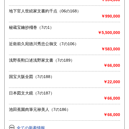
定休日：不定休
地下官人世続家文書約千点（06の168）
書籍の買取について
￥990,000
唐本・和本を高価買入いたします。各種研究書なども丁寧に
仕訳し、市場出品のお手伝いをいたします。
秘蔵宝鑰抄殘巻（7の1）
￥5,500,000
取り扱い分野
近衛前久宛徳川秀忠公御文（7の106）
古典籍
￥583,000
唐本・拓本・和本・古文書・肉筆類
浅野長勲口述浅野家文書（7の189）
￥66,000
国宝大阪全図（7の188）
￥22,000
日本図文大鏡（7の187）
￥66,000
池田蕉園肉筆元禄美人（7の186）
￥66,000
全ての新着情報