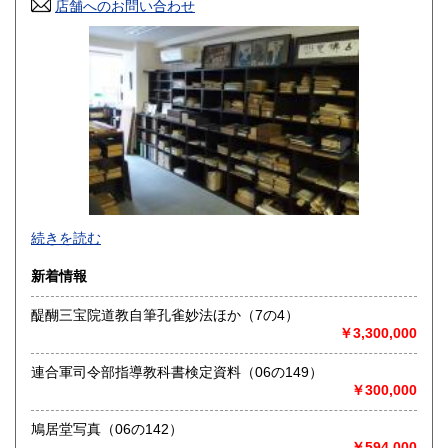
店舗へのお問い合わせ
高知県
福岡県
500円
500円
佐賀県
長崎県
500円
500円
熊本県
大分県
500円
500円
宮崎県
鹿児島県
500円
500円
沖縄県
500円
続きを読む
新着情報
醍醐三宝院道教自筆孔雀妙法ほか（7の4）
￥3,300,000
目録を発行しております。ご入用の方は、お電話または送付
先を明記のうえ、メールにてお問合せください。
連合軍司令部指導教科書検定資料（06の149）
￥300,000
沿線名：中央線 総武線 都営新宿・三田線 半蔵門線
最寄駅：神保町 御茶ノ水駅 新御茶ノ水駅 水道橋
鳩居堂写真（06の142）
営業時間：14時から18時(来店前にご連絡ください)
￥594,000