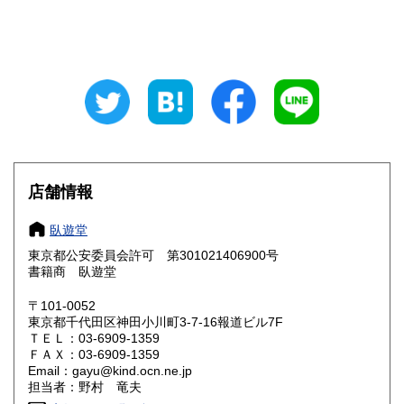
山梨県
長野県
500円
500円
岐阜県
静岡県
500円
500円
愛知県
三重県
500円
500円
滋賀県
京都府
500円
500円
大阪府
兵庫県
500円
500円
店舗情報
奈良県
和歌山県
500円
500円
臥遊堂
東京都公安委員会許可 第301021406900号
鳥取県
島根県
500円
500円
書籍商 臥遊堂
岡山県
広島県
500円
500円
〒101-0052
東京都千代田区神田小川町3-7-16報道ビル7F
ＴＥＬ：03-6909-1359
山口県
徳島県
500円
500円
ＦＡＸ：03-6909-1359
Email：gayu@kind.ocn.ne.jp
香川県
愛媛県
500円
500円
担当者：野村 竜夫