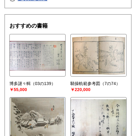
おすすめの書籍
博多謎々輯（03の139）
騎操軌範参考図（7の74）
￥55,000
￥220,000