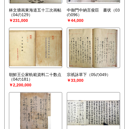
林文塘画東海道五十三次画帖
中御門中納言俊臣 書状（03
（04の129）
の096）
￥231,000
￥44,000
朝鮮王公家軌範資料二十数点
宗祇詠草下（05の049）
（04の181）
￥33,000
￥2,200,000