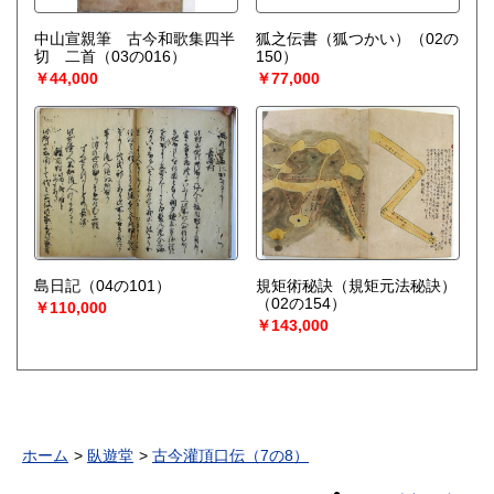
中山宣親筆 古今和歌集四半
狐之伝書（狐つかい）（02の
切 二首（03の016）
150）
￥44,000
￥77,000
島日記（04の101）
規矩術秘訣（規矩元法秘訣）
（02の154）
￥110,000
￥143,000
ホーム
臥遊堂
古今灌頂口伝（7の8）