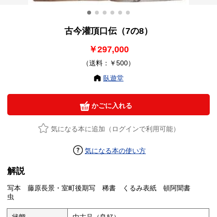
古今灌頂口伝（7の8）
￥297,000
（送料：￥500）
臥遊堂
かごに入れる
気になる本に追加（ログインで利用可能）
気になる本の使い方
解説
写本 藤原長景・室町後期写 稀書 くるみ表紙 頓阿聞書
虫