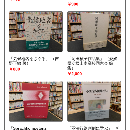
堀本 高矩;岩原 由佳;阿部 朱
￥900
音【著】）
「気候地名をさぐる」
（吉
「岡田禎子作品集」
（愛媛
野正敏 著）
県立松山南高校同窓会 編
集）
￥800
￥2,000
「Sprachkompetenz」
「不法行為判例に学ぶ」 社