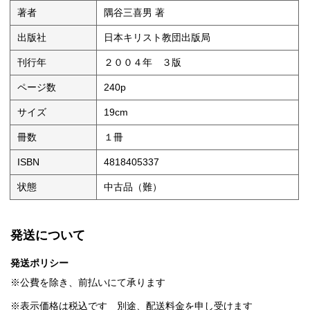
著者
隅谷三喜男 著
出版社
日本キリスト教団出版局
刊行年
２００４年 ３版
ページ数
240p
サイズ
19cm
冊数
１冊
ISBN
4818405337
状態
中古品（難）
発送について
発送ポリシー
※公費を除き、前払いにて承ります
※表示価格は税込です 別途、配送料金を申し受けます