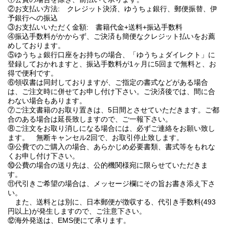
②お支払い方法: クレジット決済、ゆうちょ銀行、郵便振替、伊
予銀行への振込
③お支払いいただく金額: 書籍代金+送料+振込手数料
④振込手数料がかからず、ご決済も簡便なクレジット払いをお薦
めしております。
⑤ゆうちょ銀行口座をお持ちの場合、「ゆうちょダイレクト」に
登録しておかれますと、振込手数料が1ヶ月に5回まで無料と、お
得で便利です。
⑥領収書は同封しておりますが、ご指定の書式などがある場合
は、ご注文時に併せてお申し付け下さい。ご決済後では、間に合
わない場合もあります。
⑦ご注文書籍のお取り置きは、5日間とさせていただきます。ご都
合のある場合は延長致しますので、ご一報下さい。
⑧ご注文をお取り消しになる場合には、必ずご連絡をお願い致し
ます。 無断キャンセル2回で、お取引停止致します。
⑨公費でのご購入の場合、あらかじめ必要書類、書式等をもれな
くお申し付け下さい。
⑩公費の場合の送り先は、公的機関様宛に限らせていただきま
す。
⑪代引きご希望の場合は、メッセージ欄にその旨お書き添え下さ
い。
また、送料とは別に、日本郵便が徴収する、代引き手数料(493
円以上)が発生しますので、ご注意下さい。
⑫海外発送は、EMS便にて承ります。