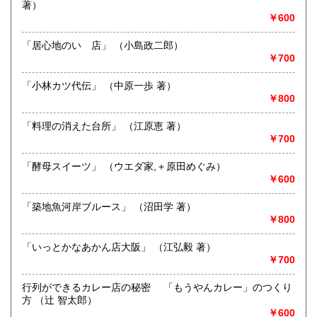
著）
す
￥600
お引き立ての程、宜しくお願い申し上げます
「居心地のいゝ店」 （小島政二郎）
沿線名：伊予鉄道市内線 道後温泉方面行き
￥700
最寄駅：道後公園前(湯築城跡)下車 南方向 徒歩約3分 駐
車場2台
営業時間：10時～17時30分
「小林カツ代伝」 （中原一歩 著）
定休日：2026年4月より、<火曜日を定休日> (祝日の場合は
￥800
営業)とさせていただきます
「料理の消えた台所」 （江原恵 著）
書籍の買取について
￥700
東西歴史書や東洋医学、映画演劇演芸関連書籍歓迎いたしま
「酵母スイーツ」 （ウエダ家,＋原田めぐみ）
す。 「東洋文庫」「平凡社ライブラリー」「講談社学術・
￥600
文芸文庫」「ちくま学芸文庫」など学術系文庫・選書、「吉
川弘文館」「青木書店」「汲古書院」「勉誠出版」など歴史
「築地魚河岸ブルース」 （沼田学 著）
民俗仏教関連書籍のご処分の節は、ぜひ小店へご相談下さ
￥800
い。また、「落語、漫才などの大衆芸能」 「柴田書店」
「シェフシリーズ」など料理専門書 「絵本・児童書」など
「いっとかなあかん店大阪」 （江弘毅 著）
も取扱っております。
￥700
取り扱い分野
行列ができるカレー店の秘密 「もうやんカレー」のつくり
方 （辻 智太郎）
-
国史 東洋史 西洋史 宗教 思想 哲学 言語学 民俗
￥600