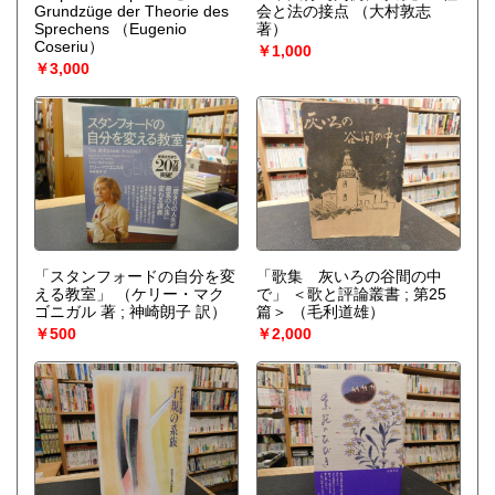
Grundzüge der Theorie des
会と法の接点
（大村敦志
Sprechens
（Eugenio
著）
Coseriu）
￥1,000
￥3,000
「スタンフォードの自分を変
「歌集 灰いろの谷間の中
える教室」
（ケリー・マク
で」 ＜歌と評論叢書 ; 第25
ゴニガル 著 ; 神崎朗子 訳）
篇＞
（毛利道雄）
￥500
￥2,000