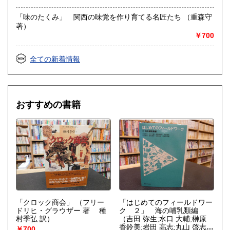
学 文芸 美術工芸建築 芸能 東洋医学 自然科学
「味のたくみ」 関西の味覚を作り育てる名匠たち （重森守
著）
￥700
全ての新着情報
おすすめの書籍
「クロック商会」
（フリー
「はじめてのフィールドワー
ドリヒ・グラウザー 著 種
ク ２」 海の哺乳類編
村季弘 訳）
（吉田 弥生;水口 大輔;榊原
香鈴美;岩田 高志;丸山 啓志;
￥700