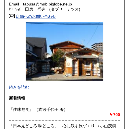
Email：tabusa@mub.biglobe.ne.jp
担当者：田房 哲夫 (タブサ テツオ)
山口県
徳島県
300円
300円
店舗へのお問い合わせ
香川県
愛媛県
300円
300円
高知県
福岡県
300円
300円
佐賀県
長崎県
300円
300円
熊本県
大分県
300円
300円
宮崎県
鹿児島県
300円
300円
沖縄県
300円
続きを読む
新着情報
「佳味遊食」 （渡辺千代子 著）
￥700
良本を求めて、今日も彷徨い
酔眼で、駄本を掴んでは、地団駄を踏む日々の老生です
「日本見どころ 味どころ」 心に残す旅づくり （小山茂樹
基本図書の充実した、ベーシックな古書店を目指しておりま