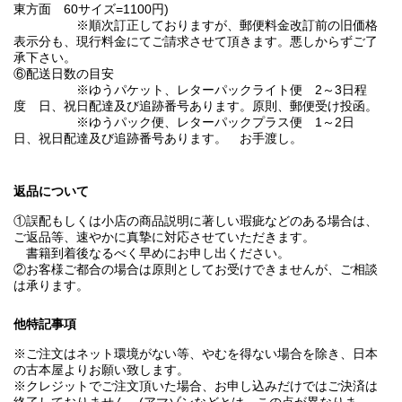
東方面 60サイズ=1100円)
※順次訂正しておりますが、郵便料金改訂前の旧価格
表示分も、現行料金にてご請求させて頂きます。悪しからずご了
承下さい。
⑥配送日数の目安
※ゆうパケット、レターパックライト便 2～3日程
度 日、祝日配達及び追跡番号あります。原則、郵便受け投函。
※ゆうパック便、レターパックプラス便 1～2日
日、祝日配達及び追跡番号あります。 お手渡し。
返品について
①誤配もしくは小店の商品説明に著しい瑕疵などのある場合は、
ご返品等、速やかに真摯に対応させていただきます。
書籍到着後なるべく早めにお申し出ください。
②お客様ご都合の場合は原則としてお受けできませんが、ご相談
は承ります。
他特記事項
※ご注文はネット環境がない等、やむを得ない場合を除き、日本
の古本屋よりお願い致します。
※クレジットでご注文頂いた場合、お申し込みだけではご決済は