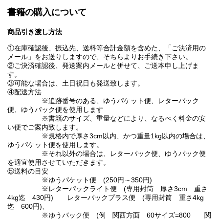
書籍の購入について
商品引き渡し方法
①在庫確認後、振込先、送料等合計金額を含めた、「ご決済用の
メール」をお送りしますので、そちらよりお手続き下さい。
②ご決済確認後、発送案内メールと併せて、ご送本申し上げま
す。
③可能な場合は、土日祝日も発送致します。
④配送方法
※追跡番号のある、ゆうパケット便、レターパック
便、ゆうパック便を使用します
※書籍のサイズ、重量などにより、なるべく料金の安
い便でご案内致します。
※規格内で厚さ3cm以内、かつ重量1kg以内の場合は、
ゆうパケット便を使用します。
※それ以外の場合は、レターパック便、ゆうパック便
を適宜使用させていただきます。
⑤送料の目安
※ゆうパケット便 (250円～350円)
※レターパックライト便 (専用封筒 厚さ3cm 重さ
4kg迄 430円) レターパックプラス便 (専用封筒 重さ4kg
迄 600円)、
※ゆうパック便 (例 関西方面 60サイズ=800 関