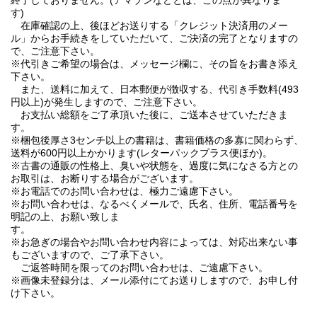
終了しておりません。(アマゾンなどとは、この点が異なりま
す)
在庫確認の上、後ほどお送りする「クレジット決済用のメー
ル」からお手続きをしていただいて、ご決済の完了となりますの
で、ご注意下さい。
※代引きご希望の場合は、メッセージ欄に、その旨をお書き添え
下さい。
また、送料に加えて、日本郵便が徴収する、代引き手数料(493
円以上)が発生しますので、ご注意下さい。
お支払い総額をご了承頂いた後に、ご送本させていただきま
す。
※梱包後厚さ3センチ以上の書籍は、書籍価格の多寡に関わらず、
送料が600円以上かかります(レターパックプラス便ほか)。
※古書の通販の性格上、臭いや状態を、過度に気になさる方との
お取引は、お断りする場合がございます。
※お電話でのお問い合わせは、極力ご遠慮下さい。
※お問い合わせは、なるべくメールで、氏名、住所、電話番号を
明記の上、お願い致しま
す
※お急ぎの場合やお問い合わせ内容によっては、対応出来ない事
もございますので、ご了承下さい。
ご返答時間を限ってのお問い合わせは、ご遠慮下さい。
※画像未登録分は、メール添付にてお送りしますので、お申し付
け下さい。