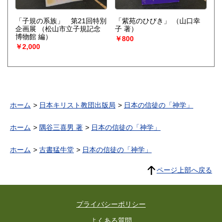
「子規の系族」 第21回特別
「紫苑のひびき」
（山口幸
企画展
（松山市立子規記念
子 著）
博物館 編）
￥800
￥2,000
ホーム
日本キリスト教団出版局
日本の信徒の「神学」
ホーム
隅谷三喜男 著
日本の信徒の「神学」
ホーム
古書猛牛堂
日本の信徒の「神学」
ページ上部へ戻る
プライバシーポリシー
よくある質問