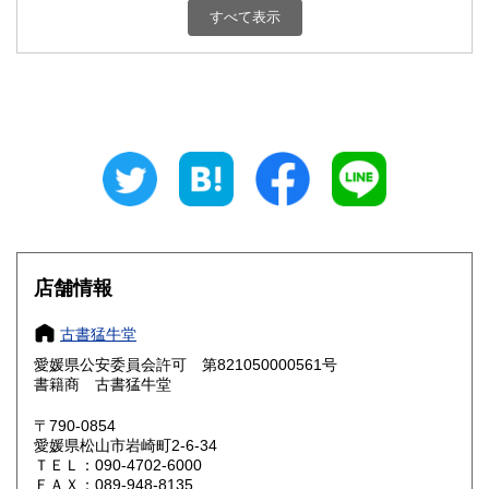
東京都
神奈川県
300円
300円
すべて表示
新潟県
富山県
300円
300円
石川県
福井県
300円
300円
山梨県
長野県
300円
300円
岐阜県
静岡県
300円
300円
愛知県
三重県
300円
300円
店舗情報
滋賀県
京都府
300円
300円
古書猛牛堂
大阪府
兵庫県
300円
300円
愛媛県公安委員会許可 第821050000561号
奈良県
和歌山県
書籍商 古書猛牛堂
300円
300円
〒790-0854
鳥取県
島根県
300円
300円
愛媛県松山市岩崎町2-6-34
ＴＥＬ：090-4702-6000
岡山県
広島県
300円
300円
ＦＡＸ：089-948-8135