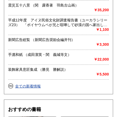
震災五十八景 （関 露香著 羽島古山画）
￥35,200
平成12年度 アイヌ民俗文化財調査報告書（ユーカラシリー
ズ23） 「ポイヤウムペが兄と喧嘩して砂漠の国へ家出した
（ポイヤウムペ モシリ エサッサッケイ コイケスイ）
￥1,100
（北海道教育庁生涯学習部文化課編）
新聞広告総覧 （新聞広告奨励会編并刊）
￥3,300
手漉和紙 （成田潔英・関 義城等文）
￥22,000
装飾家具意匠集成 （勝見 勝解説）
￥5,500
全ての新着情報
おすすめの書籍