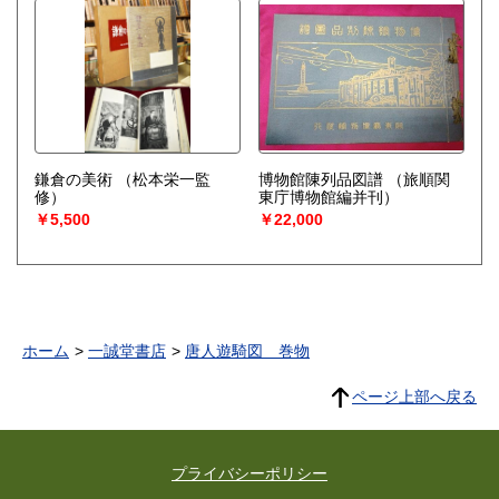
鎌倉の美術
（松本栄一監
博物館陳列品図譜
（旅順関
修）
東庁博物館編并刊）
￥5,500
￥22,000
ホーム
一誠堂書店
唐人遊騎図 巻物
ページ上部へ戻る
プライバシーポリシー