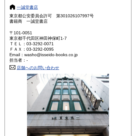
一誠堂書店
大阪府
兵庫県
1,060円
1,060円
東京都公安委員会許可 第301026107997号
奈良県
和歌山県
書籍商 一誠堂書店
1,060円
1,060円
〒101-0051
鳥取県
島根県
1,190円
1,190円
東京都千代田区神田神保町1-7
ＴＥＬ：03-3292-0071
岡山県
広島県
1,190円
1,190円
ＦＡＸ：03-3292-0095
Email：washo@isseido-books.co.jp
担当者：-
山口県
徳島県
1,190円
1,190円
店舗へのお問い合わせ
香川県
愛媛県
1,190円
1,190円
高知県
福岡県
1,190円
1,460円
佐賀県
長崎県
1,460円
1,460円
熊本県
大分県
1,460円
1,460円
宮崎県
鹿児島県
1,460円
1,460円