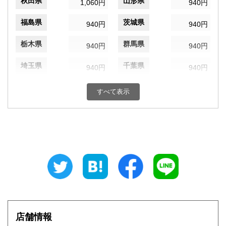
秋田県
山形県
1,060円
940円
福島県
茨城県
940円
940円
栃木県
群馬県
940円
940円
埼玉県
千葉県
940円
940円
東京都
神奈川県
940円
940円
すべて表示
新潟県
富山県
940円
940円
石川県
福井県
940円
940円
山梨県
長野県
940円
940円
岐阜県
静岡県
940円
940円
愛知県
三重県
940円
940円
店舗情報
滋賀県
京都府
1,060円
1,060円