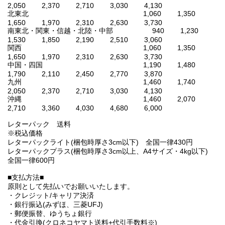
2,050 2,370 2,710 3,030 4,130
北東北 1,060 1,350
1,650 1,970 2,310 2,630 3,730
南東北・関東・信越・北陸・中部 940 1,230
1,530 1,850 2,190 2,510 3,060
関西 1,060 1,350
1,650 1,970 2,310 2,630 3,730
中国・四国 1,190 1,480
1,790 2,110 2,450 2,770 3,870
九州 1,460 1,740
2,050 2,370 2,710 3,030 4,130
沖縄 1,460 2,070
2,710 3,360 4,030 4,680 6,000
レターパック 送料
※税込価格
レターパックライト(梱包時厚さ3cm以下) 全国一律430円
レターパックプラス(梱包時厚さ3cm以上、A4サイズ・4kg以下)
全国一律600円
■支払方法■
原則として先払いでお願いいたします。
・クレジット/キャリア決済
・銀行振込(みずほ、三菱UFJ)
・郵便振替、ゆうちょ銀行
・代金引換(クロネコヤマト送料+代引手数料※)