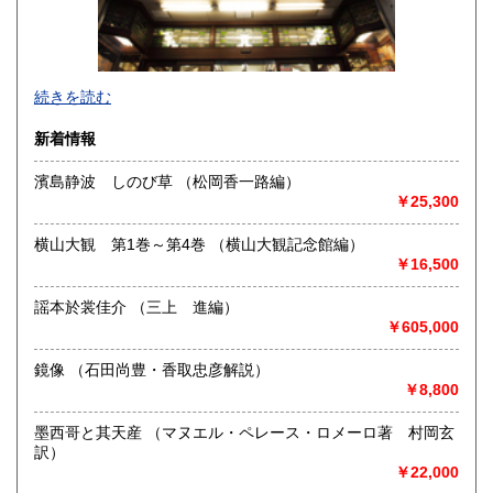
沖縄県
1,460円
創業百年の確固たる信用。文系百般和洋書、古典籍。在庫豊
続きを読む
富。
新着情報
沿線名：都営新宿・三田線 営団半蔵門線
最寄駅：神保町駅徒歩1分
濱島静波 しのび草 （松岡香一路編）
営業時間：10:00-18:30
￥25,300
定休日：日曜・祝日
横山大観 第1巻～第4巻 （横山大観記念館編）
書籍の買取について
￥16,500
-
謡本於裳佳介 （三上 進編）
￥605,000
取り扱い分野
-
鏡像 （石田尚豊・香取忠彦解説）
￥8,800
墨西哥と其天産 （マヌエル・ペレース・ロメーロ著 村岡玄
訳）
￥22,000