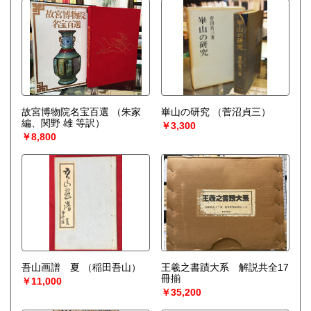
故宮博物院名宝百選
（朱家
崋山の研究
（菅沼貞三）
編、関野 雄 等訳）
￥3,300
￥8,800
吾山画譜 夏
（稲田吾山）
王羲之書蹟大系 解説共全17
冊揃
￥11,000
￥35,200