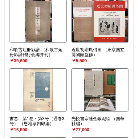
和歌古短冊影譜
（和歌古短
近世初期風俗画
（東京国立
冊影譜刊行会編并刊）
博物館監修）
￥39,600
￥5,500
書窓 第1巻・第3号（通巻3
光悦書宗達金銀泥絵
（国華
号）
（恩地孝四郎編）
社編）
￥16,500
￥77,000