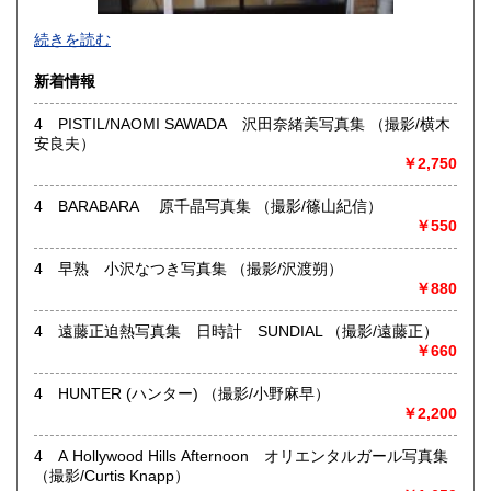
薬剤師・鍼灸師・柔道整復師ですので、仕事や研究に役立つ
宮崎県
鹿児島県
続きを読む
185円
185円
書籍を同業の皆様に提供して行きたいと考えています。ま
た、なかなか見つからない絶版書や国書未掲載の写本などを
新着情報
沖縄県
185円
発掘したいと思います。
「こんな本ありませんか？」と気軽に問合せて下さい。
4 PISTIL/NAOMI SAWADA 沢田奈緒美写真集 （撮影/横木
安良夫）
沿線名：地下鉄東西線
￥2,750
最寄駅：東野
営業時間：9:00～13:00
4 BARABARA 原千晶写真集 （撮影/篠山紀信）
定休日：土日祝日
￥550
書籍の買取について
4 早熟 小沢なつき写真集 （撮影/沢渡朔）
東洋医学(和本を含む)・手技療法が専門分野ですので、高価
￥880
買取が出来ます。また版画・戦前資料・古写真・古地図・古
裂も買取強化をしていますので、お気軽にご連絡下さい。
4 遠藤正迫熱写真集 日時計 SUNDIAL （撮影/遠藤正）
￥660
取り扱い分野
4 HUNTER (ハンター) （撮影/小野麻早）
-
￥2,200
東洋医学（和本を含む）、手技療法 古典籍 版画 美術
4 A Hollywood Hills Afternoon オリエンタルガール写真集
（撮影/Curtis Knapp）