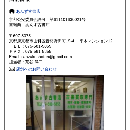
愛知県
三重県
185円
185円
あんず古書店
滋賀県
京都府
185円
185円
京都公安委員会許可 第611101630021号
書籍商 あんず古書店
大阪府
兵庫県
185円
185円
〒607-8075
奈良県
和歌山県
185円
185円
京都府京都市山科区音羽野田町15‐4 平木マンション12
ＴＥＬ：075-581-5855
ＦＡＸ：075-581-5855
鳥取県
島根県
185円
185円
Email：anzukoshoten@gmail.com
担当者：茶谷 洋二
岡山県
広島県
185円
185円
店舗へのお問い合わせ
山口県
徳島県
185円
185円
香川県
愛媛県
185円
185円
高知県
福岡県
185円
185円
佐賀県
長崎県
185円
185円
熊本県
大分県
185円
185円