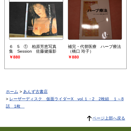
６ 5 ① 柏原芳恵写真
補完・代替医療 ハーブ療法
集 Session 佐藤健撮影
（橋口 玲子）
￥880
￥880
ホーム
あんず古書店
レーザーディスク 仮面ライダーX vol.１・2 2枚組 １～8
話 1枚
ページ上部へ戻る