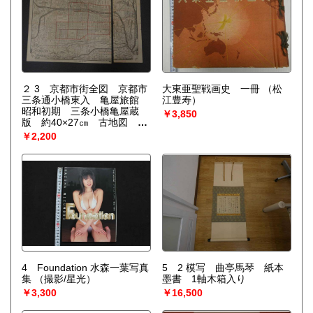
２ 3 京都市街全図 京都市
大東亜聖戦画史 一冊
（松
三条通小橋東入 亀屋旅館
江豊寿）
昭和初期 三条小橋亀屋蔵
￥3,850
版 約40×27㎝ 古地図 引
札 古文書
￥2,200
4 Foundation 水森一葉写真
5 2 模写 曲亭馬琴 紙本
集
（撮影/星光）
墨書 1軸木箱入り
￥3,300
￥16,500