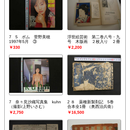
7 5 ボム 菅野美穂
浮世絵芸術 第二巻八号・九
1997年5月 ③
号 木版画 ２枚入り ２冊
￥330
￥2,200
7 奈々見沙織写真集 kuhn
2 ８ 薬種新製剤記 5巻
（撮影/上野いさむ）
合本全1冊
（奥西治兵衛）
￥2,750
￥16,500