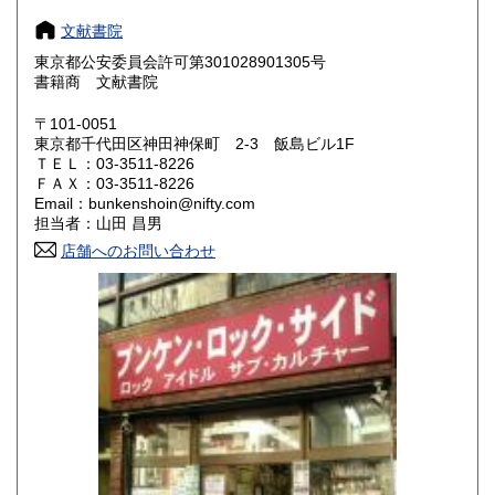
奈良県
和歌山県
200円
200円
文献書院
東京都公安委員会許可第301028901305号
鳥取県
島根県
200円
200円
書籍商 文献書院
岡山県
広島県
200円
200円
〒101-0051
東京都千代田区神田神保町 2-3 飯島ビル1F
ＴＥＬ：03-3511-8226
山口県
徳島県
200円
200円
ＦＡＸ：03-3511-8226
Email：bunkenshoin@nifty.com
香川県
愛媛県
200円
200円
担当者：山田 昌男
店舗へのお問い合わせ
高知県
福岡県
200円
200円
佐賀県
長崎県
200円
200円
熊本県
大分県
200円
200円
宮崎県
鹿児島県
200円
200円
沖縄県
200円