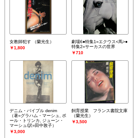
女教師犯す
（蘭光生）
劇場6●特集1=エクウス<馬>●
特集2=サーカスの世界
￥1,800
￥710
デニム・バイブル denim
飼育授業 フランス書院文庫
（著=グラハム・マーシュ, ポ
（蘭光生）
ール・トリンカ, ジューン・
￥3,500
マーシュ/訳=田中敦子）
￥3,000