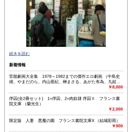
-
続きを読む
沿線名：東京メトロ半蔵門線 都営三田線 都営新宿線
新着情報
最寄駅：神保町駅徒歩1分
営業時間：平日10:30-19:00 日・祝日11:00-18:30
官能劇画大全集 1978～1982までの傑作エロ劇画 （中島史
定休日：年末年始(30日～3日)※28日以降の通販は翌年以降対
雄、やまだのら、内山亜紀、榊まさる、あがた有為、九紋
応とさせていただきます。
竜、つつみ進、間宮青児、沢田竜治、いしかわじゅん・ひさ
￥8,000
うちみちお、村祖俊一、ダーティ松本、谷口敬、三沢伸、平
書籍の買取について
口広美、小多魔若史、田口智明、つか絵夢子、やまもと浩
俘囚(全2冊セット) 1=俘囚、2=肉奴隷 俘囚Ⅱ フランス書
二、土屋慎吾、編者=高取英）
-
院文庫 （蘭光生）
￥2,000
取り扱い分野
限定版 人妻 悪魔の園 フランス書院文庫X （結城彩雨）
趣味、サブカルチャー、古書一般（その他）
￥900
ロック、アイドル、サブカルチャー、古書一般等