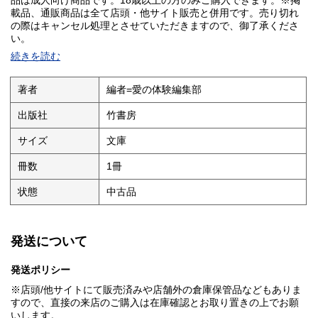
品は成人向け商品です。18歳以上の方のみご購入できます。※掲
載品、通販商品は全て店頭・他サイト販売と併用です。売り切れ
の際はキャンセル処理とさせていただきますので、御了承くださ
い。
続きを読む
著者
編者=愛の体験編集部
出版社
竹書房
サイズ
文庫
冊数
1冊
状態
中古品
発送について
発送ポリシー
※店頭/他サイトにて販売済みや店舗外の倉庫保管品などもありま
すので、直接の来店のご購入は在庫確認とお取り置きの上でお願
いします。