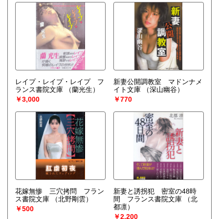
レイプ・レイプ・レイプ フ
新妻公開調教室 マドンナメ
ランス書院文庫
（蘭光生）
イト文庫
（深山幽谷）
￥3,000
￥770
花嫁無惨 三穴拷問 フラン
新妻と誘拐犯 密室の48時
ス書院文庫
（北野剛雲）
間 フランス書院文庫
（北
都凛）
￥500
￥2,200