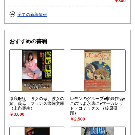
￥800
全ての新着情報
おすすめの書籍
徹底服従 彼女の母、彼女の
レモンのグループ●収録作品=
姉、義母 フランス書院文庫
この涙よ永遠に●マーガレッ
（上条麗南）
ト・コミックス
（鈴原研一
郎）
￥3,000
￥2,500