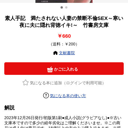
素人手記 満たされない人妻の禁断不倫SEX～寒い
夜に夫に隠れ背徳イキ!～ 竹書房文庫
￥660
（送料：￥200）
文献書院
かごに入れる
気になる本に追加（ログインで利用可能）
気になる本の使い方
解説
2023年12月26日発行/初版第1刷●成人小説(グラビアなし)●※古い
文庫本ですので多少の経年劣化はご理解くださいませ。※この商