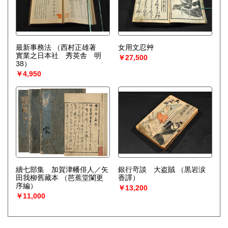
最新事務法
（西村正雄著
女用文忍艸
實業之日本社 秀英舎 明
￥27,500
38）
￥4,950
續七部集 加賀津幡俳人／矢
銀行竒談 大盗賊
（黒岩涙
田我柳舊藏本
（芭蕉堂闌更
香譯）
序編）
￥13,200
￥11,000