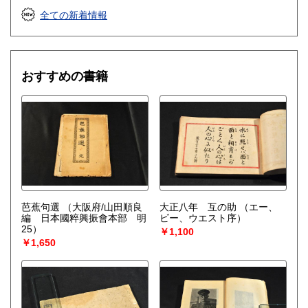
全ての新着情報
おすすめの書籍
芭蕉句選
（大阪府/山田順良
大正八年 互の助
（エー、
編 日本國粹興振會本部 明
ビー、ウエスト序）
25）
￥1,100
￥1,650