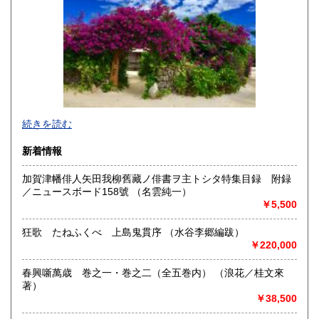
熊本県
大分県
400円
400円
宮崎県
鹿児島県
400円
400円
沖縄県
400円
続きを読む
新着情報
加賀津幡俳人矢田我柳舊藏ノ俳書ヲ主トシタ特集目録 附録
／ニュースボード158號 （名雲純一）
★ 弊店は通常の店舗としては営業しておりませんのでご注
￥5,500
意ください。ただし予めご連絡いただければご希望の品の閲
覧を承ります。
狂歌 たねふくべ 上島鬼貫序 （水谷李郷編跋）
￥220,000
沿線名：JR高崎線、上越新幹線・長野北陸新幹線
最寄駅：高崎駅西口
春興噺萬歳 巻之一・巻之二（全五巻内） （浪花／桂文來
営業時間：4:00〜15:30 FAX 24時間受付 電話9:00〜
著）
18:00
￥38,500
定休日：不定休