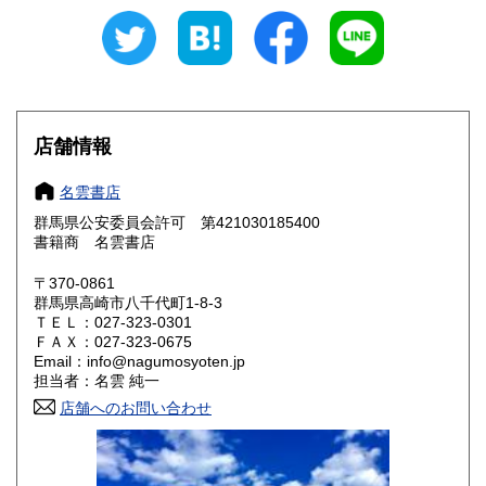
400円
400円
愛知県
三重県
400円
400円
滋賀県
京都府
400円
400円
大阪府
兵庫県
400円
400円
店舗情報
奈良県
和歌山県
400円
400円
名雲書店
群馬県公安委員会許可 第421030185400
鳥取県
島根県
400円
400円
書籍商 名雲書店
岡山県
広島県
400円
400円
〒370-0861
群馬県高崎市八千代町1-8-3
ＴＥＬ：027-323-0301
山口県
徳島県
400円
400円
ＦＡＸ：027-323-0675
Email：info@nagumosyoten.jp
香川県
愛媛県
400円
400円
担当者：名雲 純一
店舗へのお問い合わせ
高知県
福岡県
400円
400円
佐賀県
長崎県
400円
400円