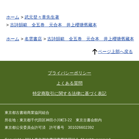
ホーム
武元登々葊先生著
古詩韻範 全五巻 元合本 井上櫻塘舊藏本
ホーム
名雲書店
古詩韻範 全五巻 元合本 井上櫻塘舊藏本
ページ上部へ戻る
プライバシーポリシー
よくある質問
特定商取引に関する法律に基づく表記
東京都古書籍商業協同組合
所在地：東京都千代田区神田小川町3-22 東京古書会館内
東京都公安委員会許可済 許可番号 301026602392