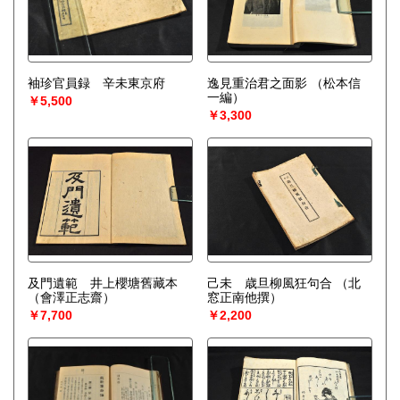
袖珍官員録 辛未東京府
逸見重治君之面影
（松本信
一編）
￥5,500
￥3,300
及門遺範 井上櫻塘舊藏本
己未 歳旦柳風狂句合
（北
（會澤正志齋）
窓正南他撰）
￥7,700
￥2,200