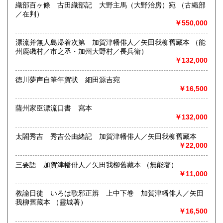
書籍の買取について
織部百ヶ條 古田織部記 大野主馬（大野治房）宛 （古織部
／在判）
御尊家樣デ御用濟ニナリマシタ古本、雜誌ヲ弊店ヘ御賣リ下
￥550,000
サイマスレバ夫レガ再ビ世ニ出テ役立チマス何卒御不用ノ書
籍、雜誌ガ有リマシタラ何種ヲ問ワズ一册デモ結構デス弊店
漂流并無人島帰着次第 加賀津幡俳人／矢田我柳舊藏本 （能
ヘ御拂下ゲ願ヒマス誠實ヲ旨トシテ必ズ御滿足ノ行ク樣勉強
州鹿磯村／市之丞・加州大野村／長兵衛）
買受致シマス
￥132,000
御報次第遠近問ハズ即時參上地方モ御伺致升
徳川夢声自筆年賀状 細田源吉宛
￥16,500
取り扱い分野
薩州家臣漂流口書 寫本
哲学宗教、歴史、美術工芸、国語国文、古典籍、近代文献、
￥132,000
趣味
キリスト教文献 和本 書画 浮世絵 明治文献 古文書
太閤秀吉 秀吉公由緒記 加賀津幡俳人／矢田我柳舊藏本
￥22,000
三要語 加賀津幡俳人／矢田我柳舊藏本 （無能著）
￥11,000
教諭日徒 いろは歌邪正辨 上中下巻 加賀津幡俳人／矢田
我柳舊藏本 （靈城著）
￥16,500